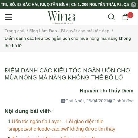
TRỤ SỞ: 92 BẮC HẢI, P.6, Q.TÂN BÌNH | CN 1: 206 NGUYỄN TRÃI, P.2, Q.5
0
Trang chủ
/
Blog Làm Đẹp - Bí quyết cho mái tóc đẹp
/
Điểm danh các kiểu tóc ngắn uốn cho mùa nóng mà nàng không
thể bỏ lỡ
ĐIỂM DANH CÁC KIỂU TÓC NGẮN UỐN CHO
MÙA NÓNG MÀ NÀNG KHÔNG THỂ BỎ LỠ
Nguyễn Thị Thúy Diễm
Chủ Nhật, 25/04/2021
7 phút đọc
Nội dung bài viết
Uốn tóc ngắn tỉa Layer – Lỗi giao diện: file
'snippets/shortcode-các.bwt' không được tìm thấy