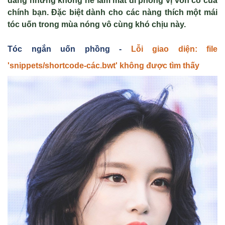
d
àng nhưng không h
ề l
àm m
ất đi phong vị vốn c
ó c
ủa
ch
ính b
ạn.
Đặc biệt dành cho các nàng thích một mái
tóc uốn trong mùa nóng vô cùng khó chịu này.
Tóc ng
ắn uốn phồng -
Lỗi giao diện: file
'snippets/shortcode-các.bwt' không được tìm thấy