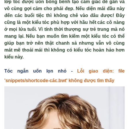
lớp t
óc đư
ợc uốn bồng bềnh tạo cảm gi
ác d
ễ gần v
à
vô cùng g
ợi cảm cho ph
ái đ
ẹp. Nếu diện m
ái đ
ầu n
ày
đ
ến c
ác bu
ổi tiệc th
ì không chê vào đâu đư
ợc! Đ
ây
cũng là m
ột kiểu t
óc phù h
ợp với hầu hết c
ác cô nàng
ở mọi lứa tuổi. V
ì tính th
ời thượng sự trẻ trung m
à nó
mang l
ại.
Nếu bạn muốn tìm kiếm một kiểu tóc có thể
giúp bạn trở nên thật chanh sả nhưng vẫn vô cùng
mát mẽ thoải mái thì không có kiểu tóc hoàn hảo hơn
kiểu này.
Tóc ng
ắn uốn lọn nhỏ -
Lỗi giao diện: file
'snippets/shortcode-các.bwt' không được tìm thấy