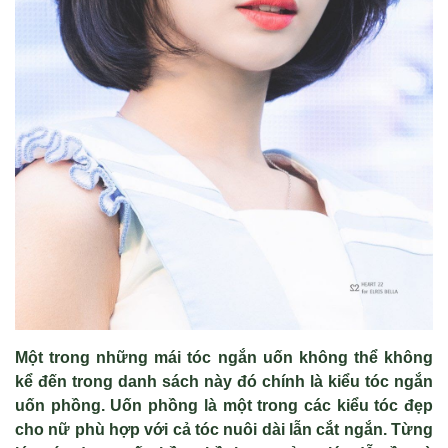
Một trong những mái tóc ngắn uốn không thể không
kể đến trong danh sách này đó chính là kiểu tóc ngắn
uốn phồng.
Uốn phồng l
à m
ột trong c
ác ki
ểu t
óc đ
ẹp
cho nữ ph
ù h
ợp với cả t
óc nuôi dài l
ẫn cắt ngắn. Từng