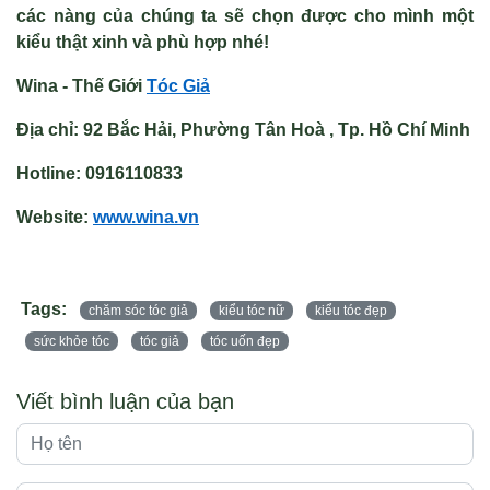
các nàng của chúng ta sẽ chọn được cho mình một
kiểu thật xinh và phù hợp nhé!
Wina - Th
ế Giới
Tóc Giả
Địa chỉ: 92 Bắc Hải, Phường Tân Hoà , Tp. H
ồ Ch
í Minh
Hotline: 0916110833
Website:
www.wina.vn
Tags:
chăm sóc tóc giả
kiểu tóc nữ
kiểu tóc đẹp
sức khỏe tóc
tóc giả
tóc uốn đẹp
Viết bình luận của bạn