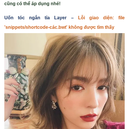
cũng có thể áp dụng nhé!
U
ố
n tóc ng
ắn tỉa Layer –
Lỗi giao diện: file
'snippets/shortcode-các.bwt' không được tìm thấy