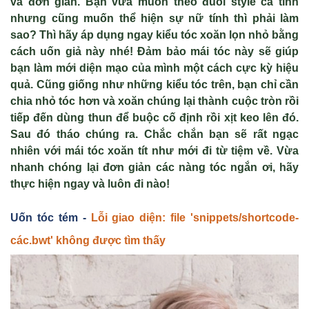
và đơn giản.
Bạn vừa muốn theo đuổi style c
á tính
nhưng cũng mu
ốn thể hiện sự nữ t
ính thì ph
ải l
àm
sao? Thì hãy áp d
ụng ngay kiểu t
óc xoăn l
ọn nhỏ bằng
c
ách u
ốn giả n
ày nhé! Đ
ảm bảo m
ái tóc này s
ẽ gi
úp
b
ạn l
àm m
ới diện mạo của m
ình m
ột c
ách c
ực kỳ hiệu
quả. Cũng giống như những kiểu t
óc trên, b
ạn chỉ cần
chia nhỏ t
óc hơn và xoăn chúng l
ại th
ành cu
ộc tr
òn r
ồi
tiếp đến d
ùng thun đ
ể buộc cố định rồi xịt keo l
ên đó.
Sau đó tháo chúng ra. Ch
ắc chắn bạn sẽ rất ngạc
nhi
ên v
ới m
ái tóc xoăn tít như m
ới đi từ tiệm về. Vừa
nhanh ch
óng l
ại đơn giản c
ác nàng tóc ng
ắn ơi, h
ãy
th
ực hiện ngay v
à luôn đi nào!
Uốn tóc tém -
Lỗi giao diện: file 'snippets/shortcode-
các.bwt' không được tìm thấy