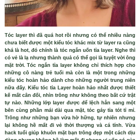
Tóc layer thì đã quá hot rồi nhưng có thể nhiều nàng
chưa biết được một kiểu tóc khác mix từ layer ra cũng
khá là hot, đó chính là tóc ngắn uốn tỉa layer. Nghe thì
có vẻ là lạ nhưng thành quả có thể gọi là tuyệt vời ông
mặt trời.
T
óc ng
ắn tỉa layer kh
ông ch
ỉ th
ích h
ợp cho
những c
ô nàng tr
ẻ tuổi m
à còn là m
ột trong những
kiểu t
óc hoàn h
ảo d
ành cho nh
ững người trung ni
ên
n
ữa đấy. Kiểu t
óc t
ỉa Layer ho
àn h
ảo nhất được thiết
kế mất c
ân đ
ối, nh
ìn trông như không theo b
ất cứ trật
tự n
ào. Nh
ững lớp layer được để lệch hẳn sang một
b
ên cùng ph
ần m
ái dài qua m
ặt, t
óc gáy t
ỉa t
ót t
ỉ mỉ.
Tr
ông như nh
ững bạn vừa hờ hững, tự nhi
ên nhưng
l
ại kh
ông h
ề mất đi vẻ thời thượng v
à cá tính. V
ừa
hack tuổi gi
úp khuôn m
ặt bạn tr
ông đ
ẹp một c
ách d
ịu