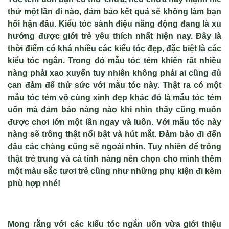
thử một lần đi nào, đảm bảo kết quả sẽ không làm bạn
hối hận đâu. Ki
ểu t
óc sành đi
ệu năng động đang l
à xu
hư
ớng được giới trẻ y
êu thích nh
ất hiện nay. Đ
ây là
th
ời điểm c
ó khá nhi
ều c
ác ki
ểu t
óc đ
ẹp, đặc biệt l
à các
ki
ểu t
óc ng
ắn. Trong đ
ó m
ẫu t
óc tém khi
ến rất nhiều
n
àng ph
ải xao xuyến tuy nhi
ên không ph
ải ai cũng đủ
can đảm để thử sức với mẫu t
óc này. Th
ật ra c
ó m
ột
mẫu t
óc tém vô cùng xinh đ
ẹp kh
ác đó là m
ẫu t
óc tém
u
ốn m
à đ
ảm bảo n
àng nào khi nhìn th
ấy cũng muốn
được chơi lớn một lần ngay v
à luôn. V
ới mẫu t
óc này
nàng s
ẽ tr
ông th
ật nổi bật v
à hút m
ắt. Đảm bảo đi đến
đ
âu các chàng cũng s
ẽ ngo
ái nhìn. Tuy nhiên đ
ể tr
ông
th
ật trẻ trung v
à cá tính nàng nên ch
ọn cho m
ình thêm
m
ột m
àu s
ắc tươi trẻ cũng như những phụ kiện đi k
èm
phù h
ợp nh
é!
Mong rằng với
các kiểu tóc ngắn uốn
vừa giới thiệu