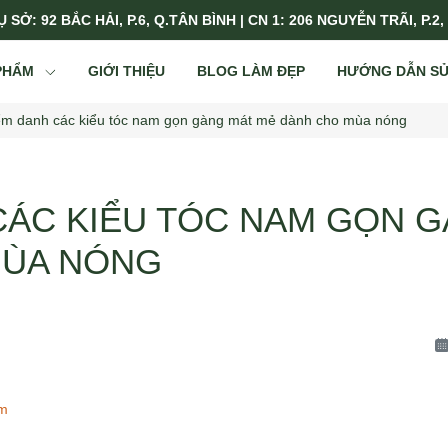
 SỞ: 92 BẮC HẢI, P.6, Q.TÂN BÌNH | CN 1: 206 NGUYỄN TRÃI, P.2,
PHẨM
GIỚI THIỆU
BLOG LÀM ĐẸP
HƯỚNG DẪN S
ểm danh các kiểu tóc nam gọn gàng mát mẻ dành cho mùa nóng
CÁC KIỂU TÓC NAM GỌN 
MÙA NÓNG
am