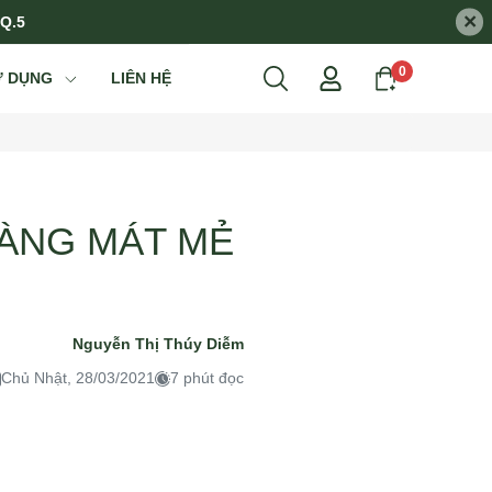
×
 Q.5
0
Ử DỤNG
LIÊN HỆ
GÀNG MÁT MẺ
Nguyễn Thị Thúy Diễm
Chủ Nhật, 28/03/2021
7 phút đọc