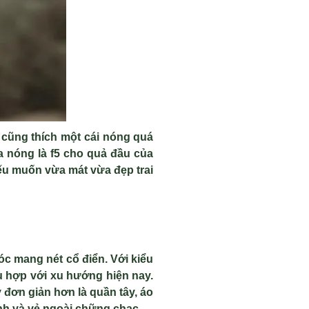
 cũng thích một cái nóng quá
ùa nóng là f5 cho quả đầu của
nếu muốn vừa mát vừa đẹp trai
óc mang nét cổ điển. Với kiểu
ù hợp với xu hướng hiện nay.
đơn giản hơn là quần tây, áo
nh và vẻ ngoài chững chạc.