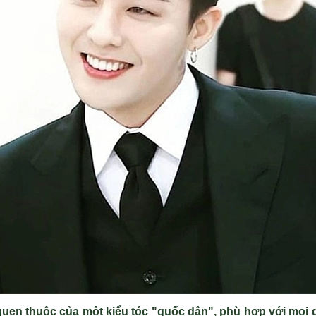
 quen thuộc của một kiểu tóc "quốc dân", phù hợp với mọi