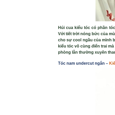
Húi cua kiểu tóc có phần tó
Với tiết trời nóng bức của m
cho sự cool ngầu của mình b
kiểu tóc vô cùng điển trai m
phòng lẫn thường xuyên tham
Tóc nam undercut ng
ắn –
Ki