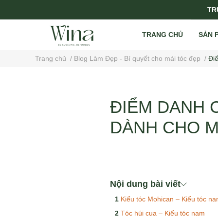
TRỤ
TRANG CHỦ
SẢN 
Trang chủ
/
Blog Làm Đẹp - Bí quyết cho mái tóc đẹp
/
Đi
ĐIỂM DANH 
DÀNH CHO 
Nội dung bài viết
Kiểu tóc Mohican – Kiểu tóc n
Tóc húi cua – Kiểu tóc nam