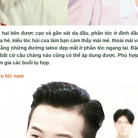
c hai bên được cạo và gần sát da đầu, phần tóc ở đỉnh đầ
ùa hè, kiểu tóc húi cua làm bạn cảm thấy mái mẻ, thoải mái 
ằng những đường tatoo đẹp mắt ở phần tóc ngang tai. Đặc
à bất cứ cậu chàng nào cũng có thể áp dụng được. Phù hợp
 gia các buổi tụ họp.
ểu tóc nam