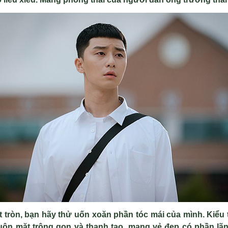
tròn, bạn hãy thử uốn xoăn phần tóc mái của mình. Kiểu 
uôn mặt trông gọn và thanh tao, mang vẻ đẹp có phần lãn