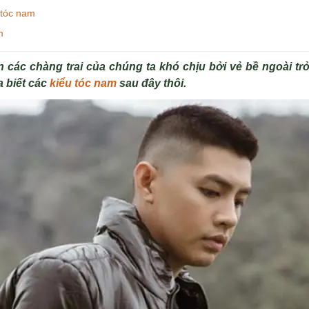
 tóc nam
m
ên các chàng trai của chúng ta khó chịu bởi vẻ bề ngoài t
a biết các
kiểu tóc nam
sau đây thôi.