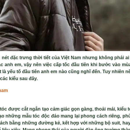
 nét đặc trưng thời tiết của Việt Nam nhưng không phải ai
các anh em, vậy nên việc cấp tốc đầu tiên khi bước vào m
 là yếu tố đầu tiên anh em nào cũng nghĩ đến. Tuy nhiên 
các kiểu sau đây.
 nam
óc được cắt ngắn tạo cảm giác gọn gàng, thoải mái, kiểu t
 tạo những mẫu tóc độc đáo mang lại phong cách riêng, ph
cách bằng những đường kẻ, kết hợp với những bộ suit, hay 
ổ liêu xiêu. Mang phong thái của người đàn ông trưởng thà