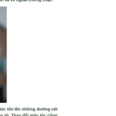
tóc tôn lên những đường nét
g tử. Thay đổi màu tóc cũng