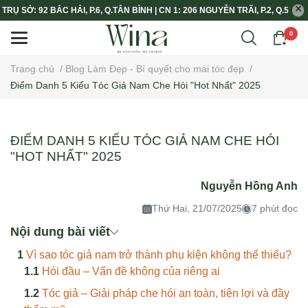
TRỤ SỞ: 92 BẮC HẢI, P.6, Q.TÂN BÌNH | CN 1: 206 NGUYỄN TRÃI, P.2, Q.5
0
Trang chủ
/
Blog Làm Đẹp - Bí quyết cho mái tóc đẹp
/
Điểm Danh 5 Kiểu Tóc Giả Nam Che Hói "Hot Nhất" 2025
ĐIỂM DANH 5 KIỂU TÓC GIẢ NAM CHE HÓI
"HOT NHẤT" 2025
Nguyễn Hồng Anh
Thứ Hai, 21/07/2025
7 phút đọc
Nội dung bài viết
Vì sao tóc giả nam trở thành phụ kiện không thể thiếu?
Hói đầu – Vấn đề không của riêng ai
Tóc giả – Giải pháp che hói an toàn, tiện lợi và đầy