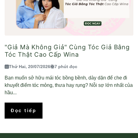
"Giả Mà Không Giả" Cùng Tóc Giả Bằng
Tóc Thật Cao Cấp Wina
Thứ Hai, 20/07/2026
7 phút đọc
Bạn muốn sở hữu mái tóc bồng bềnh, dày dặn để che đi
khuyết điểm tóc mỏng, thưa hay rụng? Nỗi sợ lớn nhất của
hầu...
Đọc tiếp