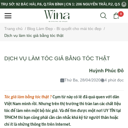
TRỤ SỞ: 92 BẮC HẢI, P.6, Q.TÂN BÌNH | CN 1: 206 NGUYỄN TRÃI, P.2, Q.5
0
Trang chủ
/
Blog Làm Đẹp - Bí quyết cho mái tóc đẹp
/
Dịch vụ làm tóc giả bằng tóc thật
DỊCH VỤ LÀM TÓC GIẢ BẰNG TÓC THẬT
Huỳnh Phúc Đô
Thứ Ba, 28/04/2020
4 phút đọc
Tóc giả làm bằng tóc thật ?
Cụm từ này có lẽ đã quá quen với dân
Việt Nam mình rồi. Nhưng trên thị trường thì tràn lan các chất liệu
tóc để làm nên một bộ
tóc giả
. Và để tìm được một nơi
UY TÍN
tại
TPHCM thì bạn cũng phải cần cân nhắc khá kỹ từ người thân hoặc
chí ít là những thông tin trên Internet.