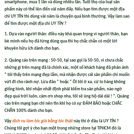
smartphone, mua 1 lần và dùng nhiều lần. Tuổi thọ của loại sản
phẩm này có thể lên đến vài năm đấy. Nếu bạn tìm được một địa
chỉ UY TÍN thì dùng vài năm là chuyện quá bình thường. Vậy làm sao
để tìm được một địa chỉ
UY TÍN
?
1.
Dựa vào người thân: điều này khá quan trọng vì người thân, bạn
bè mình nếu họ đã từng dùng qua thì họ chắc chắn có một lời
khuyên hữu ích dành cho bạn.
2. Quảng cáo trên mạng : 50-50, tại sao gọi là 50-50, vì chưa chắc
những gì trên mạng đã là chính xác, một số khách hàng đã phản ánh
“ tôi thấy trên mạng đẹp lắm, mà nhận được cái sản phẩm chỉ muốn
vứt đi cho rảnh nợ. Lừa đảo “ hoặc “ Ôi tôi ở xa, cứ lo hàng không
giống hình, khi nhận nhất định phải kiểm tra sản phẩm, nào ngờ
đẹp quá trời luôn, cảm ơn shop nha, tôi sẽ ủng hộ dài dài ! “. Quảng
cáo trên mạng bạn chỉ nên tin khi họ có sự ĐẢM BẢO hoặc CHẮC
CHẮN 100% dành cho bạn.
Vậy
dịch vụ làm tóc giả bằng tóc thật
này thì ở đâu là
UY TÍN
?
Chúng tôi gợi ý cho bạn một trong những store tại TPHCM đó là