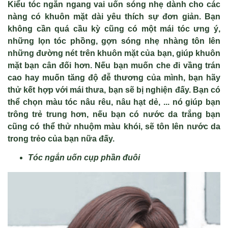
Ki
ể
u tóc ngắn ngang vai u
ố
n sóng nh
ẹ
dành cho các
nàng có khuôn m
ặ
t dài yêu thích s
ự
đơn gi
ả
n. B
ạ
n
không c
ầ
n quá c
ầ
u k
ỳ
cũng có m
ộ
t mái tóc ưng ý,
nh
ữ
ng l
ọ
n tóc ph
ồ
ng, g
ợ
n sóng nh
ẹ
nhàng tôn lên
nh
ữ
ng đư
ờ
ng nét trên khuôn m
ặ
t c
ủ
a b
ạ
n, giúp khuôn
m
ặ
t b
ạ
n cân đ
ố
i hơn. N
ế
u b
ạ
n mu
ố
n che đi v
ầ
ng trán
cao hay mu
ố
n tăng đ
ộ
đ
ễ
thương c
ủ
a mình, b
ạ
n hãy
th
ử
k
ế
t h
ợ
p v
ớ
i mái thưa, b
ạ
n s
ẽ
b
ị
nghi
ệ
n đ
ấ
y. B
ạ
n có
th
ể
ch
ọ
n màu tóc nâu rêu, nâu h
ạ
t d
ẻ
, ... nó giúp b
ạ
n
trông tr
ẻ
trung hơn, n
ế
u b
ạ
n có nư
ớ
c da tr
ắ
ng b
ạ
n
cũng có th
ể
th
ử
nhu
ộ
m màu khói, s
ẽ
tôn lên nư
ớ
c da
trong tr
ẻ
o c
ủ
a b
ạ
n n
ữ
a đ
ấ
y.
Tóc ngắn uốn cụp phần đuôi