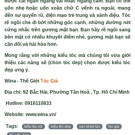
được cắt ngắn ngang vai hoặc ngang cằm. Bạn có thể
uốn nhẹ hoặc uốn xoăn chữ C vểnh ra ngoài, mang
đến sự quyến rũ, diện mạo trẻ trung và sành điệu. Tóc
rẽ ngôi che đi bớt những góc cạnh, những đường nét
cứng nhắc trên gương mặt bạn. Bạn hãy rẽ ngôi sang
bên mặt có nhiều khuyết điểm nhé, gương mặt bạn sẽ
cân đối và hài hòa hơn.
Mong rằng với những kiểu tóc mà chúng tôi vừa giới
thiệu các nàng sẽ (
chon toc dep
) chọn được kiểu tóc
đẹp ưng ý.
Wina - Thế Giới
T
óc Gi
ả
Địa chỉ: 92 Bắc Hải, Phường Tân Hoà , Tp. H
ồ Ch
í Minh
Hotline: 0916110833
Website: www.wina.vn/
Tags:
kiểu tóc nữ
kiểu tóc đẹp
sức khỏe tóc
tóc giả
tóc uốn đẹp