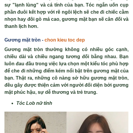
s
ự
"l
ạ
nh lùng" và cá tính c
ủ
a b
ạ
n. Tóc ng
ắ
n u
ố
n c
ụ
p
ph
ầ
n đuôi k
ế
t h
ợ
p v
ớ
i r
ẽ
ngôi l
ệ
ch s
ẽ
che đi chi
ế
c c
ằ
m
nh
ọ
n hay đôi gò má cao, gương m
ặ
t b
ạ
n s
ẽ
cân đ
ố
i và
thanh l
ị
ch hơn.
Gương mặt tròn
-
chon kieu toc dep
Gương mặt tròn thường không có nhiều góc cạnh,
chiều dài và chiều ngang tương đối bằng nhau. Bạn
luôn đau đầu trong việc lựa chọn một kiểu tóc phù hợp
để che đi những điểm kém nổi bật trên gương mặt của
bạn. Thật ra, những cô nàng sở hữu gương mặt tròn,
đều gây được thiện cảm với người đối diện bởi gương
mặt phúc hậu, sự dễ thương và trẻ trung.
Tóc Lob nữ tính