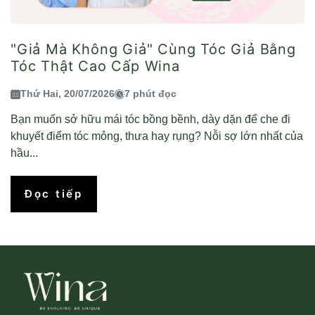
"Giả Mà Không Giả" Cùng Tóc Giả Bằng
Tóc Thật Cao Cấp Wina
Thứ Hai, 20/07/2026
7 phút đọc
Bạn muốn sở hữu mái tóc bồng bềnh, dày dặn để che đi
khuyết điểm tóc mỏng, thưa hay rụng? Nỗi sợ lớn nhất của
hầu...
Đọc tiếp