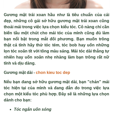
Gương mặt trái xoan hầu như là tiêu chuẩn của cái
đẹp, những cô gái sở hữu gương mặt trái xoan cũng
thoải mái trong việc lựa chọn kiểu tóc. Cô nàng chỉ cần
biến tấu một chút cho mái tóc của mình cũng đủ làm
bạn nổi bật trong mắt đối phương. Bạn muốn trông
thật cá tính hãy thử tóc tém, tóc bob hay uốn những
lọn tóc xoăn tít với tông màu sáng. Mái tóc dài thẳng tự
nhiên hay uốn xoăn nhẹ nhàng làm bạn trông rất nữ
tính và dịu dàng.
Gương m
ặ
t dài
-
chon kieu toc dep
N
ế
u b
ạ
n đang s
ở
h
ữ
u gương m
ặ
t dài, b
ạ
n "chán" mái
tóc hi
ệ
n t
ạ
i c
ủ
a mình và đang đ
ắ
n đo trong vi
ệ
c l
ự
a
ch
ọ
n m
ộ
t ki
ể
u tóc phù h
ợ
p. Đây s
ẽ
là nh
ữ
ng l
ự
a ch
ọ
n
dành cho b
ạ
n:
Tóc ngắn uốn sóng