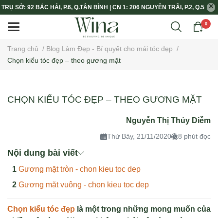
TRỤ SỞ: 92 BẮC HẢI, P.6, Q.TÂN BÌNH | CN 1: 206 NGUYỄN TRÃI, P.2, Q.5
0
Trang chủ
/
Blog Làm Đẹp - Bí quyết cho mái tóc đẹp
/
Chọn kiểu tóc đẹp – theo gương mặt
CHỌN KIỂU TÓC ĐẸP – THEO GƯƠNG MẶT
Nguyễn Thị Thúy Diễm
Thứ Bảy, 21/11/2020
8 phút đọc
Nội dung bài viết
Gương mặt tròn - chon kieu toc dep
Gương mặt vuông - chon kieu toc dep
Chọn kiểu tóc đẹp
là một trong những mong muốn của