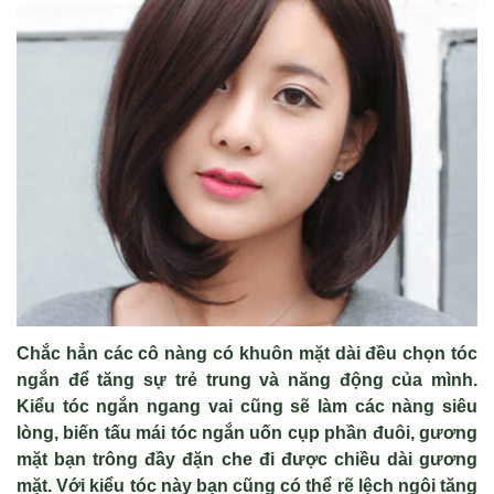
Ch
ắ
c h
ẳ
n các cô nàng có khuôn m
ặ
t dài đ
ề
u ch
ọ
n tóc
ng
ắ
n đ
ể
tăng s
ự
tr
ẻ
trung và năng đ
ộ
ng c
ủ
a mình.
Ki
ể
u tóc ng
ắ
n ngang vai cũng s
ẽ
làm các nàng siêu
lòng, bi
ế
n t
ấ
u mái tóc ng
ắ
n u
ố
n c
ụ
p ph
ầ
n đuôi, gương
m
ặ
t b
ạ
n trông đ
ầ
y đ
ặ
n che đi đư
ợ
c chi
ề
u dài gương
m
ặ
t. V
ớ
i ki
ể
u tóc này b
ạ
n cũng có th
ể
r
ẽ
l
ệ
ch ngôi tăng