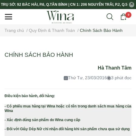
TRỤ SỞ: 92 BẮC HẢI, P.6, Q.TÂN BÌNH | CN 1: 206 NGUYỄN TRÃI, P.2, Q.5
0
Trang chủ
/
Quy Định & Thanh Toán
/
Chính Sách Bảo Hành
CHÍNH SÁCH BẢO HÀNH
Hà Thanh Tâm
Thứ Tư, 23/03/2016
3 phút đọc
Điều kiện bảo hành, đổi hàng:
- Có phiếu mua hàng tại Wina hoặc có tên trong danh sách mua hàng của
Wina
- Xác định đúng sản phẩm do Wina cung cấp
- Đối với Giày Dép Nữ chỉ nhận đổi hàng khi sản phẩm chưa qua sử dụng