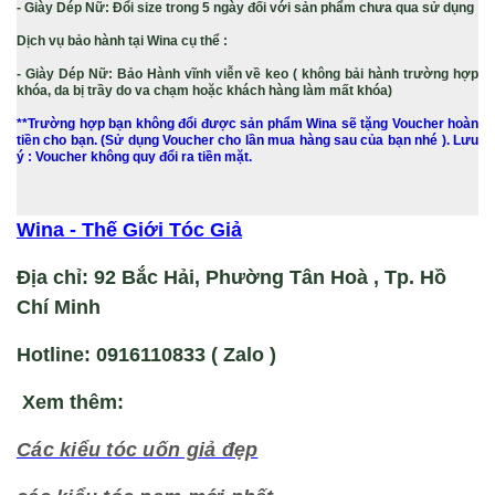
- Giày Dép Nữ: Đổi size trong 5 ngày đối với sản phẩm chưa qua sử dụng
Dịch vụ bảo hành tại Wina cụ thể :
- Giày Dép Nữ: Bảo Hành
vĩnh viễn
về keo ( không bải hành trường hợp
khóa, da bị trầy do va chạm hoặc khách hàng làm mất khóa)
**Trường hợp bạn không đổi được sản phẩm Wina sẽ tặng Voucher hoàn
tiền cho bạn. (Sử dụng Voucher cho lần mua hàng sau của bạn nhé ). Lưu
ý : Voucher không quy đổi ra tiền mặt.
Wina - Thế Giới Tóc Giả
Địa chỉ: 92 Bắc Hải, Phường Tân Hoà , Tp. Hồ
Chí Minh
Hotline: 0916110833 ( Zalo )
Xem thêm:
Các kiểu tóc uốn giả đẹp