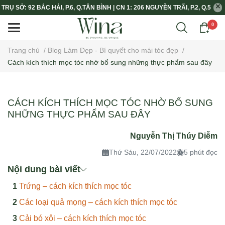
TRỤ SỞ: 92 BẮC HẢI, P.6, Q.TÂN BÌNH | CN 1: 206 NGUYỄN TRÃI, P.2, Q.5
0
Trang chủ
/
Blog Làm Đẹp - Bí quyết cho mái tóc đẹp
/
Cách kích thích mọc tóc nhờ bổ sung những thực phẩm sau đây
CÁCH KÍCH THÍCH MỌC TÓC NHỜ BỔ SUNG
NHỮNG THỰC PHẨM SAU ĐÂY
Nguyễn Thị Thúy Diễm
Thứ Sáu, 22/07/2022
5 phút đọc
Nội dung bài viết
Trứng – cách kích thích mọc tóc
Các loại quả mọng – cách kích thích mọc tóc
Cải bó xôi – cách kích thích mọc tóc