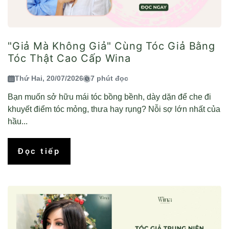
"Giả Mà Không Giả" Cùng Tóc Giả Bằng
Tóc Thật Cao Cấp Wina
Thứ Hai, 20/07/2026
7 phút đọc
Bạn muốn sở hữu mái tóc bồng bềnh, dày dặn để che đi
khuyết điểm tóc mỏng, thưa hay rụng? Nỗi sợ lớn nhất của
hầu...
Đọc tiếp