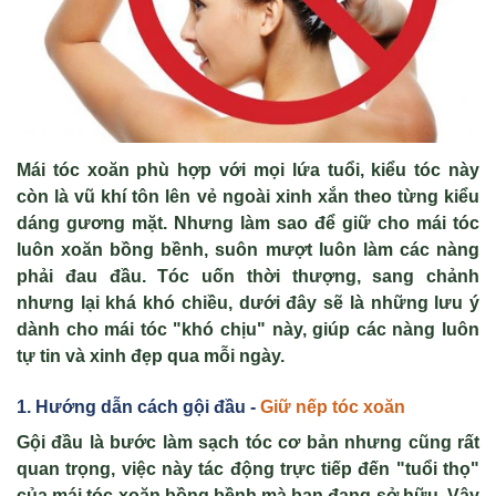
Mái tóc xoăn phù h
ợ
p v
ớ
i m
ọ
i l
ứ
a tu
ổ
i, ki
ể
u tóc này
còn là vũ khí tôn lên v
ẻ
ngoài xinh x
ắ
n theo t
ừ
ng ki
ể
u
dáng gương m
ặ
t. Nhưng làm sao đ
ể
gi
ữ
cho mái tóc
luôn xoăn b
ồ
ng b
ề
nh, suôn mư
ợ
t luôn làm các nàng
ph
ả
i đau đ
ầ
u. Tóc u
ố
n th
ờ
i thư
ợ
ng, sang ch
ả
nh
nhưng l
ạ
i khá khó chi
ề
u, dư
ớ
i đây s
ẽ
là nh
ữ
ng lưu ý
dành cho mái tóc "khó ch
ị
u" này, giúp các nàng luôn
t
ự
tin và xinh đ
ẹ
p qua m
ỗ
i ngày.
1. Hư
ớng d
ẫn cách g
ội đ
ầu -
Giữ nếp tóc xoăn
G
ộ
i đ
ầ
u là bư
ớ
c làm s
ạ
ch tóc cơ b
ả
n nhưng cũng r
ấ
t
quan tr
ọ
ng, vi
ệ
c này tác đ
ộ
ng tr
ự
c ti
ế
p đ
ế
n "tu
ổ
i th
ọ
"
c
ủ
a mái tóc xoăn b
ồ
ng b
ề
nh mà b
ạ
n đang s
ở
h
ữ
u. V
ậ
y