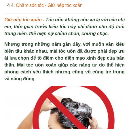
4. Chăm sóc tóc - Giữ nếp tóc xoăn
Giữ nếp tóc xoăn
-
Tóc u
ố
n không còn xa l
ạ
v
ớ
i các ch
ị
em, th
ờ
i gian trư
ớ
c ki
ể
u tóc này ch
ỉ
dành cho đ
ộ
tu
ổ
i
trung niên, th
ể
hi
ệ
n s
ự
chính ch
ắ
n, ch
ữ
ng ch
ạ
c.
Nhưng t
rong nh
ữ
ng năm g
ầ
n đây, v
ớ
i muôn vàn ki
ể
u
bi
ế
n t
ấ
u khác nhau, mái tóc u
ố
n đã đư
ợ
c phái đ
ẹ
p ưu
ái l
ự
a ch
ọ
n đ
ể
tô đi
ể
m cho di
ệ
n m
ạ
o xinh đ
ẹ
p c
ủ
a b
ả
n
thân. Mái tóc u
ố
n xoăn giúp các nàng t
ự
do th
ể
hi
ệ
n
phong cách yêu thích nhưng cũng vô cùng tr
ẻ
trung
và năng đ
ộ
ng.