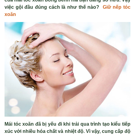
vi
ệ
c g
ộ
i đ
ầ
u đúng cách là như th
ế
nào?
Giữ nếp tóc
xoăn
Mái tóc xoăn đã b
ị
y
ế
u đi khi tr
ả
i qua trình t
ạ
o ki
ể
u ti
ế
p
xúc v
ớ
i nhi
ề
u hóa ch
ấ
t và nhi
ệ
t đ
ộ
. Vì v
ậ
y, cung c
ấ
p đ
ộ