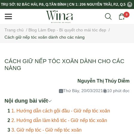
TRỤ SỞ: 92 BẮC HẢI, P.6, Q.TÂN BÌNH | CN 1: 206 NGUYỄN TRÃI, P.2, Q.5
0
Trang chủ
/
Blog Làm Đẹp - Bí quyết cho mái tóc đẹp
/
Cách giữ nếp tóc xoăn dành cho các nàng
CÁCH GIỮ NẾP TÓC XOĂN DÀNH CHO CÁC
NÀNG
Nguyễn Thị Thúy Diễm
Thứ Bảy, 20/03/2021
10 phút đọc
Nội dung bài viết
1. Hướng dẫn cách gội đầu - Giữ nếp tóc xoăn
2. Hướng dẫn làm khô tóc - Giữ nếp tóc xoăn
3. Giữ nếp tóc - Giữ nếp tóc xoăn