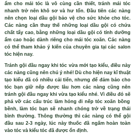
ẩ
m cho mái tóc là vô cùng c
ầ
n thi
ế
t, tránh mái tóc
nhanh tr
ở
nên khô sơ và hư t
ổ
n. Đ
ầ
u tiên các nàng
nên ch
ọ
n lo
ạ
i d
ầ
u g
ộ
i b
ả
o v
ệ
cho s
ứ
c kh
ỏ
e cho tóc.
Các nàng c
ầ
n thay th
ế
nh
ữ
ng lo
ạ
i d
ầ
u g
ộ
i có ch
ứ
a
ch
ấ
t t
ẩ
y cao, b
ằ
ng nh
ữ
ng lo
ạ
i d
ầ
u g
ộ
i có tính dư
ỡ
ng
ẩ
m cao ho
ặ
c dành riêng cho mái tóc xoăn. Các nàng
có th
ể
tham kh
ả
o ý ki
ế
n c
ủ
a chuyên gia t
ạ
i các salon
tóc hi
ệ
n nay.
Tránh g
ộ
i đ
ầ
u ngay khi tóc v
ừ
a m
ớ
i t
ạ
o ki
ể
u, đi
ề
u này
các nàng cũng nên chú ý nhé! Dù cho hi
ệ
n nay kĩ thu
ậ
t
t
ạ
o ki
ể
u đã có nhi
ề
u c
ả
i ti
ế
n, nhưng đ
ể
đ
ả
m b
ả
o cho
tóc b
ạ
n gi
ữ
n
ế
p đư
ợ
c lâu hơn các nàng cũng nên
tránh g
ộ
i đ
ầ
u ngay khi v
ừ
a t
ạ
o ki
ể
u nhé. Vì đi
ề
u đó s
ẽ
phá v
ỡ
các c
ấ
u trúc làm h
ỏ
ng đi n
ế
p tóc xoăn b
ồ
ng
b
ề
nh, làm tóc b
ạ
n s
ẽ
nhanh chóng tr
ở
v
ề
tr
ạ
ng thái
bình thư
ờ
ng. Thông thư
ờ
ng thì các nàng có th
ể
g
ộ
i
đ
ầ
u sau 2-3 ngày, lúc này thu
ố
c đã ng
ấ
m hoàn toàn
vào tóc và ki
ể
u tóc đã đư
ợ
c
ổ
n đ
ị
nh.