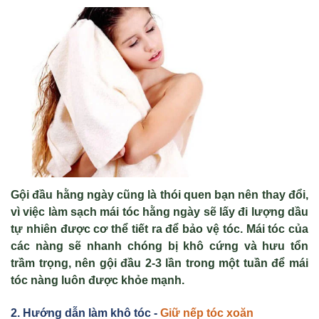
G
ộ
i đ
ầ
u h
ằ
ng ngày cũng là thói quen b
ạ
n nên thay đ
ổ
i,
vì vi
ệ
c làm s
ạ
ch mái tóc h
ằ
ng ngày s
ẽ
l
ấ
y đi lư
ợ
ng d
ầ
u
t
ự
nhiên đư
ợ
c cơ th
ể
ti
ế
t ra đ
ể
b
ả
o v
ệ
tóc. Mái tóc c
ủ
a
các nàng s
ẽ
nhanh chóng b
ị
khô c
ứ
ng và hưu t
ổ
n
tr
ầ
m tr
ọ
ng, nên g
ộ
i đ
ầ
u 2-3 l
ầ
n trong m
ộ
t tu
ầ
n đ
ể
mái
tóc nàng luôn đư
ợ
c kh
ỏ
e m
ạ
nh.
2. Hướng dẫn làm khô tóc -
Giữ nếp tóc xoăn