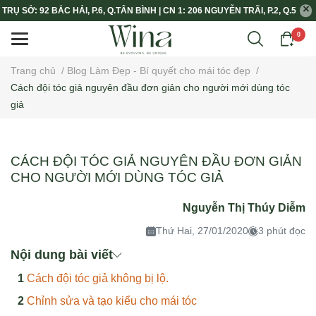
TRỤ SỞ: 92 BẮC HẢI, P.6, Q.TÂN BÌNH | CN 1: 206 NGUYỄN TRÃI, P.2, Q.5
0
Trang chủ
/
Blog Làm Đẹp - Bí quyết cho mái tóc đẹp
/
Cách đội tóc giả nguyên đầu đơn giản cho người mới dùng tóc
giả
CÁCH ĐỘI TÓC GIẢ NGUYÊN ĐẦU ĐƠN GIẢN
CHO NGƯỜI MỚI DÙNG TÓC GIẢ
Nguyễn Thị Thúy Diễm
Thứ Hai, 27/01/2020
3 phút đọc
Nội dung bài viết
Cách đội tóc giả không bị lộ.
Chỉnh sửa và tạo kiểu cho mái tóc