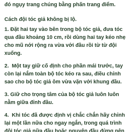
đ
ó ng
ụy trang ch
úng b
ằng phấn trang điểm.
C
ách đ
ội t
óc gi
ả kh
ông b
ị lộ.
1.
Đặt hai tay v
ào bên trong b
ộ t
óc gi
ả, đưa t
óc
qua đ
ầu khoảng 10 cm, rồi d
ùng hai tay kéo nh
ẹ
cho mũ nới rộng ra vừa với đầu rồi từ từ đội
xuống.
2.
Một tay giữ cố định cho phần m
ái trư
ớc, tay
c
òn l
ại nắm to
àn b
ộ t
óc kéo ra sau, đi
ều chỉnh
sao cho bộ t
óc gi
ả
ôm v
ừa vặn với khung đầu.
3.
Giữ cho trọng t
âm c
ủa bộ t
óc gi
ả lu
ôn luôn
n
ằm giữa đỉnh đầu.
4.
Khi t
óc đã đư
ợc định vị chắc chắn h
ãy ch
ỉnh
lại một lần nữa cho ngay ngắn, trong qu
á trình
đ
ội t
óc gi
ả nữa đầu hoặc nguy
ên đ
ầu đừng n
ên