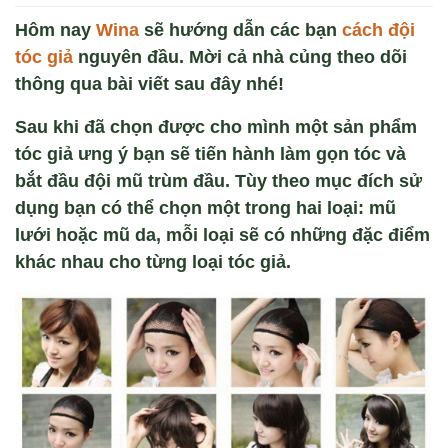
Hôm nay
Wina
sẽ hướng dẫn các bạn
cách đội
tóc giả
nguyên đầu. Mời cả nhà củng theo dõi
thông qua bài viết sau đây nhé!
Sau khi đã chọn được cho mình một sản phẩm
tóc giả ưng ý bạn sẽ tiến hành làm gọn tóc và
bắt đầu đội mũ trùm đầu.
T
ùy theo m
ục đ
ích s
ử
dụng bạn c
ó th
ể chọn một trong hai loại: mũ
lưới hoặc mũ da, mỗi loại sẽ c
ó nh
ững đặc điểm
kh
ác nhau cho t
ừng loại t
óc gi
ả.