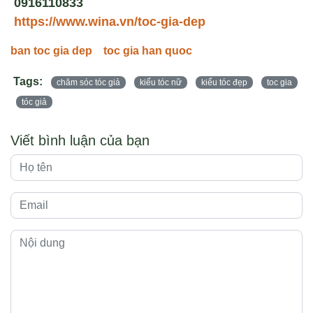
0916110833
https://www.wina.vn/toc-gia-dep
ban toc gia dep
toc gia han quoc
Tags:
chăm sóc tóc giả
kiểu tóc nữ
kiểu tóc đẹp
toc gia
tóc giả
Viết bình luận của bạn