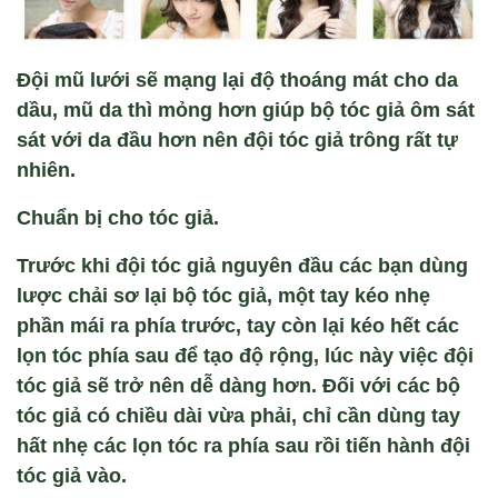
Đội mũ lưới sẽ mạng lại độ tho
áng mát cho da
d
ầu, mũ da th
ì m
ỏng hơn gi
úp b
ộ t
óc gi
ả
ôm sát
sát v
ới da đầu hơn n
ên đ
ội t
óc gi
ả tr
ông r
ất tự
nhi
ên.
Chuẩn bị
cho
t
óc gi
ả.
Trước khi đội t
óc gi
ả nguy
ên đ
ầu c
ác b
ạn d
ùng
lư
ợc chải sơ lại bộ t
óc gi
ả, một tay k
éo nh
ẹ
phần m
ái ra phía trư
ớc, tay c
òn l
ại k
éo h
ết c
ác
l
ọn t
óc phía sau đ
ể tạo độ rộng, l
úc này vi
ệc đội
t
óc gi
ả sẽ trở n
ên d
ễ d
àng hơn. Đ
ối với c
ác b
ộ
t
óc gi
ả c
ó chi
ều d
ài v
ừa phải, chỉ cần d
ùng tay
h
ất nhẹ c
ác l
ọn t
óc ra phía sau r
ồi tiến h
ành đ
ội
t
óc gi
ả v
ào.