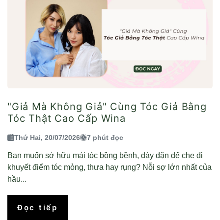
"Giả Mà Không Giả" Cùng Tóc Giả Bằng
Tóc Thật Cao Cấp Wina
Thứ Hai, 20/07/2026
7 phút đọc
Bạn muốn sở hữu mái tóc bồng bềnh, dày dặn để che đi
khuyết điểm tóc mỏng, thưa hay rụng? Nỗi sợ lớn nhất của
hầu...
Đọc tiếp