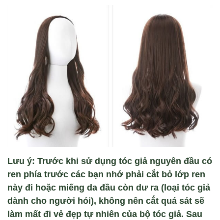
Lưu ý: Trư
ớc khi sử dụng t
óc gi
ả nguy
ên đ
ầu c
ó
ren phía trư
ớc c
ác b
ạn nhớ phải cắt bỏ lớp ren
n
ày đi ho
ặc miếng da đầu c
òn dư ra (lo
ại t
óc gi
ả
d
ành cho ngư
ời h
ói), không nên c
ắt qu
á sát s
ẽ
l
àm m
ất đi vẻ đẹp tự nhi
ên c
ủa bộ t
óc gi
ả. Sau