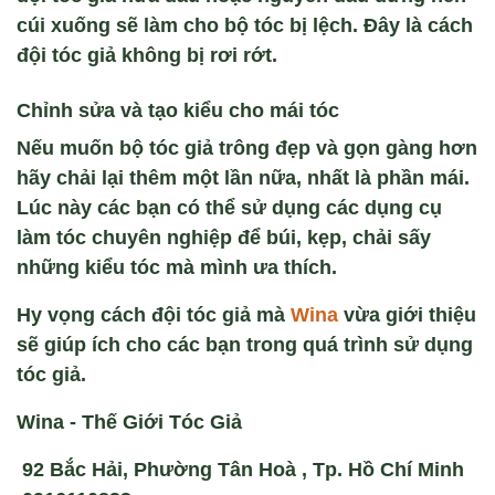
cúi xu
ống sẽ l
àm cho b
ộ t
óc b
ị lệch. Đ
ây là cách
đ
ội t
óc gi
ả kh
ông b
ị rơi rớt.
Chỉnh sửa v
à t
ạo kiểu
cho mái tóc
Nếu mu
ốn bộ t
óc gi
ả tr
ông đ
ẹp v
à g
ọn g
àng hơn
hãy ch
ải lại th
êm m
ột lần nữa, nhất l
à ph
ần m
ái.
Lúc này các b
ạn c
ó th
ể sử dụng c
ác d
ụng cụ
l
àm tóc chuyên nghi
ệp để b
úi, k
ẹp, chải sấy
những kiểu t
óc mà mình ưa thích.
Hy vọng
cách đội tóc giả
mà
Wina
vừa giới thiệu
sẽ giúp ích cho các bạn trong quá trình sử dụng
tóc giả.
Wina - Thế Giới Tóc Giả
92 Bắc Hải, Phường Tân Hoà , Tp. Hồ Chí Minh