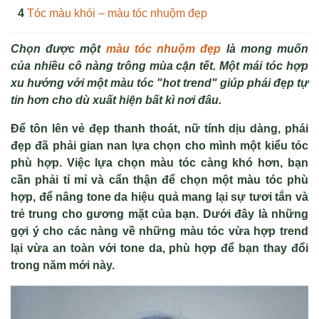
Tóc màu khói – màu tóc nhuộm đẹp
Chọn được một
màu tóc nhuộm đẹp
là mong muốn
của nhiều cô nàng trông mùa cận tết. M
ộ
t mái tóc h
ợ
p
xu h
ướ
ng v
ớ
i m
ột màu tóc "hot trend" giúp phái đẹ
p t
ự
tin h
ơ
n cho dù xu
ấ
t hi
ệ
n b
ấ
t kì n
ơ
i đâu.
Đ
ể
tôn lên v
ẻ
đ
ẹ
p thanh thoát, n
ữ
tính d
ịu dàng, phái
đẹ
p đã ph
ả
i gian nan l
ự
a ch
ọ
n cho mình m
ộ
t ki
ể
u tóc
phù h
ợ
p. Vi
ệ
c l
ự
a ch
ọ
n màu tóc càng khó h
ơ
n, b
ạ
n
c
ầ
n ph
ả
i t
ỉ
m
ỉ
và c
ẩ
n th
ậ
n đ
ể
ch
ọ
n m
ộ
t màu tóc phù
h
ợ
p, đ
ể
nâng tone da hi
ệ
u qu
ả
mang l
ạ
i s
ự
t
ươ
i t
ắ
n và
tr
ẻ
trung cho g
ươ
ng m
ặ
t c
ủ
a b
ạ
n. D
ưới đây là nhữ
ng
g
ợ
i ý cho các nàng v
ề
nh
ữ
ng màu tóc v
ừ
a h
ợ
p trend
l
ạ
i v
ừ
a an toàn v
ớ
i tone da, phù h
ợ
p đ
ể
b
ạ
n thay đ
ổ
i
trong năm m
ớ
i này.