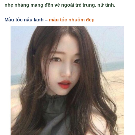
nh
ẹ nhàng mang đế
n v
ẻ
ngoài tr
ẻ
trung, n
ữ
tính.
Màu tóc nâu l
ạnh –
màu tóc nhuộm đẹp