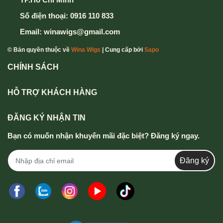
Số điện thoại:
0916 110 833
Email:
winawigs@gmail.com
© Bản quyền thuộc về
Wina Wigs
| Cung cấp bởi
Sapo
CHÍNH SÁCH
HỖ TRỢ KHÁCH HÀNG
ĐĂNG KÝ NHẬN TIN
Bạn có muốn nhận khuyến mãi đặc biệt? Đăng ký ngay.
Đăng ký