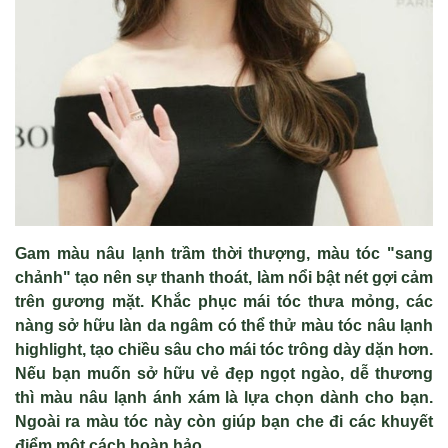
Gam màu nâu l
ạ
nh tr
ầ
m th
ờ
i th
ượ
ng, màu tóc "sang
ch
ả
nh" t
ạ
o nên s
ự
thanh thoát, làm n
ổ
i b
ậ
t nét g
ợ
i c
ả
m
trên g
ươ
ng m
ặ
t. Kh
ắ
c ph
ụ
c mái tóc th
ư
a m
ỏ
ng, các
nàng s
ở
h
ữ
u làn da ngâm có th
ể
th
ử
màu tóc nâu l
ạ
nh
highlight, t
ạ
o chi
ề
u sâu cho mái tóc trông dày d
ặ
n h
ơ
n.
N
ế
u b
ạ
n mu
ố
n s
ở
h
ữ
u v
ẻ
đ
ẹ
p ng
ọ
t ngào, d
ễ
th
ươ
ng
thì màu nâu l
ạ
nh ánh xám là l
ự
a ch
ọ
n dành cho b
ạ
n.
Ngoài ra màu tóc này còn giúp b
ạ
n che đi các khuy
ế
t
đi
ể
m m
ộ
t cách hoàn h
ả
o.