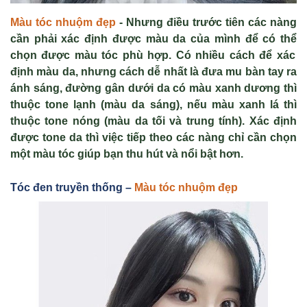
Màu tóc nhuộm đẹp
-
Nh
ư
ng đi
ề
u tr
ướ
c tiên các nàng
c
ầ
n ph
ả
i xác đ
ị
nh đ
ượ
c màu da c
ủ
a mình đ
ể
có th
ể
ch
ọ
n đ
ượ
c màu tóc phù h
ợ
p. Có nhi
ề
u cách đ
ể
xác
đ
ị
nh màu da, nh
ư
ng cách d
ễ
nh
ất là đư
a mu bàn tay ra
ánh sáng, đ
ườ
ng gân d
ướ
i da có màu xanh d
ươ
ng thì
thu
ộ
c tone l
ạ
nh (màu da sáng), n
ế
u màu xanh lá thì
thu
ộ
c tone nóng (màu da t
ối và trung tính). Xác đị
nh
đ
ượ
c tone da thì vi
ệ
c ti
ế
p theo các nàng ch
ỉ
c
ầ
n ch
ọ
n
m
ộ
t màu tóc giúp b
ạ
n thu hút và n
ổ
i b
ậ
t h
ơ
n.
Tóc đen truy
ền th
ống –
Màu tóc nhuộm đẹp