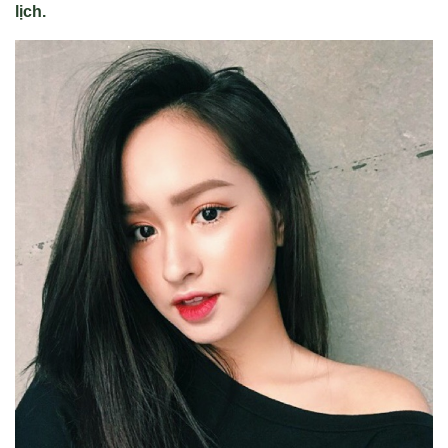
l
ị
ch.