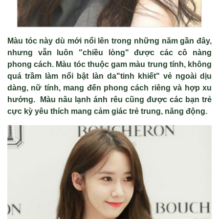
Màu tóc này dù m
ớ
i n
ổ
i lên trong nh
ữ
ng năm g
ầ
n đây,
nh
ư
ng v
ẫ
n luôn "chi
ề
u lòng" đ
ượ
c các cô nàng
phong cách. Màu tóc thu
ộ
c gam màu trung tính, không
quá tr
ầ
m làm n
ổ
i b
ậ
t làn da"tinh khi
ế
t" v
ẻ
ngoài d
ị
u
dàng, n
ữ
tính, mang đ
ế
n phong cách riêng và h
ợ
p xu
h
ướ
ng. Màu nâu l
ạ
nh ánh rêu cũng đ
ượ
c các b
ạ
n tr
ẻ
c
ự
c k
ỳ
yêu thích mang c
ả
m giác tr
ẻ
trung, năng đ
ộ
ng.