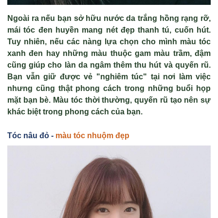
Ngoài ra n
ế
u b
ạ
n s
ở
h
ữ
u nư
ớ
c da tr
ắ
ng h
ồ
ng r
ạ
ng r
ỡ
,
mái tóc đen huy
ề
n mang nét đ
ẹ
p thanh tú, cu
ố
n hút.
Tuy nhiên, n
ế
u các nàng l
ự
a ch
ọ
n cho mình màu tóc
xanh đen hay nh
ữ
ng màu thu
ộ
c gam màu tr
ầ
m, đ
ậ
m
cũng giúp cho làn da ngâm thêm thu hút và quy
ế
n rũ.
B
ạ
n v
ẫ
n gi
ữ
đ
ượ
c v
ẻ
"nghiêm túc" t
ạ
i n
ơ
i làm vi
ệ
c
nh
ư
ng cũng th
ậ
t phong cách trong nh
ữ
ng bu
ổ
i h
ọ
p
m
ặ
t b
ạ
n bè. Màu tóc th
ờ
i th
ườ
ng, quy
ế
n rũ t
ạ
o nên s
ự
khác bi
ệ
t trong phong cách c
ủ
a b
ạ
n.
Tóc nâu đ
ỏ -
màu tóc nhuộm đẹp