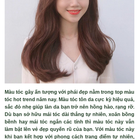
Màu tóc gây
ấ
n t
ượ
ng v
ớ
i phái đ
ẹ
p n
ằm trong top màu
tóc hot trend năm nay. Màu tóc tôn da cự
c k
ỳ
hi
ệ
u qu
ả
,
s
ắ
c đ
ỏ
nh
ẹ
giúp làn da b
ạ
n tr
ở
nên h
ồ
ng hào, r
ạ
ng r
ỡ
.
Dù b
ạ
n s
ở
h
ữ
u mái tóc dài th
ẳ
ng t
ự nhiên, xoăn bồ
ng
b
ề
nh hay mái tóc ng
ắ
n các tính thì màu tóc này v
ẫ
n
làm b
ậ
t lên v
ẻ
đ
ẹ
p quy
ế
n rũ c
ủ
a b
ạ
n. V
ớ
i màu tóc này
khi b
ạ
n k
ế
t h
ợ
p v
ớ
i phong cách trang đi
ể
m t
ự
nhiên,