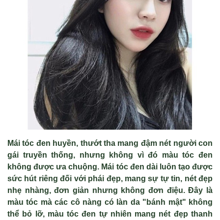
Mái tóc đen huy
ề
n, th
ướ
t tha mang đ
ậ
m nét ng
ườ
i con
gái truy
ề
n th
ố
ng, nh
ư
ng không vì
đó màu tóc đen
không đượ
c
ư
a chu
ộ
ng. Mái tóc đen dài luôn t
ạ
o đ
ượ
c
s
ức hút riêng đố
i v
ớ
i phái đ
ẹ
p, mang s
ự
t
ự
tin, nét đ
ẹ
p
nh
ẹ nhàng, đơ
n gi
ả
n nh
ư
ng không đ
ơ
n đi
ệu. Đây là
màu tóc mà các cô nàng có làn da "bánh mậ
t" không
th
ể
b
ỏ
l
ỡ, màu tóc đen tự nhiên mang nét đẹ
p thanh