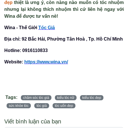
đẹp
thiệt là ưng ý, còn nàng nào muốn có tóc nhuộm
nhưng lại không thích nhuộm thì cứ liên hệ ngay với
Wina để được tư vấn nè!
Wina - Thế Giới
Tóc Giả
Địa chỉ: 92 Bắc Hải, Phường Tân Hoà , Tp. Hồ Chí Minh
Hotline: 0916110833
Website:
https://www.wina.vn/
Tags:
chăm sóc tóc giả
kiểu tóc nữ
kiểu tóc đẹp
sức khỏe tóc
tóc giả
tóc uốn đẹp
Viết bình luận của bạn