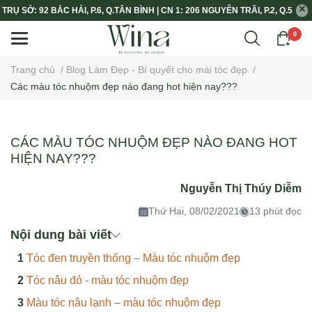
TRỤ SỞ: 92 BẮC HẢI, P.6, Q.TÂN BÌNH | CN 1: 206 NGUYỄN TRÃI, P.2, Q.5
0
Trang chủ
/
Blog Làm Đẹp - Bí quyết cho mái tóc đẹp
/
Các màu tóc nhuộm đẹp nào đang hot hiện nay???
CÁC MÀU TÓC NHUỘM ĐẸP NÀO ĐANG HOT
HIỆN NAY???
Nguyễn Thị Thúy Diễm
Thứ Hai, 08/02/2021
13 phút đọc
Nội dung bài viết
Tóc đen truyền thống – Màu tóc nhuộm đẹp
Tóc nâu đỏ - màu tóc nhuộm đẹp
Màu tóc nâu lạnh – màu tóc nhuộm đẹp