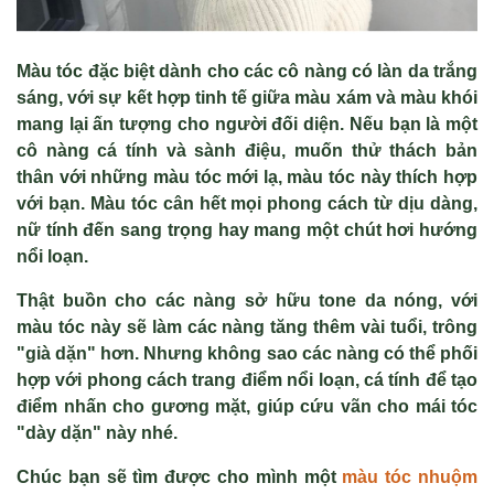
Màu tóc đặ
c bi
ệ
t dành cho các cô nàng có làn da tr
ắ
ng
sáng, v
ớ
i s
ự
k
ế
t h
ợ
p tinh t
ế
gi
ữ
a màu xám và màu khói
mang l
ạ
i
ấ
n t
ượ
ng cho ng
ườ
i đ
ố
i di
ệ
n. N
ế
u b
ạ
n là m
ột
cô nàng cá tính và sành điệ
u, mu
ố
n th
ử
thách b
ả
n
thân v
ớ
i nh
ữ
ng màu tóc m
ớ
i l
ạ
, màu tóc này thích h
ợ
p
v
ớ
i b
ạ
n. Màu tóc cân h
ế
t m
ọ
i phong cách t
ừ
d
ị
u dàng,
n
ữ
tính đ
ế
n sang tr
ọ
ng hay mang m
ộ
t chút h
ơ
i h
ướ
ng
n
ổ
i lo
ạ
n.
Th
ậ
t bu
ồ
n cho các nàng s
ở
h
ữ
u tone da nóng, v
ớ
i
màu tóc này s
ẽ
làm các nàng tăng thêm vài tu
ổ
i, trông
"già d
ặ
n" hơn. Nhưng không sao các nàng có th
ể
ph
ố
i
h
ợ
p v
ớ
i phong cách trang đi
ể
m n
ổ
i lo
ạ
n, cá tính đ
ể
t
ạ
o
đi
ể
m nh
ấ
n cho gương m
ặ
t, giúp c
ứ
u vãn cho mái tóc
"dày d
ặ
n" này nhé.
Chúc bạn sẽ tìm được cho mình một
màu tóc nhuộm