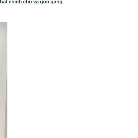
th
ật chỉnh chu v
à g
ọn g
àng.