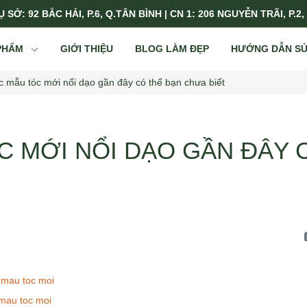
 SỞ: 92 BẮC HẢI, P.6, Q.TÂN BÌNH | CN 1: 206 NGUYỄN TRÃI, P.2,
PHẨM
GIỚI THIỆU
BLOG LÀM ĐẸP
HƯỚNG DẪN S
c mẫu tóc mới nổi dạo gần đây có thể bạn chưa biết
C MỚI NỔI DẠO GẦN ĐÂY 
 mau toc moi
mau toc moi