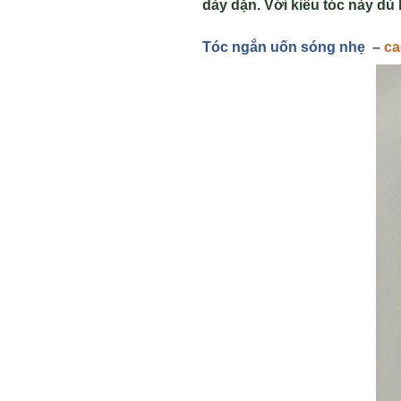
dày d
ặn. Với kiểu t
óc này dù 
Tóc ng
ắn uốn sóng nh
ẹ –
ca