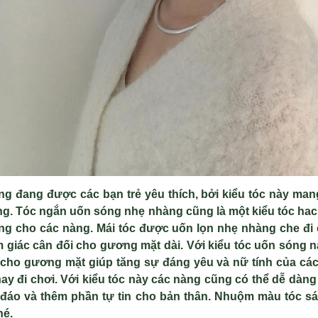
ng đang đư
ợc c
ác b
ạn trẻ y
êu thích, b
ởi kiểu t
óc này mang
ng. T
óc ng
ắn uốn s
óng nh
ẹ nh
àng cũng là m
ột kiểu t
óc hac
ng cho các nàng. Mái tóc đư
ợc uốn lọn nhẹ nh
àng che đi
 gi
ác cân đ
ối cho gương mặt d
ài. V
ới kiểu t
óc u
ốn s
óng n
a cho gương m
ặt gi
úp tăng s
ự đ
áng yêu và n
ữ t
ính c
ủa c
ác
ay đi chơi. V
ới kiểu t
óc này các nàng cũng có th
ể dễ d
àng
 đ
áo và thêm ph
ần tự tin cho bản th
ân. Nhu
ộm m
àu tóc s
h
é.