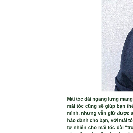
Mái tóc dài ngang lưng mang
m
ái tóc cũng s
ẽ gi
úp b
ạn th
m
ình, nhưng v
ẫn giữ được 
h
ảo d
ành cho b
ạn, với m
ái t
t
ự nhi
ên cho mái tóc dài "tr