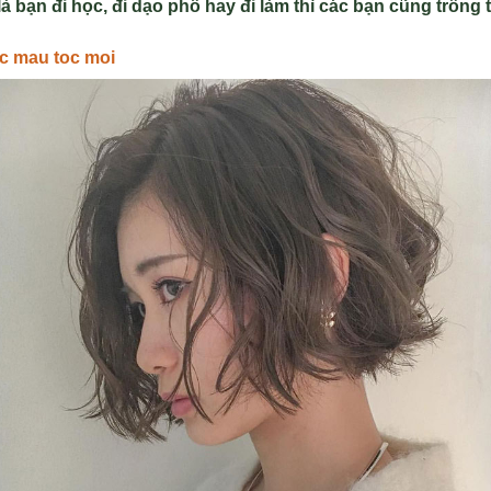
là b
ạn đi học, đi dạo phố hay đi l
àm thì các b
ạn cũng tr
ông 
c mau toc moi