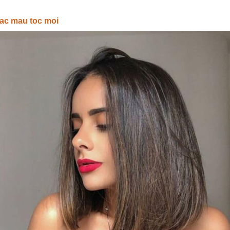
ac mau toc moi