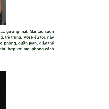
c
ác gương m
ặt
.
M
ái tóc suôn
g, tr
ẻ trung. Với kiểu tóc này
o phông, qu
ần jean, gi
ày th
ể
phù h
ợp với mọi phong c
ách