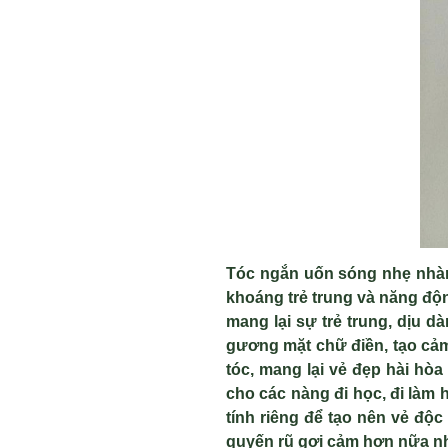
T
óc ng
ắn uốn s
óng nh
ẹ nh
à
khoáng tr
ẻ trung v
à năng đ
ộ
mang l
ại sự trẻ trung, dịu d
à
gương mặt chữ điền, tạo cảm
tóc, mang l
ại vẻ đẹp h
ài hò
cho c
ác nàng đi h
ọc, đi l
àm h
tính riêng đ
ể tạo n
ên v
ẻ độc
quyến rũ gợi cảm hơn nữa n