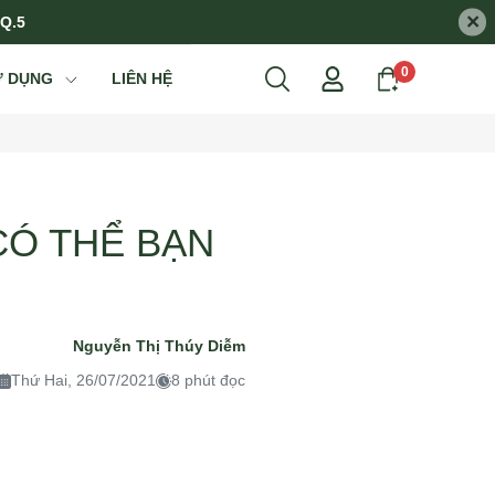
×
 Q.5
0
Ử DỤNG
LIÊN HỆ
CÓ THỂ BẠN
Nguyễn Thị Thúy Diễm
Thứ Hai, 26/07/2021
8 phút đọc