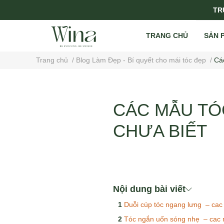
TRỤ
TRANG CHỦ
SẢN 
Trang chủ
/
Blog Làm Đẹp - Bí quyết cho mái tóc đẹp
/
Cá
CÁC MẪU TÓ
CHƯA BIẾT
Nội dung bài viết
Duỗi cúp tóc ngang lưng – cac
Tóc ngắn uốn sóng nhẹ – cac 