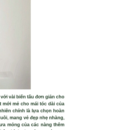
 với v
ài bi
ến tấu đơn giản cho
t m
ới mẻ cho m
ái tóc dài c
ủa
nhi
ên chính là l
ựa chọn ho
àn
uôi, mang v
ẻ đẹp nhẹ nh
àng,
hưa m
ỏng của c
ác nàng thêm