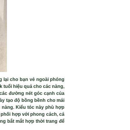
 l
ại cho bạn vẻ ngo
ài phóng
k tu
ổi hiệu quả cho c
ác nàng,
 các đư
ờng n
ét góc c
ạnh của
ày t
ạo độ bồng bềnh cho m
ái
 nàng. Ki
ểu t
óc này phù h
ợp
 ph
ối hợp với phong c
ách, cá
áng b
ắt mắt hợp thời trang để