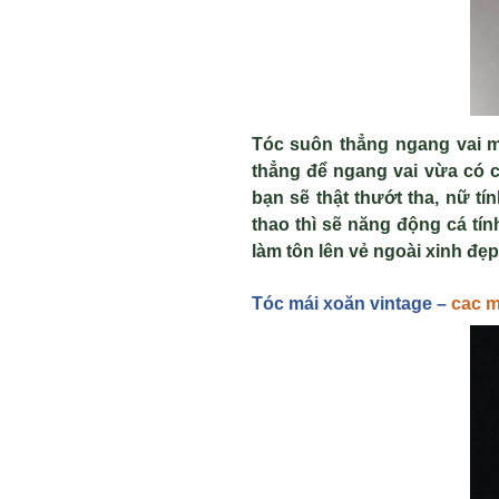
T
óc suôn th
ẳng ngang vai m
th
ẳng để ngang vai vừa có 
bạn s
ẽ thật thướt tha, nữ t
í
thao thì sẽ năng động c
á tín
làm tôn lên v
ẻ ngo
ài xinh đ
ẹp
Tóc mái xoăn vintage –
cac m