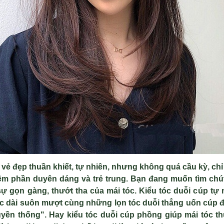
 v
ẻ đẹp thuần khiết, tự nhi
ên, nhưng không quá c
ầu kỳ, chỉ
êm ph
ần duy
ên dáng và tr
ẻ trung. Bạn đang muốn t
ìm chú
sự gọn g
àng, thư
ớt tha của m
ái tóc. Ki
ểu t
óc du
ỗi c
úp t
ự 
óc dài suôn mư
ợt c
ùng nh
ững lọn t
óc du
ỗi thẳng uốn c
úp đ
uy
ền thống". Hay kiểu t
óc du
ỗi c
úp ph
ồng gi
úp mái tóc t