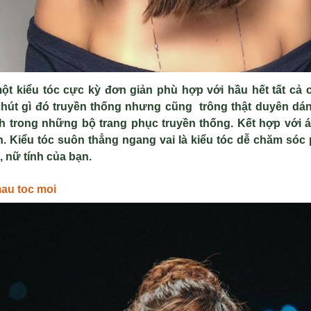
ột kiểu t
óc
cực kỳ đơn giản ph
ù h
ợp với hầu hết tất cả 
chút gì đó truyền thống nhưng cũng
tr
ông th
ật duy
ên dán
nh trong nh
ững bộ trang phục truyền thống. Kết hợp với
á
h
. Ki
ểu t
óc suôn th
ẳng ngang vai l
à ki
ểu t
óc d
ễ chăm s
óc 
, nữ t
ính c
ủa bạn.
au toc moi