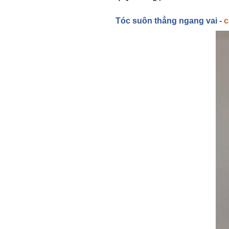
Tóc suôn th
ẳng ngang vai -
c