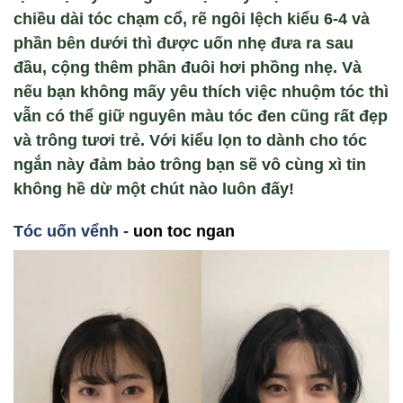
chiều dài tóc chạm cổ, rẽ ngôi lệch kiểu 6-4 và
phần bên dưới thì được uốn nhẹ đưa ra sau
đầu, cộng thêm phần đuôi hơi phồng nhẹ. Và
nếu bạn không mấy yêu thích việc nhuộm tóc thì
vẫn có thể giữ nguyên màu tóc đen cũng rất đẹp
và trông tươi trẻ. Với kiểu lọn to dành cho tóc
ngắn này đảm bảo trông bạn sẽ vô cùng xì tin
không hề dừ một chút nào luôn đấy!
T
óc u
ốn vểnh -
uon toc ngan