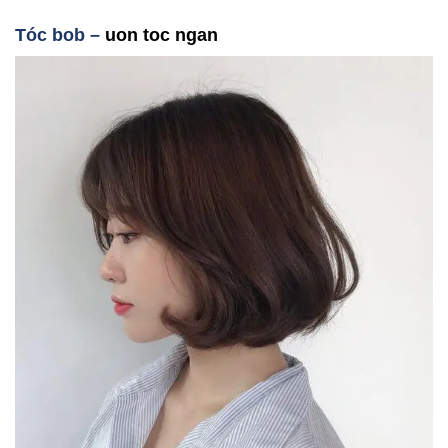
T
óc bob –
uon toc ngan