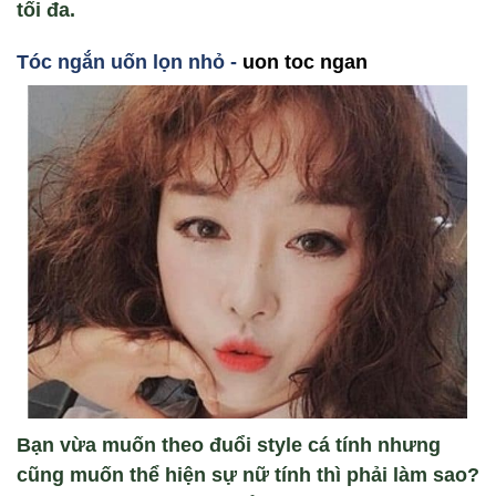
tối đa.
Tóc ng
ắ
n u
ốn lọn nhỏ -
uon toc ngan
Bạn vừa muốn theo đuổi style cá tính nhưng
cũng muốn thể hiện sự nữ tính thì phải làm sao?