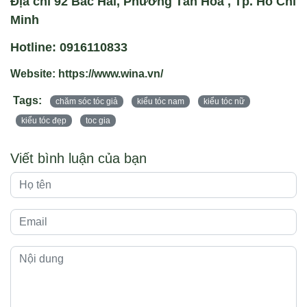
Địa chỉ 92 Bắc Hải, Phường Tân Hoà , Tp. Hồ Chí
Minh
Hotline: 0916110833
Website: https://www.wina.vn/
Tags:
chăm sóc tóc giả
kiểu tóc nam
kiểu tóc nữ
kiểu tóc đẹp
toc gia
Viết bình luận của bạn