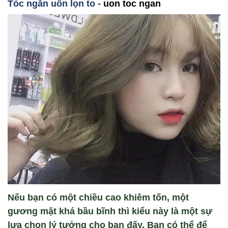
T
óc ng
ắ
n u
ốn
l
ọ
n to
-
uon toc ngan
Nếu bạn có một chiều cao khiêm tốn, một
gương mặt khá bầu bĩnh thì kiểu này là một sự
lựa chọn lý tưởng cho bạn đấy. Bạn có thể để