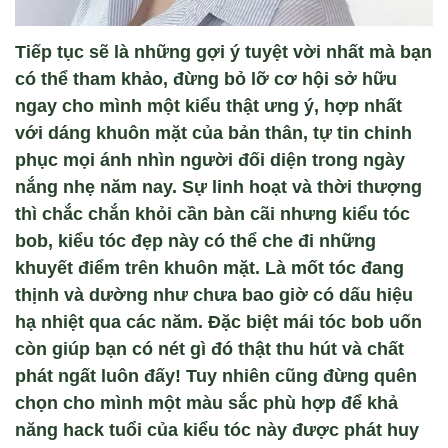
Tiếp tục sẽ là những gợi ý tuyệt vời nhất mà bạn
có thể tham khảo, đừng bỏ lỡ cơ hội sở hữu
ngay cho mình một kiểu thật ưng ý, hợp nhất
với dáng khuôn mặt của bản thân, tự tin chinh
phục mọi ánh nhìn người đối diện trong ngày
nắng nhẹ năm nay. Sự linh hoạt và thời thượng
thì chắc chắn khỏi cần bàn cãi nhưng kiểu tóc
bob, kiểu tóc đẹp này có thể che đi những
khuyết điểm trên khuôn mặt. Là mốt tóc đang
thịnh và dường như chưa bao giờ có dấu hiệu
hạ nhiệt qua các năm. Đặc biệt mái tóc bob uốn
còn giúp bạn có nét gì đó thật thu hút và chất
phát ngất luôn đấy! Tuy nhiên cũng đừng quên
chọn cho mình một màu sắc phù hợp để khả
năng hack tuổi của kiểu tóc này được phát huy