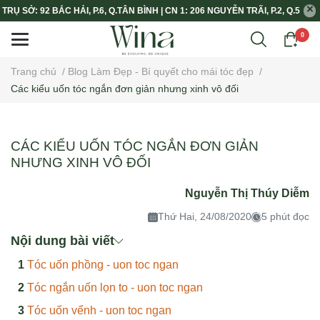
TRỤ SỞ: 92 BẮC HẢI, P.6, Q.TÂN BÌNH | CN 1: 206 NGUYỄN TRÃI, P.2, Q.5
0
Trang chủ
/
Blog Làm Đẹp - Bí quyết cho mái tóc đẹp
/
Các kiểu uốn tóc ngắn đơn giản nhưng xinh vô đối
CÁC KIỂU UỐN TÓC NGẮN ĐƠN GIẢN
NHƯNG XINH VÔ ĐỐI
Nguyễn Thị Thúy Diễm
Thứ Hai, 24/08/2020
5 phút đọc
Nội dung bài viết
Tóc uốn phồng - uon toc ngan
Tóc ngắn uốn lọn to - uon toc ngan
Tóc uốn vểnh - uon toc ngan