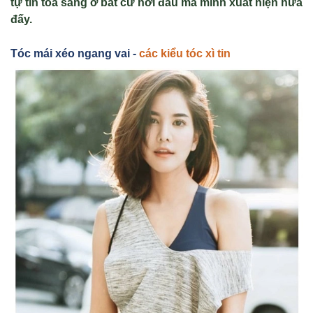
tự tin tỏa sáng ở bất cứ nơi đâu mà mình xuất hiện nữa
đấy.
Tóc mái xéo ngang vai -
các kiểu tóc xì tin