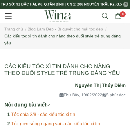
TRỤ SỞ: 92 BẮC HẢI, P.6, Q.TÂN BÌNH | CN 1: 206 NGUYỄN TRÃI, P.2, Q.5
0
Trang chủ
/
Blog Làm Đẹp - Bí quyết cho mái tóc đẹp
/
Các kiểu tóc xì tin dành cho nàng theo đuổi style trẻ trung đáng
yêu
CÁC KIỂU TÓC XÌ TIN DÀNH CHO NÀNG
THEO ĐUỔI STYLE TRẺ TRUNG ĐÁNG YÊU
Nguyễn Thị Thúy Diễm
Thứ Bảy, 19/02/2022
5 phút đọc
Nội dung bài viết
Tóc chia 2/8 - các kiểu tóc xì tin
Tóc gợn sóng ngang vai - các kiểu tóc xì tin