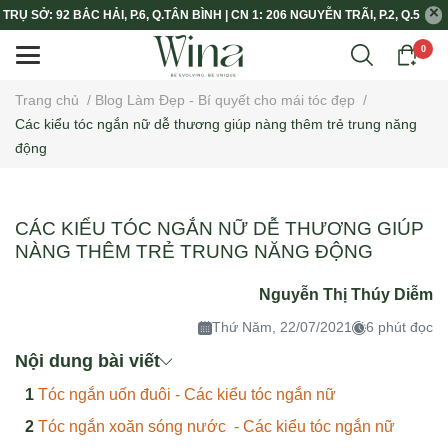
TRỤ SỞ: 92 BẮC HẢI, P.6, Q.TÂN BÌNH | CN 1: 206 NGUYỄN TRÃI, P.2, Q.5
0
Trang chủ
/
Blog Làm Đẹp - Bí quyết cho mái tóc đẹp
/
Các kiểu tóc ngắn nữ dễ thương giúp nàng thêm trẻ trung năng
động
CÁC KIỂU TÓC NGẮN NỮ DỄ THƯƠNG GIÚP
NÀNG THÊM TRẺ TRUNG NĂNG ĐỘNG
Nguyễn Thị Thúy Diễm
Thứ Năm, 22/07/2021
6 phút đọc
Nội dung bài viết
Tóc ngắn uốn đuôi - Các kiểu tóc ngắn nữ
Tóc ngắn xoăn sóng nước - Các kiểu tóc ngắn nữ