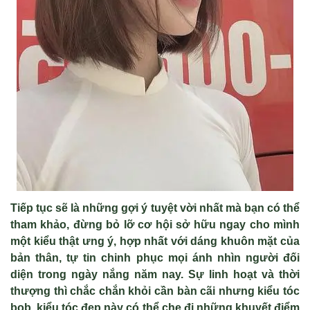
Tiếp tục sẽ l
à nh
ững gợi
ý tuy
ệt vời nhất m
à b
ạn c
ó th
ể
tham khảo, đừng bỏ lỡ cơ hội sở hữu ngay cho m
ình
m
ột kiểu thật ưng
ý, h
ợp nhất với d
áng khuôn m
ặt của
bản th
ân, t
ự tin chinh phục mọi
ánh nhìn ngư
ời đối
diện trong ng
ày n
ắng năm nay. Sự linh hoạt v
à th
ời
thượng th
ì ch
ắc chắn khỏi cần b
àn cãi nhưng ki
ểu t
óc
bob, ki
ểu t
óc đ
ẹp n
ày có th
ể che đi những khuyết điểm