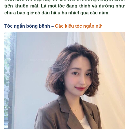
tr
ên khuôn m
ặt. L
à m
ốt t
óc đang th
ịnh v
à dư
ờng như
chưa bao giờ c
ó d
ấu hiệu hạ nhiệt qua c
ác năm.
Tóc ngắn bồng bềnh –
Các kiểu tóc ngắn nữ