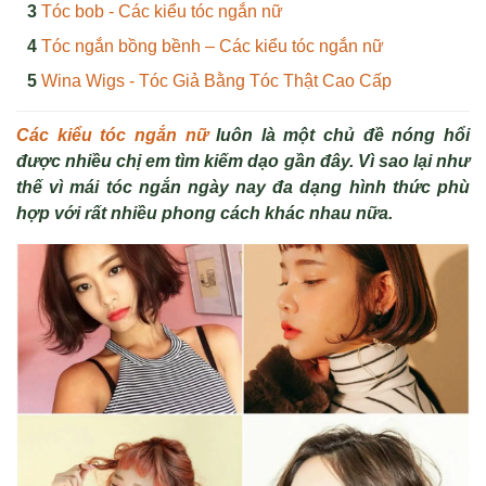
Tóc bob - Các kiểu tóc ngắn nữ
Tóc ngắn bồng bềnh – Các kiểu tóc ngắn nữ
Wina Wigs - Tóc Giả Bằng Tóc Thật Cao Cấp
Các kiểu tóc ngắn nữ
luôn là một chủ đề nóng hổi
được nhiều chị em tìm kiếm dạo gần đây. Vì sao lại như
thế vì mái tóc ngắn ngày nay đa dạng hình thức phù
hợp với rất nhiều phong cách khác nhau nữa.