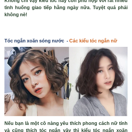
Không chỉ vậy kiểu tóc này còn phù hợp với rất nhiều
tình huống giao tiếp hằng ngày nữa. Tuyệt quá phải
không nè!
Tóc ngắn xoăn sóng nước -
Các kiểu tóc ngắn nữ
Nếu bạn l
à m
ột c
ô nàng yêu thích phong cách n
ữ t
ính
và cũng thích tóc ngắn vậy thì ki
ểu t
óc ngắn xoăn