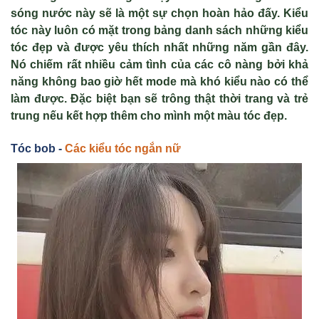
sóng nư
ớc n
ày s
ẽ l
à m
ột sự chọn ho
àn h
ảo đấy. Kiểu
t
óc này luôn có m
ặt trong bảng danh s
ách nh
ững kiểu
t
óc đ
ẹp v
à đư
ợc y
êu thích nh
ất những năm gần đ
ây.
Nó chi
ếm rất nhiều cảm t
ình c
ủa c
ác cô nàng b
ởi khả
năng kh
ông bao gi
ờ hết mode m
à khó ki
ểu n
ào có th
ể
l
àm đư
ợc
. Đặc biệt bạn sẽ trông thật thời trang và trẻ
trung nếu kết hợp thêm cho mình một màu tóc đẹp.
Tóc bob -
Các kiểu tóc ngắn nữ