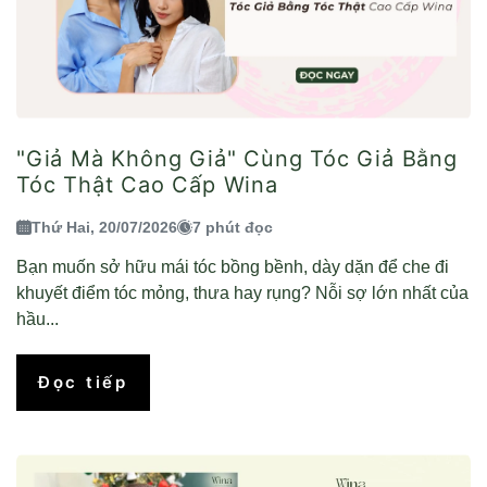
"Giả Mà Không Giả" Cùng Tóc Giả Bằng
Tóc Thật Cao Cấp Wina
Thứ Hai, 20/07/2026
7 phút đọc
Bạn muốn sở hữu mái tóc bồng bềnh, dày dặn để che đi
khuyết điểm tóc mỏng, thưa hay rụng? Nỗi sợ lớn nhất của
hầu...
Đọc tiếp