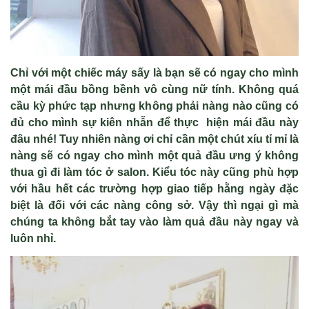
Chỉ với một chiếc m
áy s
ấy l
à b
ạn sẽ c
ó ngay cho mình
m
ột m
ái đ
ầu bồng bềnh v
ô cùng n
ữ t
ính. Không quá
c
ầu kỳ phức tạp nhưng kh
ông ph
ải n
àng nào cũng có
đ
ủ cho m
ình s
ự ki
ên nh
ẫn để thực hiện m
ái đ
ầu n
ày
đâu nhé! Tuy nhiên nàng ơi ch
ỉ cần một ch
út xíu t
ỉ mỉ l
à
nàng s
ẽ c
ó ngay cho mình m
ột quả đầu ưng
ý không
thua gì đi làm tóc
ở salon. Kiểu t
óc này cũng phù h
ợp
với hầu hết c
ác trư
ờng hợp giao tiếp hằng ng
ày đ
ặc
biệt l
à đ
ối với c
ác nàng công s
ở. Vậy th
ì ng
ại g
ì mà
chúng ta không b
ắt tay v
ào làm qu
ả đầu n
ày ngay và
luôn nh
ỉ.