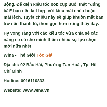
động. Để diện kiểu tóc bob cụp đuôi thật “đúng
bài” bạn nên kết hợp với kiểu mái chéo hoặc
mái lệch. Tuyệt chiêu này sẽ giúp khuôn mặt bạn
trở nên thanh tú, thon gọn hơn trông thấy đấy.
Hy vọng rằng với các kiều tóc vừa chia sẻ các
nàng sẽ có cho mình thêm nhiều sự lựa chọn
mới nữa nhé!
Wina - Thế Giới
Tóc Giả
Địa chỉ: 92 Bắc Hải, Phường Tân Hoà , Tp. Hồ
Chí Minh
Hotline: 0916110833
Website: www.wina.vn