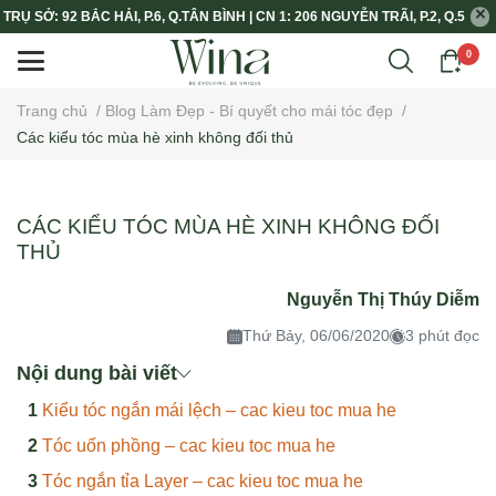
TRỤ SỞ: 92 BẮC HẢI, P.6, Q.TÂN BÌNH | CN 1: 206 NGUYỄN TRÃI, P.2, Q.5
0
Trang chủ
/
Blog Làm Đẹp - Bí quyết cho mái tóc đẹp
/
Các kiểu tóc mùa hè xinh không đối thủ
CÁC KIỂU TÓC MÙA HÈ XINH KHÔNG ĐỐI
THỦ
Nguyễn Thị Thúy Diễm
Thứ Bảy, 06/06/2020
3 phút đọc
Nội dung bài viết
Kiểu tóc ngắn mái lệch – cac kieu toc mua he
Tóc uốn phồng – cac kieu toc mua he
Tóc ngắn tỉa Layer – cac kieu toc mua he