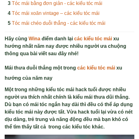
Tóc mái bằng đơn giản - các kiểu tóc mái
Tóc mái xoăn vintage – các kiểu tóc mái
Tóc mái chéo duỗi thẳng - các kiểu tóc mái
Hãy cùng
Wina
đi
ể
m danh l
ạ
i
các ki
ể
u tóc mái
xu
hư
ớ
ng nh
ấ
t năm nay đư
ợ
c nhi
ề
u ngư
ờ
i ưa chu
ộ
ng
thông qua bài vi
ế
t sau đây nhé!
Mái thưa du
ỗi thẳng
một trong
các ki
ể
u tóc mái
xu
hướng của năm nay
Một trong những kiểu tóc mái hack tuổi được nhiều
người ưa thích nhất chính là kiểu mái thưa dũi thẳng.
Dù bạn có mái tóc ngắn hay dài thì đều có thể áp dụng
kiểu tóc mái này được tất. Vừa hack tuổi lại vừa có nét
dịu dàng, trẻ trung và năng động đều mà bạn khó có
thể tìm thấy tất cả trong các kiểu tóc khác.