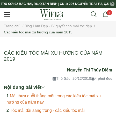
TRỤ SỞ: 92 BẮC HẢI, P.6, Q.TÂN BÌNH | CN 1: 206 NGUYỄN TRÃI, P.2, Q.5
0
Trang chủ
/
Blog Làm Đẹp - Bí quyết cho mái tóc đẹp
/
Các kiểu tóc mái xu hướng của năm 2019
CÁC KIỂU TÓC MÁI XU HƯỚNG CỦA NĂM
2019
Nguyễn Thị Thúy Diễm
Thứ Sáu, 20/12/2019
4 phút đọc
Nội dung bài viết
Mái thưa duỗi thẳng một trong các kiểu tóc mái xu
hướng của năm nay
Tóc mái dài sang trọng - các kiểu tóc mái