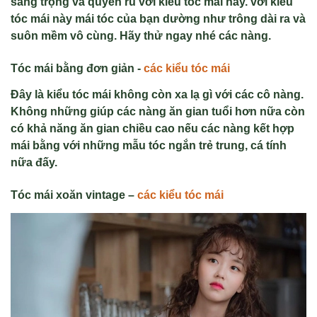
sang trọng v
à quy
ến rũ với kiểu t
óc mái này. v
ới kiểu
t
óc mái này mái tóc c
ủa bạn dường như tr
ông dài ra và
suôn m
ềm v
ô cùng. Hãy th
ử ngay nh
é các nàng.
Tóc mái b
ằng
đơn giản -
các ki
ể
u tóc mái
Đ
ây là ki
ểu t
óc mái không còn xa l
ạ g
ì v
ới c
ác cô nàng.
Không nh
ững gi
úp các nàng ăn gian tu
ổi hơn nữa c
òn
có kh
ả năng ăn gian chiều cao nếu c
ác nàng k
ết hợp
m
ái b
ằng với những mẫu t
óc ng
ắn trẻ trung, c
á tính
n
ữa đấy.
Tóc mái
xoăn vintage –
các ki
ể
u tóc mái