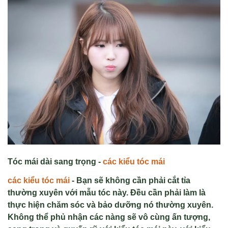
Tóc mái dài sang tr
ọng -
các ki
ể
u tóc mái
các ki
ể
u tóc mái
-
Bạn sẽ không cần phải cắt tỉa
thường xuyên với mẫu tóc này. Đều cần phải làm là
thực hiện chăm sóc và bảo dưỡng nó thường xuyên.
Kh
ông th
ể phủ nhận c
ác nàng s
ẽ v
ô cùng
ấn tượng,