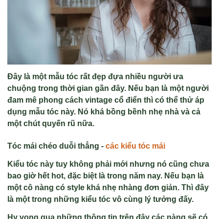
Đây là một mẫu tóc rất đẹp đựa nhiều người ưa
chuộng trong thời gian gần đây. Nếu bạn là một người
đam mê phong cách vintage cổ điển thì có thể thử áp
dụng mẫu tóc này. Nó khá bồng bềnh nhẹ nhà và cả
một chút quyến rũ nữa.
Tóc mái chéo du
ỗi thẳng -
các ki
ể
u tóc mái
Kiểu tóc này tuy không phải mới nhưng nó cũng chưa
bao giờ hết hot, đặc biệt là trong năm nay. Nếu bạn là
một cô nàng có style khá nhẹ nhàng đơn giản. Thì đây
là một trong những kiểu tóc vô cùng lý tưởng đấy.
Hy vọng qua những thông tin trên đây các nàng sẽ có