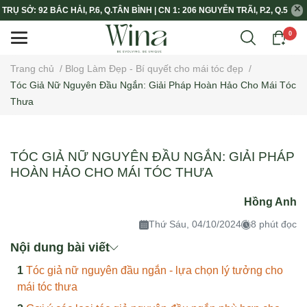
TRỤ SỞ: 92 BẮC HẢI, P.6, Q.TÂN BÌNH | CN 1: 206 NGUYỄN TRÃI, P.2, Q.5
0
Trang chủ
/
Blog Làm Đẹp - Bí quyết cho mái tóc đẹp
/
Tóc Giả Nữ Nguyên Đầu Ngắn: Giải Pháp Hoàn Hảo Cho Mái Tóc
Thưa
TÓC GIẢ NỮ NGUYÊN ĐẦU NGẮN: GIẢI PHÁP
HOÀN HẢO CHO MÁI TÓC THƯA
Hồng Anh
Thứ Sáu, 04/10/2024
8 phút đọc
Nội dung bài viết
Tóc giả nữ nguyên đầu ngắn - lựa chọn lý tưởng cho
mái tóc thưa