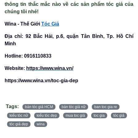
thông tin thắc mắc nào về các sản phẩm tóc giả của
chúng tôi nhé!
Wina - Th
ế
Gi
ớ
i
Tóc Giả
Đ
ị
a ch
ỉ
: 92 B
ắ
c H
ả
i, p.6, qu
ậ
n Tân Bình, Tp. H
ồ
Chí
Minh
Hotline: 0916110833
Website:
https://www.wina.vn/
https://www.wina.vn/toc-gia-dep
Tags:
bán tóc giả HCM
bán tóc giả nữ
ban toc gia re
kiểu tóc nữ
kiểu tóc đẹp
mua toc giả
toc gia
tóc giả
tóc giả đẹp
wina