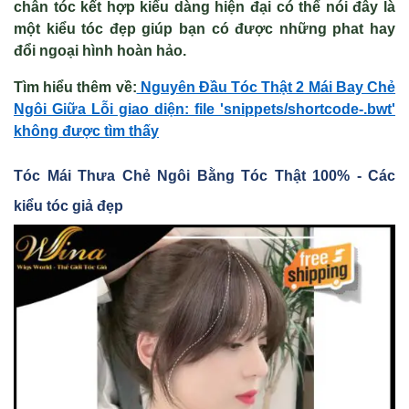
chân tóc kết hợp kiểu dàng hiện đại có thể nói đây là
một kiểu tóc đẹp giúp bạn có được những phat hay
đổi ngoại hình hoàn hảo.
Tìm hiểu thêm v
ề
:
Nguyên Đ
ầu T
óc Th
ật 2 M
ái Bay Ch
ẻ
Ng
ôi Gi
ữa Lỗi giao diện: file 'snippets/shortcode-.bwt'
không được tìm thấy
Tóc Mái Thưa Ch
ẻ Ngôi B
ằng Tóc Th
ật 100% - Các
kiểu tóc giả đẹp