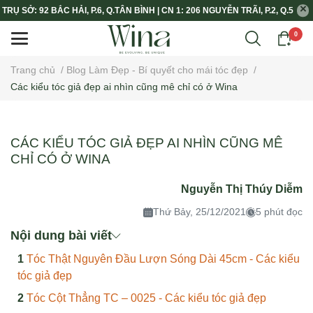
TRỤ SỞ: 92 BẮC HẢI, P.6, Q.TÂN BÌNH | CN 1: 206 NGUYỄN TRÃI, P.2, Q.5
0
Trang chủ
/
Blog Làm Đẹp - Bí quyết cho mái tóc đẹp
/
Các kiểu tóc giả đẹp ai nhìn cũng mê chỉ có ở Wina
CÁC KIỂU TÓC GIẢ ĐẸP AI NHÌN CŨNG MÊ
CHỈ CÓ Ở WINA
Nguyễn Thị Thúy Diễm
Thứ Bảy, 25/12/2021
5 phút đọc
Nội dung bài viết
Tóc Thật Nguyên Đầu Lượn Sóng Dài 45cm - Các kiểu
tóc giả đẹp
Tóc Cột Thẳng TC – 0025 - Các kiểu tóc giả đẹp