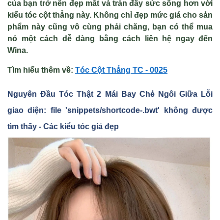
của bạn trở nên đẹp mắt và tràn đầy sức sống hơn với
kiểu tóc cột thẳng này. Không chỉ đẹp mức giá cho sản
phẩm này cũng vô cùng phải chăng, bạn có thể mua
nó một cách dễ dàng bằng cách liên hệ ngay đến
Wina.
Tìm hiểu thêm v
ề
:
Tóc C
ột Thẳng TC - 0025
Nguyên Đ
ầu Tóc Th
ật 2 Mái Bay Ch
ẻ Ngôi Gi
ữa Lỗi
giao diện: file 'snippets/shortcode-.bwt' không được
tìm thấy - Các kiểu tóc giả đẹp