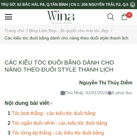
TRỤ SỞ: 92 BẮC HẢI, P.6, Q.TÂN BÌNH | CN 1: 206 NGUYỄN TRÃI, P.2, Q.5
0
Trang chủ
/
Blog Làm Đẹp - Bí quyết cho mái tóc đẹp
/
Các kiểu tóc đuôi bằng dành cho nàng theo đuổi style thanh lịch
CÁC KIỂU TÓC ĐUÔI BẰNG DÀNH CHO
NÀNG THEO ĐUỔI STYLE THANH LỊCH
Nguyễn Thị Thúy Diễm
Chủ Nhật, 01/01/2023
6 phút đọc
Nội dung bài viết
Tóc bob thẳng - các kiểu tóc đuôi bằng
Tóc ngắn đuôi vểnh - các kiểu tóc đuôi bằng
Tóc lửng ép thẳng - các kiểu tóc đuôi bằng