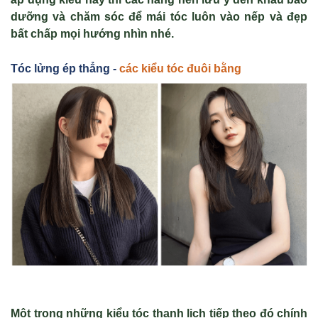
dưỡng và chăm sóc để mái tóc luôn vào nếp và đẹp
bất chấp mọi hướng nhìn nhé.
Tóc l
ửng ép th
ẳng -
các ki
ểu tóc
đuôi b
ằng
Một trong những kiểu tóc thanh lịch tiếp theo đó chính