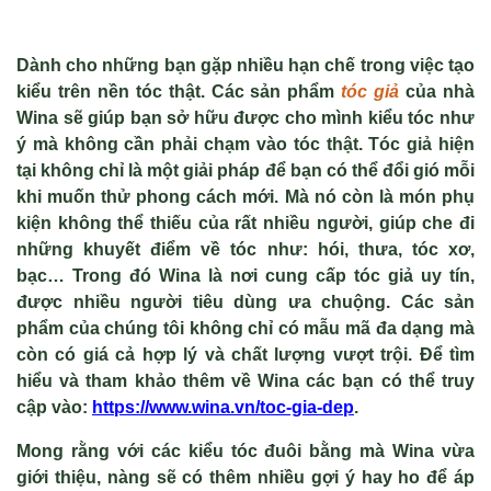
Dành cho những bạn gặp nhiều hạn chế trong việc tạo
kiểu trên nền tóc thật. Các sản phẩm
tóc giả
của nhà
Wina sẽ giúp bạn sở hữu được cho mình kiểu tóc như
ý mà không cần phải chạm vào tóc thật. Tóc giả hiện
tại không chỉ là một giải pháp để bạn có thể đổi gió mỗi
khi muốn thử phong cách mới. Mà nó còn là món phụ
kiện không thể thiếu của rất nhiều người, giúp che đi
những khuyết điểm về tóc như: hói, thưa, tóc xơ,
bạc… Trong đó Wina là nơi cung cấp tóc giả uy tín,
được nhiều người tiêu dùng ưa chuộng. Các sản
phẩm của chúng tôi không chỉ có mẫu mã đa dạng mà
còn có giá cả hợp lý và chất lượng vượt trội. Để tìm
hiểu và tham khảo thêm về Wina các bạn có thể truy
cập vào:
https://www.wina.vn/toc-gia-dep
.
Mong rằng với
các kiểu tóc đuôi bằng
mà Wina vừa
giới thiệu, nàng sẽ có thêm nhiều gợi ý hay ho để áp