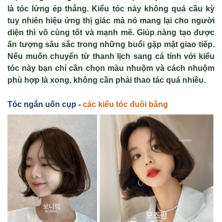
là tóc lửng ép thẳng. Kiểu tóc này không quá cầu kỳ
tuy nhiên hiệu ứng thị giác mà nó mang lại cho người
diện thì vô cùng tốt và mạnh mẽ. Giúp nàng tạo được
ấn tượng sâu sắc trong những buổi gặp mặt giao tiếp.
Nếu muốn chuyển từ thanh lịch sang cá tính với kiểu
tóc này bạn chỉ cần chọn màu nhuộm và cách nhuộm
phù hợp là xong, không cần phải thao tác quá nhiều.
Tóc ng
ắn uốn cụp -
các ki
ểu tóc
đuôi b
ằng