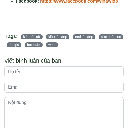
Facebook:
https://www.facebook.com/winawigs
Tags:
kiểu tóc nữ
kiểu tóc đẹp
mái tóc đẹp
sức khỏe tóc
tóc giả
tóc xoăn
wina
Viết bình luận của bạn