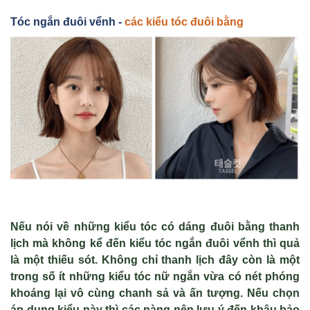
Tóc ng
ắn đuôi v
ểnh -
các ki
ểu tóc
đuôi b
ằng
Nếu nói về những kiểu tóc có dáng đuôi bằng thanh
lịch mà không kể đến kiểu tóc ngắn đuôi vểnh thì quả
là một thiếu sót. Không chỉ thanh lịch đây còn là một
trong số ít những kiểu tóc nữ ngắn vừa có nét phóng
khoáng lại vô cùng chanh sả và ấn tượng. Nếu chọn
áp dụng kiểu này thì các nàng nên lưu ý đến khâu bảo