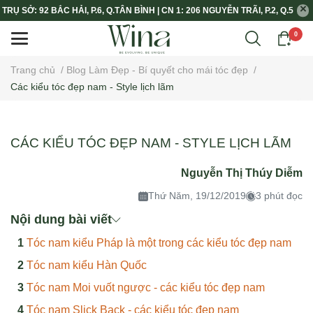
TRỤ SỞ: 92 BẮC HẢI, P.6, Q.TÂN BÌNH | CN 1: 206 NGUYỄN TRÃI, P.2, Q.5
0
Trang chủ
/
Blog Làm Đẹp - Bí quyết cho mái tóc đẹp
/
Các kiểu tóc đẹp nam - Style lịch lãm
CÁC KIỂU TÓC ĐẸP NAM - STYLE LỊCH LÃM
Nguyễn Thị Thúy Diễm
Thứ Năm, 19/12/2019
3 phút đọc
Nội dung bài viết
Tóc nam kiểu Pháp là một trong các kiểu tóc đẹp nam
Tóc nam kiểu Hàn Quốc
Tóc nam Moi vuốt ngược - các kiểu tóc đẹp nam
Tóc nam Slick Back - các kiểu tóc đẹp nam