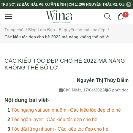
TRỤ SỞ: 92 BẮC HẢI, P.6, Q.TÂN BÌNH | CN 1: 206 NGUYỄN TRÃI, P.2, Q.5
0
Trang chủ
/
Blog Làm Đẹp - Bí quyết cho mái tóc đẹp
/
Các kiểu tóc đẹp cho hè 2022 mà nàng không thể bỏ lỡ
CÁC KIỂU TÓC ĐẸP CHO HÈ 2022 MÀ NÀNG
KHÔNG THỂ BỎ LỠ
Nguyễn Thị Thúy Diễm
Chủ Nhật, 17/04/2022
5 phút đọc
Nội dung bài viết
Tóc ngang vai uốn nhuộm - Các kiểu tóc đẹp cho hè
Tóc ngắn layer - Các kiểu tóc đẹp cho hè
Tóc dài lững nhuộm - Các kiểu tóc đẹp cho hè