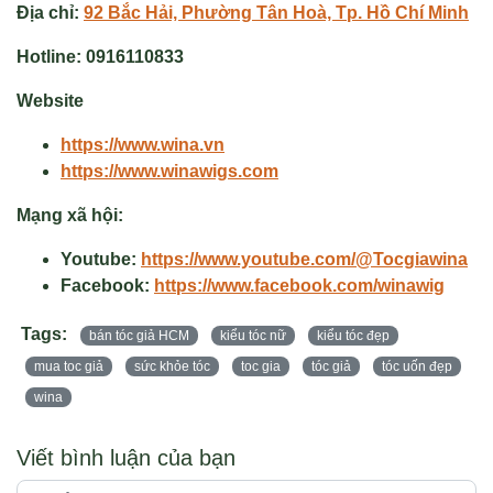
Địa chỉ:
92 Bắc Hải, Phường Tân Hoà, Tp. Hồ Chí Minh
Hotline:
0916110833
Website
https://www.wina.vn
https://www.winawigs.com
Mạng xã hội:
Youtube:
https://www.youtube.com/@Tocgiawina
Facebook:
https://www.facebook.com/winawig
Tags:
bán tóc giả HCM
kiểu tóc nữ
kiểu tóc đẹp
mua toc giả
sức khỏe tóc
toc gia
tóc giả
tóc uốn đẹp
wina
Viết bình luận của bạn