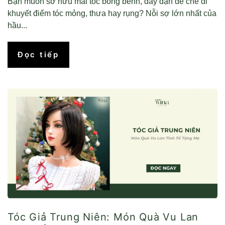
Bạn muốn sở hữu mái tóc bồng bềnh, dày dặn để che đi
khuyết điểm tóc mỏng, thưa hay rụng? Nỗi sợ lớn nhất của
hầu...
Đọc tiếp
Tóc Giả Trung Niên: Món Quà Vu Lan