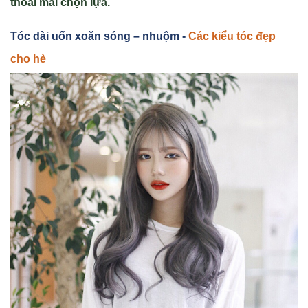
thoải mái chọn lựa.
Tóc dài uốn xoăn sóng – nhuộm -
Các kiểu tóc đẹp
cho hè