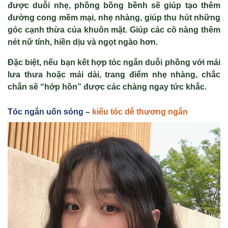
được duỗi nhẹ, phồng bồng bềnh sẽ giúp tạo thêm
đường cong mềm mại, nhẹ nhàng, giúp thu hút những
góc cạnh thừa của khuôn mặt. Giúp các cô nàng thêm
nét nữ tính, hiền dịu và ngọt ngào hơn.
Đặc biệt, nếu bạn kết hợp tóc ngắn duỗi phồng với mái
lưa thưa hoặc mái dài, trang điểm nhẹ nhàng, chắc
chắn sẽ “hớp hồn” được các chàng ngay tức khắc.
Tóc ng
ắn uốn sóng –
kiểu tóc dễ thương ngắn