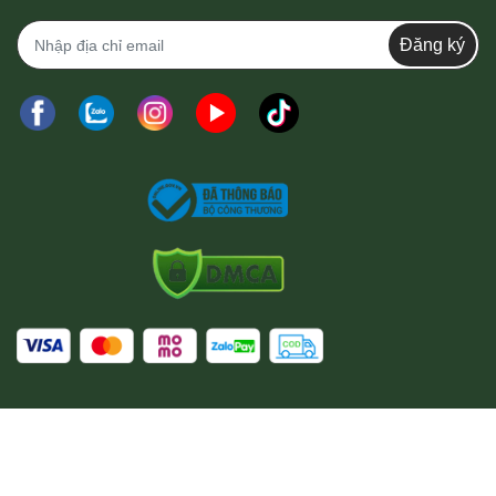
Đăng ký