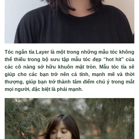
Tóc ngắn tỉa Layer là một trong những mẫu tóc không
thể thiếu trong bộ sưu tập mẫu tóc đẹp “hot hit” của
các cô nàng sở hữu khuôn mặt tròn. Mẫu tóc tỉa sẽ
giúp cho các bạn trở nên cá tính, mạnh mẽ và thời
thượng, giúp bạn trở thành tâm điểm chú ý trong mắt
mọi người, đặc biệt là phái mạnh.