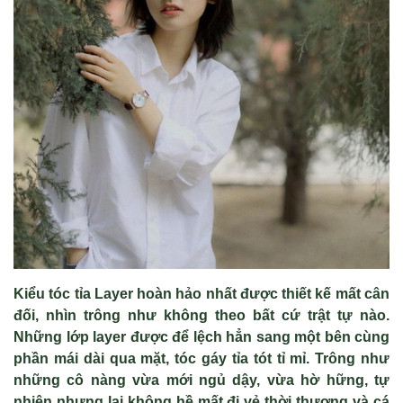
Kiểu tóc tỉa Layer hoàn hảo nhất được thiết kế mất cân
đối, nhìn trông như không theo bất cứ trật tự nào.
Những lớp layer được để lệch hẳn sang một bên cùng
phần mái dài qua mặt, tóc gáy tỉa tót tỉ mỉ. Trông như
những cô nàng vừa mới ngủ dậy, vừa hờ hững, tự
nhiên nhưng lại không hề mất đi vẻ thời thượng và cá