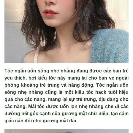
Tóc ngắn uốn sóng nhẹ nhàng đang được các bạn trẻ
yêu thích, bởi kiểu tóc này mang lại cho bạn vẻ ngoài
phóng khoáng trẻ trung và năng động. Tóc ngắn uốn
sóng nhẹ nhàng cũng là một kiểu tóc hack tuổi hiệu
quả cho các nàng, mang lại sự trẻ trung, dịu dàng cho
các nàng. Mái tóc được uốn lọn nhẹ nhàng che đi các
đường nét góc cạnh của gương mặt chữ điền, tạo cảm
giác cân đối cho gương mặt dài.