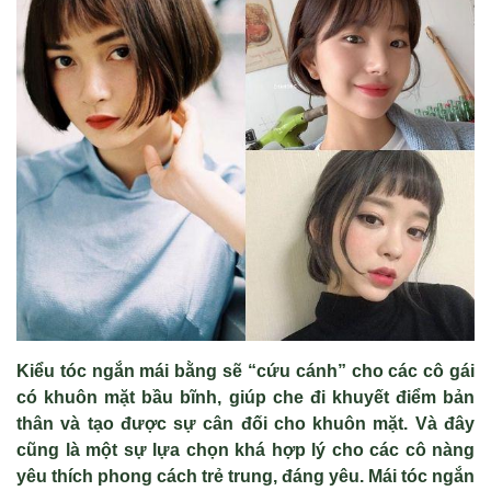
Kiểu tóc ngắn mái bằng sẽ “cứu cánh” cho các cô gái
có khuôn mặt bầu bĩnh, giúp che đi khuyết điểm bản
thân và tạo được sự cân đối cho khuôn mặt. Và đây
cũng là một sự lựa chọn khá hợp lý cho các cô nàng
yêu thích phong cách trẻ trung, đáng yêu. Mái tóc ngắn