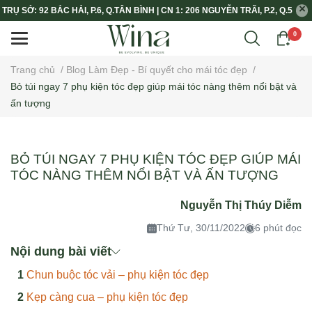
TRỤ SỞ: 92 BẮC HẢI, P.6, Q.TÂN BÌNH | CN 1: 206 NGUYỄN TRÃI, P.2, Q.5
0
Trang chủ
/
Blog Làm Đẹp - Bí quyết cho mái tóc đẹp
/
Bỏ túi ngay 7 phụ kiện tóc đẹp giúp mái tóc nàng thêm nổi bật và
ấn tượng
BỎ TÚI NGAY 7 PHỤ KIỆN TÓC ĐẸP GIÚP MÁI
TÓC NÀNG THÊM NỔI BẬT VÀ ẤN TƯỢNG
Nguyễn Thị Thúy Diễm
Thứ Tư, 30/11/2022
6 phút đọc
Nội dung bài viết
Chun buộc tóc vải – phụ kiện tóc đẹp
Kẹp càng cua – phụ kiện tóc đẹp