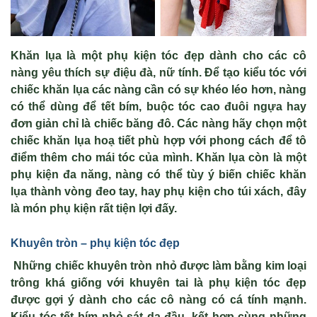
Khăn lụa là một phụ kiện tóc đẹp dành cho các cô
nàng yêu thích sự điệu đà, nữ tính. Để tạo kiểu tóc với
chiếc khăn lụa các nàng cần có sự khéo léo hơn, nàng
có thể dùng để tết bím, buộc tóc cao đuôi ngựa hay
đơn giản chỉ là chiếc băng đô. Các nàng hãy chọn một
chiếc khăn lụa hoạ tiết phù hợp với phong cách để tô
điểm thêm cho mái tóc của mình. Khăn lụa còn là một
phụ kiện đa năng, nàng có thể tùy ý biến chiếc khăn
lụa thành vòng đeo tay, hay phụ kiện cho túi xách, đây
là món phụ kiện rất tiện lợi đấy.
Khuyên tròn – phụ kiện tóc đẹp
Những chiếc khuyên tròn nhỏ được làm bằng kim loại
trông khá giống với khuyên tai là phụ kiện tóc đẹp
được gợi ý dành cho các cô nàng có cá tính mạnh.
Kiểu tóc tết bím nhỏ sát da đầu, kết hợp cùng những