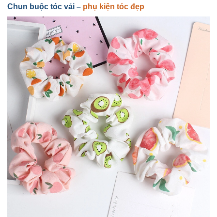
Chun buộc tóc vải –
phụ kiện tóc đẹp