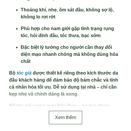
Thoáng khí, nhẹ, ôm sát đầu, không sợ lộ,
không lo rơi rớt
Phù hợp cho nam giới gặp tình trạng rụng
tóc, hói đỉnh đầu, tóc thưa, bạc sớm
Đặc biệt lý tưởng cho người cần thay đổi
diện mạo nhanh chóng mà không dùng hóa
chất
Bộ
tóc giả
được thiết kế riêng theo kích thước da
đầu khách hàng để đảm bảo độ bám chắc và tính
cá nhân hóa tối ưu. Dễ sử dụng tại nhà – chỉ cần
kẹp nhẹ và chỉnh dáng là xong.
Bộ tóc giả nam Layer Nâu Đen – sự lựa chọn
thông minh để lấy lại phong độ và tự tin.
Xem thêm