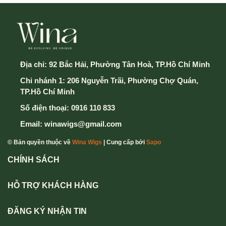
5. Điền thông tin và chọn hình thức thành toán & vận
chuyển
Địa chỉ:
92 Bắc Hải, Phường Tân Hoà, TP.Hồ Chí Minh
Chi nhánh 1: 206 Nguyễn Trãi, Phường Chợ Quán,
6. Cuối cùng chọn nút Xác Nhận Gửi Đơn hàng để
TP.Hồ Chí Minh
hoàn thành
Số điện thoại:
0916 110 833
Mọi thông tin chi tiết thắc mắc xin vui lòng liên hệ
Email:
winawigs@gmail.com
hotline
0916 110 833 - 0357 833 699
.
© Bản quyền thuộc về
Wina Wigs
| Cung cấp bởi
Sapo
CHÍNH SÁCH
HỖ TRỢ KHÁCH HÀNG
ĐĂNG KÝ NHẬN TIN