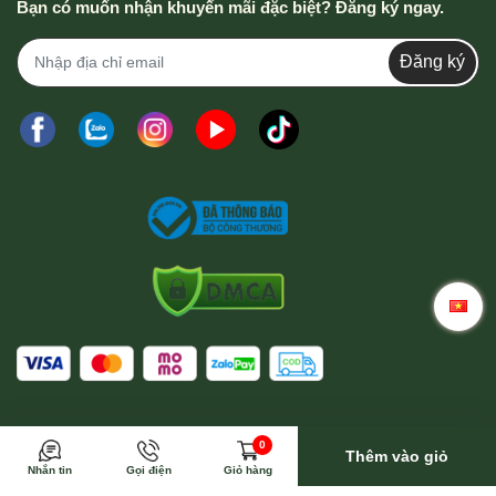
Bạn có muốn nhận khuyến mãi đặc biệt? Đăng ký ngay.
Đăng ký
Trong trường hợp này Wina sẽ toàn bộ trả phí vận
0
chuyển
Thêm vào giỏ
Nhắn tin
Gọi điện
Giỏ hàng