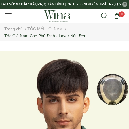
TRỤ SỞ: 92 BẮC HẢI, P.6, Q.TÂN BÌNH | CN 1: 206 NGUYỄN TRÃI, P.2, Q.5
0
Trang chủ
/
TÓC MÁI HÓI NAM
/
Tóc Giả Nam Che Phủ Đỉnh - Layer Nâu Đen