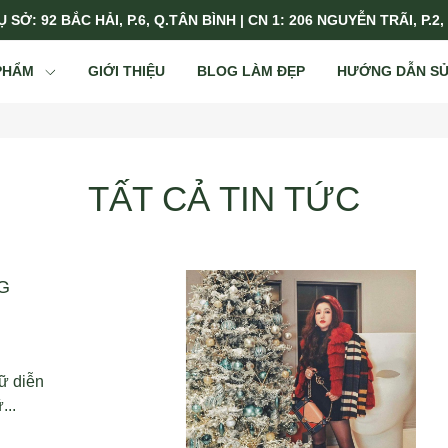
 SỞ: 92 BẮC HẢI, P.6, Q.TÂN BÌNH | CN 1: 206 NGUYỄN TRÃI, P.2,
PHẨM
GIỚI THIỆU
BLOG LÀM ĐẸP
HƯỚNG DẪN S
TẤT CẢ TIN TỨC
G
ữ diễn
...