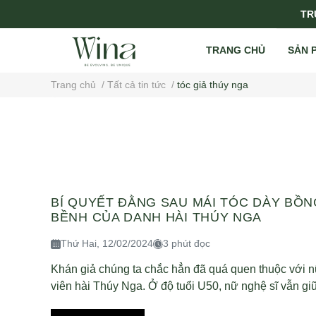
TRỤ
TRANG CHỦ
SẢN 
Trang chủ
/
Tất cả tin tức
/
tóc giả thúy nga
BÍ QUYẾT ĐẰNG SAU MÁI TÓC DÀY BỒN
BỀNH CỦA DANH HÀI THÚY NGA
Thứ Hai, 12/02/2024
3 phút đọc
Khán giả chúng ta chắc hẳn đã quá quen thuộc với n
viên hài Thúy Nga. Ở độ tuổi U50, nữ nghệ sĩ vẫn giữ