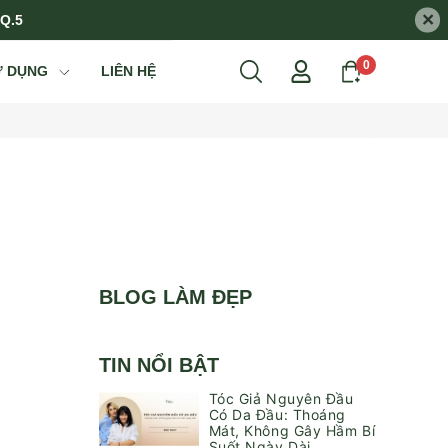
×
 Q.5
0
Ử DỤNG
LIÊN HỆ
BLOG LÀM ĐẸP
TIN NỔI BẬT
Tóc Giả Nguyên Đầu
Có Da Đầu: Thoáng
Mát, Không Gây Hầm Bí
Suốt Ngày Dài