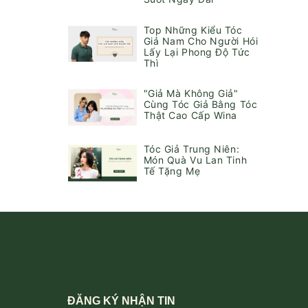
Top Những Kiểu Tóc
Giả Nam Cho Người Hói
Lấy Lại Phong Độ Tức
Thì
"Giả Mà Không Giả"
Cùng Tóc Giả Bằng Tóc
Thật Cao Cấp Wina
Tóc Giả Trung Niên:
Món Quà Vu Lan Tinh
Tế Tặng Mẹ
ĐĂNG KÝ NHẬN TIN