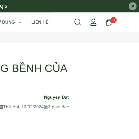
×
 Q.5
0
Ử DỤNG
LIÊN HỆ
NG BỀNH CỦA
Nguyen Dat
Thứ Hai, 12/02/2024
3 phút đọc