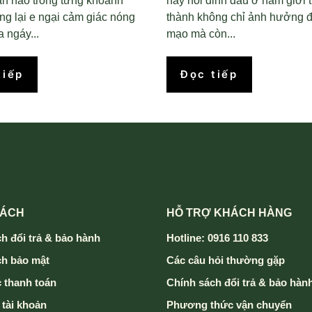
àn hảo trong từng khoảnh
hay hói đỉnh đầu ở nam giới 
g lại e ngại cảm giác nóng
thành không chỉ ảnh hưởng đ
 ngáy...
mạo mà còn...
tiếp
Đọc tiếp
SÁCH
HỖ TRỢ KHÁCH HÀNG
h đổi trả & bảo hành
Hotline: 0916 110 833
ch bảo mật
Các câu hỏi thường gặp
 thanh toán
Chính sách đổi trả & bảo hàn
 tài khoản
Phương thức vận chuyển