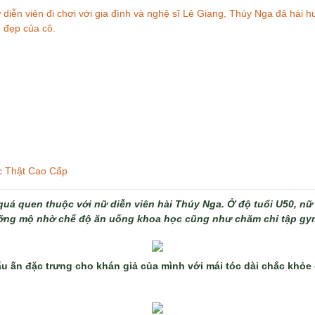
 diễn viên đi chơi với gia đình và nghệ sĩ Lê Giang, Thúy Nga đã hài 
m đẹp của cô.
c Thật Cao Cấp
uá quen thuộc với nữ diễn viên hài Thúy Nga. Ở độ tuổi U50, nữ
ưỡng mộ nhờ chế độ ăn uống khoa học cũng như chăm chỉ tập gy
ấu ấn đặc trưng cho khán giả của mình với mái tóc dài chắc khỏ