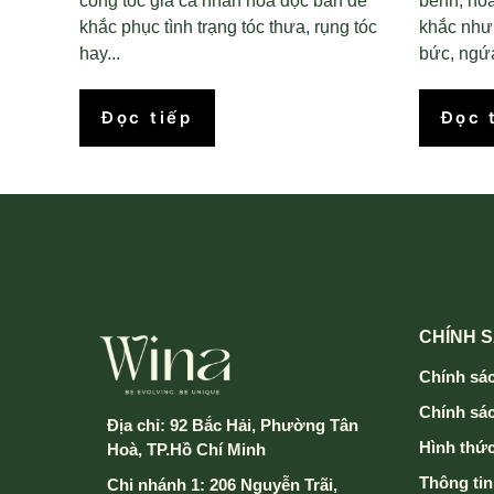
công tóc giả cá nhân hóa độc bản để
bềnh, ho
khắc phục tình trạng tóc thưa, rụng tóc
khắc nhưn
hay...
bức, ngứa
Đọc tiếp
Đọc 
CHÍNH 
Chính sác
Chính sá
Địa chỉ:
92 Bắc Hải, Phường Tân
Hình thức
Hoà, TP.Hồ Chí Minh
Thông tin
Chi nhánh 1: 206 Nguyễn Trãi,