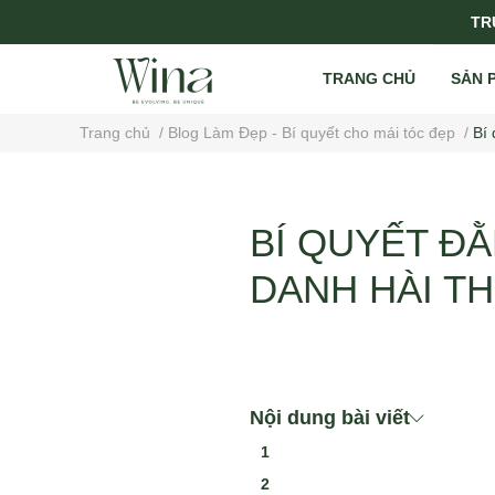
TRỤ
TRANG CHỦ
SẢN 
Trang chủ
/
Blog Làm Đẹp - Bí quyết cho mái tóc đẹp
/
Bí
BÍ QUYẾT Đ
DANH HÀI T
Nội dung bài viết