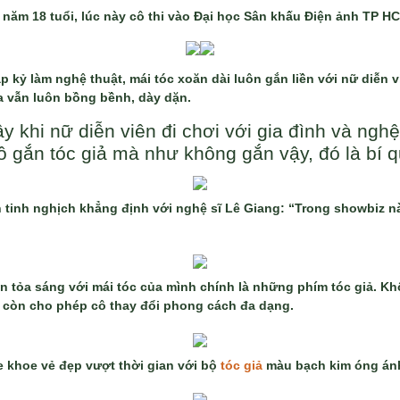
năm 18 tuổi, lúc này cô thi vào Đại học Sân khấu Điện ảnh TP H
ập kỷ làm nghệ thuật, mái tóc xoăn dài luôn gắn liền với nữ diễn 
a vẫn luôn bồng bềnh, dày dặn.
y khi nữ diễn viên đi chơi với gia đình và ngh
ô gắn tóc giả mà như không gắn vậy, đó là bí 
 tinh nghịch khẳng định với nghệ sĩ Lê Giang: “Trong showbiz nà
ên tỏa sáng với mái tóc của mình chính là những phím tóc giả. Kh
 còn cho phép cô thay đổi phong cách đa dạng.
 khoe vẻ đẹp vượt thời gian với bộ
tóc giả
màu bạch kim óng án