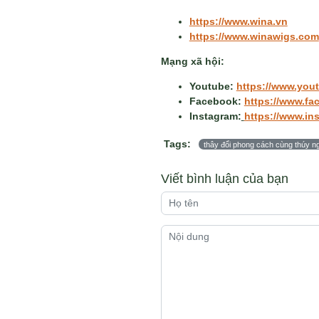
https://www.wina.vn
https://www.winawigs.com
Mạng xã hội:
Youtube:
https://www.you
Facebook:
https://www.f
Instagram:
https://www.in
Tags:
thây đổi phong cách cùng thúy n
Viết bình luận của bạn