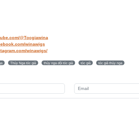
tube.com/@Tocgiawina
acebook.com/winawigs
stagram.com/winawigs/
ga
Thúy Nga tóc giả
thúy nga đội tóc giả
tóc giả
tóc giả thúy nga