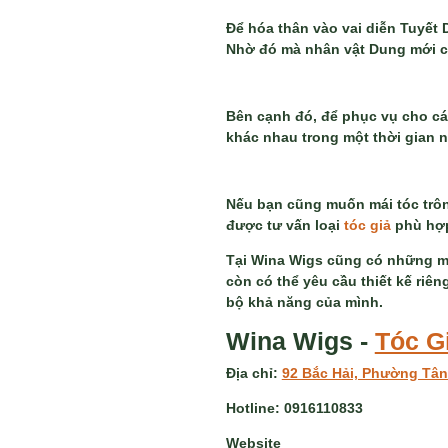
Để hóa thân vào vai diễn Tuyết D
Nhờ đó mà nhân vật Dung mới c
Bên cạnh đó, để phục vụ cho cá
khác nhau trong một thời gian n
Nếu bạn cũng muốn mái tóc trôn
được tư vấn loại
tóc giả
phù hợ
Tại Wina Wigs cũng có những mẫ
còn có thể yêu cầu thiết kế ri
bộ khả năng của mình.
Wina Wigs -
Tóc G
Địa chỉ:
92 Bắc Hải, Phường Tân
Hotline:
0916110833
Website