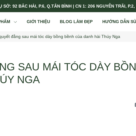
 SỞ: 92 BẮC HẢI, P.6, Q.TÂN BÌNH | CN 1: 206 NGUYỄN TRÃI, P.2,
PHẨM
GIỚI THIỆU
BLOG LÀM ĐẸP
HƯỚNG DẪN S
 quyết đằng sau mái tóc dày bồng bềnh của danh hài Thúy Nga
ẰNG SAU MÁI TÓC DÀY BỒ
HÚY NGA