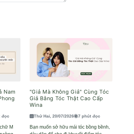
iả Nam
"Giả Mà Không Giả" Cùng Tóc
 Phong
Giả Bằng Tóc Thật Cao Cấp
Wina
t đọc
Thứ Hai, 20/07/2026
7 phút đọc
n chữ M
Bạn muốn sở hữu mái tóc bồng bềnh,