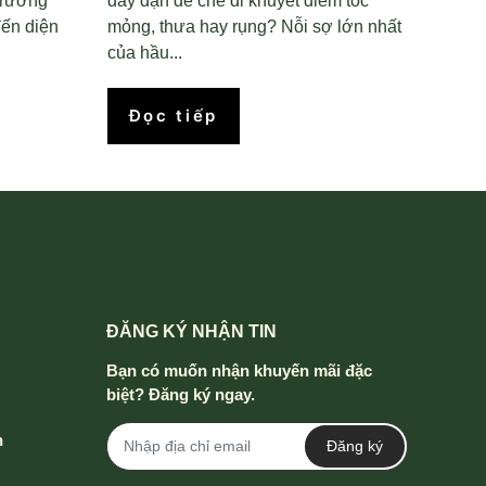
trưởng
dày dặn để che đi khuyết điểm tóc
ến diện
mỏng, thưa hay rụng? Nỗi sợ lớn nhất
của hầu...
Đọc tiếp
ĐĂNG KÝ NHẬN TIN
Bạn có muốn nhận khuyến mãi đặc
biệt? Đăng ký ngay.
h
Đăng ký