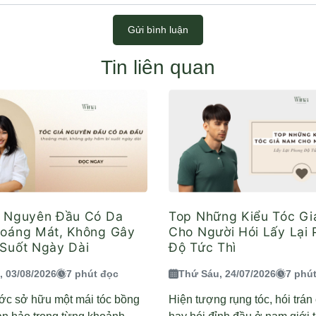
Gửi bình luận
Tin liên quan
ả Nguyên Đầu Có Da
Top Những Kiểu Tóc G
hoáng Mát, Không Gây
Cho Người Hói Lấy Lại
Suốt Ngày Dài
Độ Tức Thì
, 03/08/2026
7 phút đọc
Thứ Sáu, 24/07/2026
7 phú
ớc sở hữu một mái tóc bồng
Hiện tượng rụng tóc, hói trá