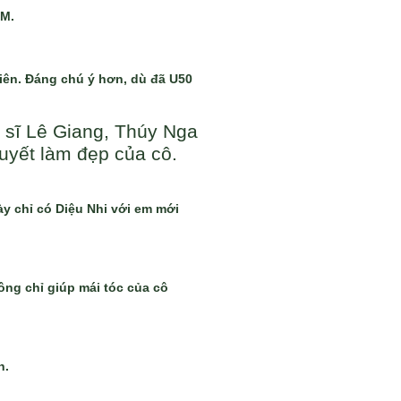
CM.
viên. Đáng chú ý hơn, dù đã U50
ệ sĩ Lê Giang, Thúy Nga
quyết làm đẹp của cô.
y chỉ có Diệu Nhi với em mới
ông chỉ giúp mái tóc của cô
h.