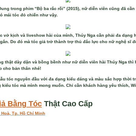
ung trong phim “Bộ ba rắc rối” (2015), nữ diễn viên cũng đã cần 
ó mái tóc đỏ chiến như vậy.
c vở kịch và liveshow hài của mình, Thúy Nga cần phải đa dạng 
gắn. Do đó mà tóc giả trở thành trợ thủ đắc lực cho nữ nghệ sĩ 
g thật dày dặn và bồng bềnh như nữ diễn viên hài Thúy Nga thì h
p cho bản thân nhé!
u tóc nguyên đầu với đa dạng kiểu dáng và màu sắc hợp thời t
êng kiểu tóc mà mình mong muốn. Chỉ cần khách hàng yêu thích, 
iả
Bằng Tóc
Thật Cao Cấp
 Hoà, Tp. Hồ Chí Minh