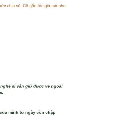
hước chia sẻ: Cô gắn tóc giả mà như
 nghệ sĩ vẫn giữ được vẻ ngoài
m.
e của mình từ ngày còn chập