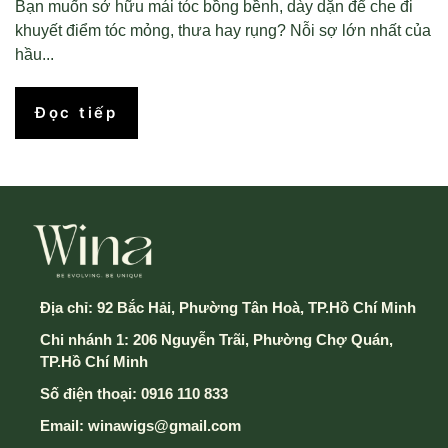
Bạn muốn sở hữu mái tóc bồng bềnh, dày dặn để che đi
khuyết điểm tóc mỏng, thưa hay rụng? Nỗi sợ lớn nhất của
hầu...
Đọc tiếp
Địa chỉ:
92 Bắc Hải, Phường Tân Hoà, TP.Hồ Chí Minh
Chi nhánh 1: 206 Nguyễn Trãi, Phường Chợ Quán,
TP.Hồ Chí Minh
Số điện thoại:
0916 110 833
Email:
winawigs@gmail.com