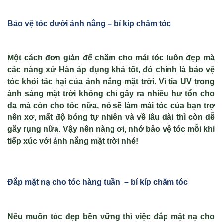
Bảo vệ tóc dư
ới ánh n
ắng – bí kíp chăm tóc
Một cách đơn giản để chăm cho mái tóc luôn đẹp mà
các nàng xứ Hàn áp dụng khá tốt, đó chính là bảo vệ
tóc khỏi tác hại của ánh nắng mặt trời. Vì tia UV trong
ánh sáng mặt trời không chỉ gây ra nhiều hư tổn cho
da mà còn cho tóc nữa, nó sẽ làm mái tóc của bạn trợ
nên xơ, mất độ bóng tự nhiên và về lâu dài thì còn dễ
gãy rụng nữa. Vậy nên nàng ơi, nhớ bảo vệ tóc mỗi khi
tiếp xúc với ánh nắng mặt trời nhé!
Đ
ắp mặt nạ cho
tóc hàng tu
ần – bí kíp chăm tóc
Nếu muốn tóc đẹp bền vững thì việc đắp mặt nạ cho