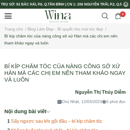
TRỤ SỞ: 92 BẮC HẢI, P.6, Q.TÂN BÌNH | CN 1: 206 NGUYỄN TRÃI, P.2, Q.5
0
Trang chủ
/
Blog Làm Đẹp - Bí quyết cho mái tóc đẹp
/
Bí kíp chăm tóc của nàng công sở xứ Hàn mà các chị em nên
tham khảo ngay và luôn
BÍ KÍP CHĂM TÓC CỦA NÀNG CÔNG SỞ XỨ
HÀN MÀ CÁC CHỊ EM NÊN THAM KHẢO NGAY
VÀ LUÔN
Nguyễn Thị Thúy Diễm
Chủ Nhật, 12/03/2023
5 phút đọc
Nội dung bài viết
Sấy ngược sau khi gội đầu – bí kíp chăm tóc