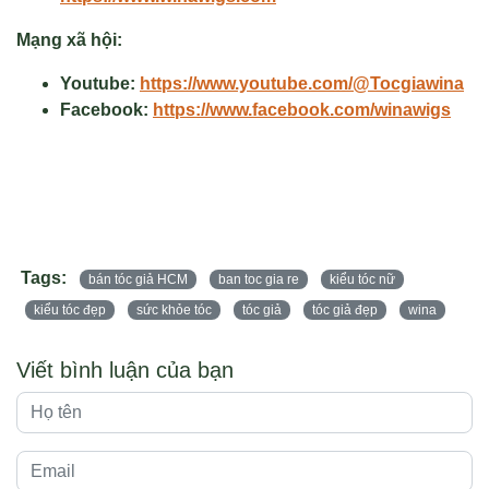
Mạng xã hội:
Youtube:
https://www.youtube.com/@Tocgiawina
Facebook:
https://www.facebook.com/winawigs
Tags:
bán tóc giả HCM
ban toc gia re
kiểu tóc nữ
kiểu tóc đẹp
sức khỏe tóc
tóc giả
tóc giả đẹp
wina
Viết bình luận của bạn