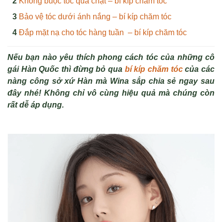
Không buộc tóc quá chặt – bí kíp chăm tóc
Bảo vệ tóc dưới ánh nắng – bí kíp chăm tóc
Đắp mặt nạ cho tóc hàng tuần – bí kíp chăm tóc
Nếu bạn nào yêu thích phong cách tóc của những cô
gái Hàn Quốc thì đừng bỏ qua
bí kíp chăm tóc
của các
nàng công sở xứ Hàn mà Wina sắp chia sẻ ngay sau
đây nhé! Không chỉ vô cùng hiệu quả mà chúng còn
rất dễ áp dụng.