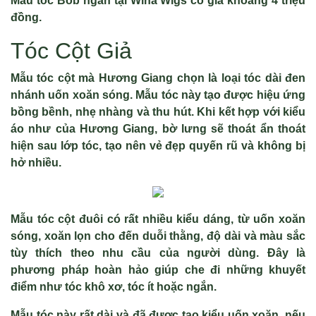
Mẫu tóc Bob ngắn tại Wina Wigs có giá khoảng 4 triệu
đồng.
Tóc Cột Giả
Mẫu tóc cột mà Hương Giang chọn là loại tóc dài đen
nhánh uốn xoăn sóng. Mẫu tóc này tạo được hiệu ứng
bồng bềnh, nhẹ nhàng và thu hút. Khi kết hợp với kiểu
áo như của Hương Giang, bờ lưng sẽ thoát ẩn thoát
hiện sau lớp tóc, tạo nên vẻ đẹp quyến rũ và không bị
hở nhiều.
Mẫu tóc cột đuôi có rất nhiều kiểu dáng, từ uốn xoăn
sóng, xoăn lọn cho đến duỗi thằng, độ dài và màu sắc
tùy thích theo nhu cầu của người dùng. Đây là
phương pháp hoàn hảo giúp che đi những khuyết
điểm như tóc khô xơ, tóc ít hoặc ngắn.
Mẫu tóc này rất dài và đã được tạo kiểu uốn xoăn, nếu