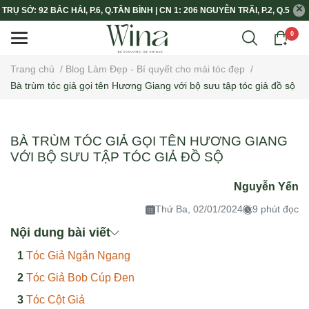
TRỤ SỞ: 92 BẮC HẢI, P.6, Q.TÂN BÌNH | CN 1: 206 NGUYỄN TRÃI, P.2, Q.5
0
Trang chủ
/
Blog Làm Đẹp - Bí quyết cho mái tóc đẹp
/
Bà trùm tóc giả gọi tên Hương Giang với bộ sưu tập tóc giả đồ sộ
BÀ TRÙM TÓC GIẢ GỌI TÊN HƯƠNG GIANG
VỚI BỘ SƯU TẬP TÓC GIẢ ĐỒ SỘ
Nguyễn Yến
Thứ Ba, 02/01/2024
9 phút đọc
Nội dung bài viết
Tóc Giả Ngắn Ngang
Tóc Giả Bob Cúp Đen
Tóc Cột Giả