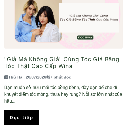
"Giả Mà Không Giả" Cùng Tóc Giả Bằng
Tóc Thật Cao Cấp Wina
Thứ Hai, 20/07/2026
7 phút đọc
Bạn muốn sở hữu mái tóc bồng bềnh, dày dặn để che đi
khuyết điểm tóc mỏng, thưa hay rụng? Nỗi sợ lớn nhất của
hầu...
Đọc tiếp