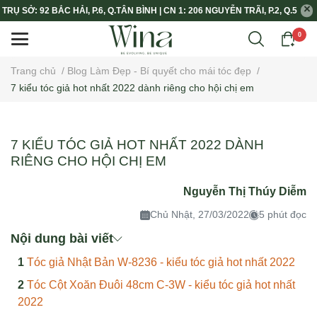
TRỤ SỞ: 92 BẮC HẢI, P.6, Q.TÂN BÌNH | CN 1: 206 NGUYỄN TRÃI, P.2, Q.5
0
Trang chủ
/
Blog Làm Đẹp - Bí quyết cho mái tóc đẹp
/
7 kiểu tóc giả hot nhất 2022 dành riêng cho hội chị em
7 KIỂU TÓC GIẢ HOT NHẤT 2022 DÀNH
RIÊNG CHO HỘI CHỊ EM
Nguyễn Thị Thúy Diễm
Chủ Nhật, 27/03/2022
5 phút đọc
Nội dung bài viết
Tóc giả Nhật Bản W-8236 - kiểu tóc giả hot nhất 2022
Tóc Cột Xoăn Đuôi 48cm C-3W - kiểu tóc giả hot nhất
2022