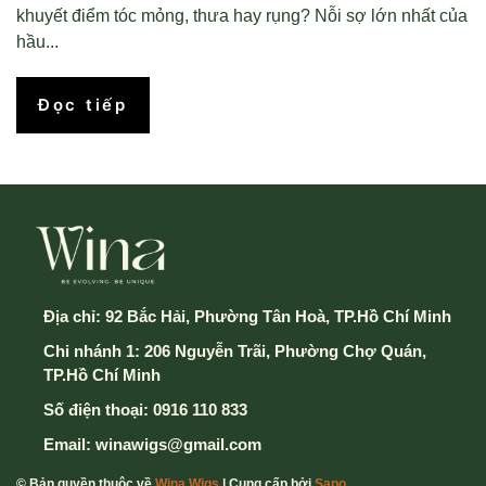
khuyết điểm tóc mỏng, thưa hay rụng? Nỗi sợ lớn nhất của
hầu...
Đọc tiếp
Địa chỉ:
92 Bắc Hải, Phường Tân Hoà, TP.Hồ Chí Minh
Chi nhánh 1: 206 Nguyễn Trãi, Phường Chợ Quán,
TP.Hồ Chí Minh
Số điện thoại:
0916 110 833
Email:
winawigs@gmail.com
© Bản quyền thuộc về
Wina Wigs
| Cung cấp bởi
Sapo