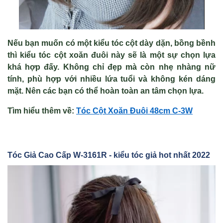
Nếu bạn muốn có một kiểu tóc cột dày dặn, bồng bềnh
thì kiểu tóc cột xoăn đuôi này sẽ là một sự chọn lựa
khá hợp đấy. Không chỉ đẹp mà còn nhẹ nhàng nữ
tính, phù hợp với nhiều lứa tuổi và không kén dáng
mặt. Nên các bạn có thể hoàn toàn an tâm chọn lựa.
Tìm hiểu thêm về:
Tóc C
ột Xoăn Đu
ôi 48cm C-3W
Tóc Gi
ả Cao Cấp W-3161R
- kiểu tóc giả hot nhất 2022