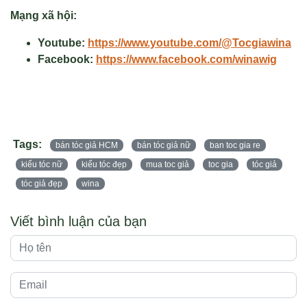
Mạng xã hội:
Youtube:
https://www.youtube.com/@Tocgiawina
Facebook:
https://www.facebook.com/winawig
Tags:
bán tóc giả HCM
bán tóc giả nữ
ban toc gia re
kiểu tóc nữ
kiểu tóc đẹp
mua toc giả
toc gia
tóc giả
tóc giả đẹp
wina
Viết bình luận của bạn