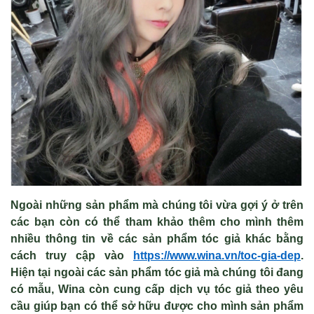
Ngoài những sản phẩm mà chúng tôi vừa gợi ý ở trên
các bạn còn có thể tham khảo thêm cho mình thêm
nhiều thông tin về các sản phẩm tóc giả khác bằng
cách truy cập vào
https://www.wina.vn/toc-gia-dep
.
Hiện tại ngoài các sản phẩm tóc giả mà chúng tôi đang
có mẫu, Wina còn cung cấp dịch vụ tóc giả theo yêu
cầu giúp bạn có thể sở hữu được cho mình sản phẩm