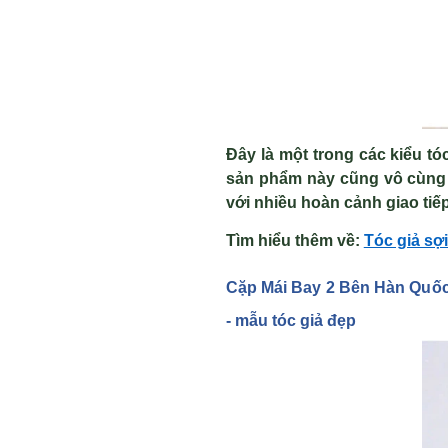
Đây là một trong các kiểu t
sản phẩm này cũng vô cùng 
với nhiều hoàn cảnh giao tiế
Tìm hi
ể
u thêm v
ề
:
Tóc giả sợi
C
ặp Mái Bay 2 Bên Hàn Qu
ố
-
m
ẫu tóc gi
ả đẹp