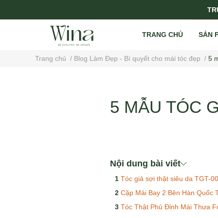
TRỤ
TRANG CHỦ
SẢN 
Trang chủ
/
Blog Làm Đẹp - Bí quyết cho mái tóc đẹp
/
5 m
5 MẪU TÓC G
Nội dung bài viết
Tóc giả sợi thật siêu da TGT-0
Cặp Mái Bay 2 Bên Hàn Quốc Tóc
Tóc Thật Phủ Đỉnh Mái Thưa 