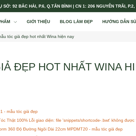
 SỞ: 92 BẮC HẢI, P.6, Q.TÂN BÌNH | CN 1: 206 NGUYỄN TRÃI, P.2,
PHẨM
GIỚI THIỆU
BLOG LÀM ĐẸP
HƯỚNG DẪN S
ẫu tóc giả đẹp hot nhất Wina hiện nay
IẢ ĐẸP HOT NHẤT WINA H
01 - mẫu tóc giả đẹp
 Thật 100% Lỗi giao diện: file 'snippets/shortcode-.bwt' không được
Form 360 Độ Đường Ngôi Dài 22cm MPDMT20 - mẫu tóc giả đẹp