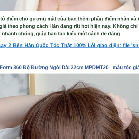
 tô điểm cho gương mặt của bạn thêm phần điểm nhấn và 
giả theo phong cách Hàn đang rất hot hiện nay. Không chỉ
à nhanh chóng, giúp bạn tạo kiểu một cách dễ dàng.
ay 2 Bên Hàn Quốc Tóc Thật 100% Lỗi giao diện: file 'sn
 Form 360 Đ
ộ Đường Ngôi Dài 22cm MPDMT20 -
m
ẫu tóc gi