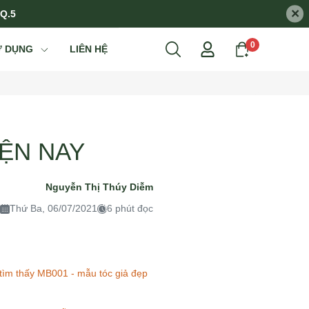
×
 Q.5
0
Ử DỤNG
LIÊN HỆ
IỆN NAY
Nguyễn Thị Thúy Diễm
Thứ Ba, 06/07/2021
6 phút đọc
 tìm thấy MB001 - mẫu tóc giả đẹp