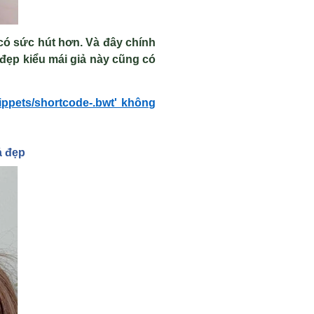
có sức hút hơn. Và đây chính
 đẹp kiểu mái giả này cũng có
ippets/shortcode-.bwt' không
ả đẹp