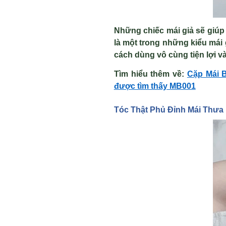
Những chiếc mái giả sẽ giúp
là một trong những kiểu mái 
cách dùng vô cùng tiện lợi v
Tìm hi
ể
u thêm v
ề
:
Cặp Mái B
được tìm thấy MB001
Tóc Th
ật Phủ Đỉnh Mái Thưa