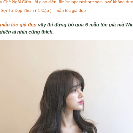
Chẻ Ngôi Giữa Lỗi giao diện: file 'snippets/shortcode-.bwt' không đượ
ợi Tơ Đẹp 25cm ( 1 Cặp ) - mẫu tóc giả đẹp
m
ẫu t
óc gi
ả đẹp
vậy thì đừng bỏ qua 6 mẫu tóc giả mà Win
hiến ai nhìn cũng thích.