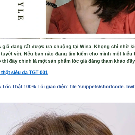
óc giả đang rất được ưa chuộng tại Wina. Khọng chỉ nhờ k
tuyệt vời. Nếu bạn nào đang tìm kiếm cho mình một kiểu 
p thì đây chính là một sản phẩm tóc giả đáng tham khảo đấy
 thật siêu da TGT-001
c Tóc Th
ật 100% Lỗi giao diện: file 'snippets/shortcode-.b