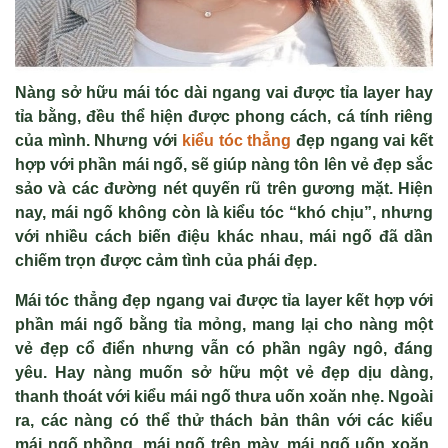
Nàng sở hữu mái tóc dài ngang vai được tỉa layer hay
tỉa bằng, đều thể hiện được phong cách, cá tính riêng
của mình. Nhưng với
kiểu tóc thẳng
đẹp ngang vai kết
hợp với phần mái ngố, sẽ giúp nàng tôn lên vẻ đẹp sắc
sảo và các đường nét quyến rũ trên gương mặt. Hiện
nay, mái ngố không còn là kiểu tóc “khó chịu”, nhưng
với nhiều cách biến điệu khác nhau, mái ngố đã dần
chiếm trọn được cảm tình của phái đẹp.
Mái tóc thẳng đẹp ngang vai được tỉa layer kết hợp với
phần mái ngố bằng tỉa mỏng, mang lại cho nàng một
vẻ đẹp cổ điển nhưng vẫn có phần ngây ngô, đáng
yêu. Hay nàng muốn sở hữu một vẻ đẹp dịu dàng,
thanh thoát với kiểu mái ngố thưa uốn xoăn nhẹ. Ngoài
ra, các nàng có thể thử thách bản thân với các kiểu
mái ngố phồng, mái ngố trên mày, mái ngố uốn xoăn,