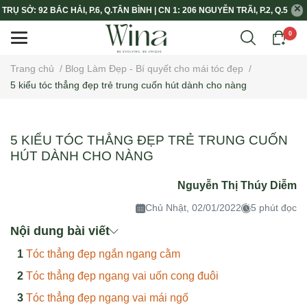
TRỤ SỞ: 92 BẮC HẢI, P.6, Q.TÂN BÌNH | CN 1: 206 NGUYỄN TRÃI, P.2, Q.5
0
Trang chủ
/
Blog Làm Đẹp - Bí quyết cho mái tóc đẹp
/
5 kiểu tóc thẳng đẹp trẻ trung cuốn hút dành cho nàng
5 KIỂU TÓC THẲNG ĐẸP TRẺ TRUNG CUỐN
HÚT DÀNH CHO NÀNG
Nguyễn Thị Thúy Diễm
Chủ Nhật, 02/01/2022
5 phút đọc
Nội dung bài viết
Tóc thẳng đẹp ngắn ngang cằm
Tóc thẳng đẹp ngang vai uốn cong đuôi
Tóc thẳng đẹp ngang vai mái ngố