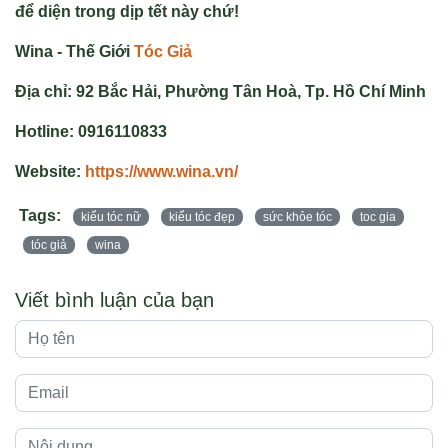
để diện trong dịp tết này chứ!
Wina - Thế Giới
Tóc Giả
Địa chỉ: 92 Bắc Hải, Phường Tân Hoà, Tp. Hồ Chí Minh
Hotline: 0916110833
Website:
https://www.wina.vn/
Tags:
kiểu tóc nữ
kiểu tóc đẹp
sức khỏe tóc
toc gia
tóc giả
wina
Viết bình luận của bạn