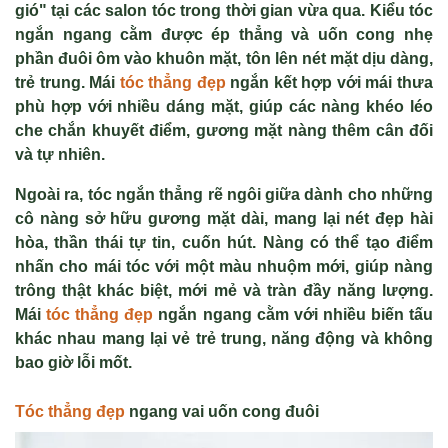
gió" tại các salon tóc trong thời gian vừa qua. Kiểu tóc
ngắn ngang cằm được ép thẳng và uốn cong nhẹ
phần đuôi ôm vào khuôn mặt, tôn lên nét mặt dịu dàng,
trẻ trung. Mái
tóc thẳng đẹp
ngắn kết hợp với mái thưa
phù hợp với nhiều dáng mặt, giúp các nàng khéo léo
che chắn khuyết điểm, gương mặt nàng thêm cân đối
và tự nhiên.
Ngoài ra, tóc ngắn thẳng rẽ ngôi giữa dành cho những
cô nàng sở hữu gương mặt dài, mang lại nét đẹp hài
hòa, thần thái tự tin, cuốn hút. Nàng có thể tạo điểm
nhấn cho mái tóc với một màu nhuộm mới, giúp nàng
trông thật khác biệt, mới mẻ và tràn đầy năng lượng.
Mái
tóc thẳng đẹp
ngắn ngang cằm với nhiều biến tấu
khác nhau mang lại vẻ trẻ trung, năng động và không
bao giờ lỗi mốt.
Tóc thẳng đẹp
ngang vai uốn cong đuôi