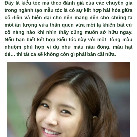
Đ
ây là ki
ểu t
óc mà theo đánh giá c
ủa c
ác chuyên gia
trong ngành t
ạo mẫu t
óc là có s
ự kết hợp h
ài hòa gi
ữa
cổ điển v
à hi
ện đại cho n
ên mang đ
ến cho ch
úng ta
môt
ấn tượng vừa th
ân quen v
ừa mới lạ khiến bất cứ
c
ô nàng nào khi nhìn th
ấy cũng muốn sở hữu ngay.
Nếu bạn biết kết hợp kiểu t
óc này v
ới một
tông màu
nhu
ộm ph
ù h
ợp
ví dụ như
m
àu nâu đông, màu h
ạt
dẻ… th
ì t
ất cả sẽ kh
ông còn gì ph
ải b
àn cãi n
ữa.