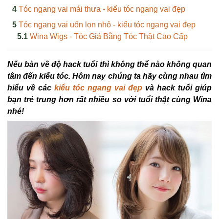
Tóc ngang vai mái thưa - kiểu tóc ngang vai đẹp
Tóc ngang vai uốn lọn nhỏ - kiểu tóc ngang vai đẹp
Wina Wigs - Tóc Giả Bằng Tóc Thật Cao Cấp
Nếu bàn về độ hack tuổi thì không thể nào không quan
tâm đến kiểu tóc. Hôm nay chúng ta hãy cùng nhau tìm
hiểu về các
kiểu tóc ngang vai đẹp
và hack tuổi giúp
bạn trẻ trung hơn rất nhiều so với tuổi thật cùng Wina
nhé!