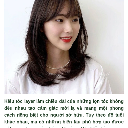
K
iểu t
óc layer làm chi
ều d
ài c
ủa những lọn t
óc không
đ
ều nhau tạo cảm gi
ác m
ới lạ v
à mang m
ột phong
c
ách riêng bi
ệt cho người sở hữu. T
ùy theo đ
ộ tuổi
kh
ác nhau, mà có nh
ững biến tấu ph
ù h
ợp tạo được