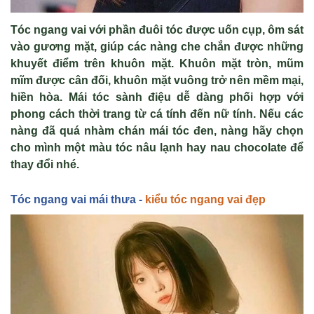
Tóc ngang vai v
ới phần đu
ôi tóc đư
ợc uốn cụp,
ôm sát
vào gương m
ặt, gi
úp các nàng che ch
ắn được những
khuyết điểm tr
ên khuôn m
ặt. Khu
ôn m
ặt tr
òn, mũm
mĩm đư
ợc c
ân đ
ối, khu
ôn m
ặt vu
ông tr
ở n
ên m
ềm mại,
hiền h
òa. Mái tóc sành đi
ệu dễ d
àng ph
ối hợp với
phong c
ách th
ời trang từ c
á tính đ
ến nữ t
ính. N
ếu c
ác
nàng đã quá nhàm chán mái tóc đen, nàng hãy ch
ọn
cho m
ình m
ột m
àu tóc nâu l
ạnh hay nau chocolate để
thay đổi nh
é.
Tóc ngang vai mái thưa -
kiểu tóc ngang vai đẹp