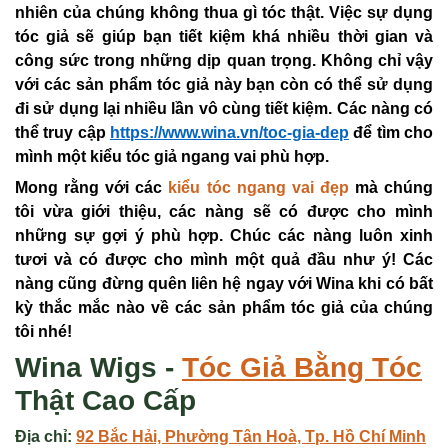
nhiên của chúng không thua gì tóc thật. Việc sự dụng
tóc giả sẽ giúp bạn tiết kiệm khá nhiều thời gian và
công sức trong những dịp quan trọng. Không chỉ vậy
với các sản phẩm tóc giả này bạn còn có thể sử dụng
đi sử dụng lại nhiều lần vô cùng tiết kiệm. Các nàng có
thể truy cập
https://www.wina.vn/toc-gia-dep
để tìm cho
mình một kiểu tóc giả ngang vai phù hợp.
Mong rằng với các
kiểu tóc ngang vai đẹp
mà chúng
tôi vừa giới thiệu, các nàng sẽ có được cho mình
những sự gợi ý phù hợp. Chúc các nàng luôn xinh
tươi và có được cho mình một quả đầu như ý! Các
nàng cũng đừng quên liên hệ ngay với Wina khi có bất
kỳ thắc mắc nào về các sản phẩm tóc giả của chúng
tôi nhé!
Wina Wigs -
Tóc Giả
Bằng Tóc
Thật Cao Cấp
Địa chỉ:
92 Bắc Hải, Phường Tân Hoà, Tp. Hồ Chí Minh