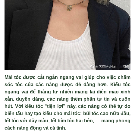
M
ái tóc đư
ợc cắt ngắn ngang vai gi
úp cho vi
ệc chăm
s
óc tóc c
ủa c
ác nàng đư
ợc dễ d
àng hơn. Ki
ểu t
óc
ngang vai đ
ể thẳng tự nhi
ên mang l
ại diện mạo xinh
xắn, duy
ên dáng, các nàng thêm ph
ần tự tin v
à cu
ốn
h
út. V
ới kiểu t
óc “ti
ện lợi” n
ày, các nàng có th
ể tự do
biến tấu hay tạo kiểu cho m
ái tóc: búi tóc cao n
ữa đầu,
tết t
óc v
ới d
ây màu, t
ết b
ím tóc hai bên, … mang phong
cách năng đ
ộng v
à cá tính.