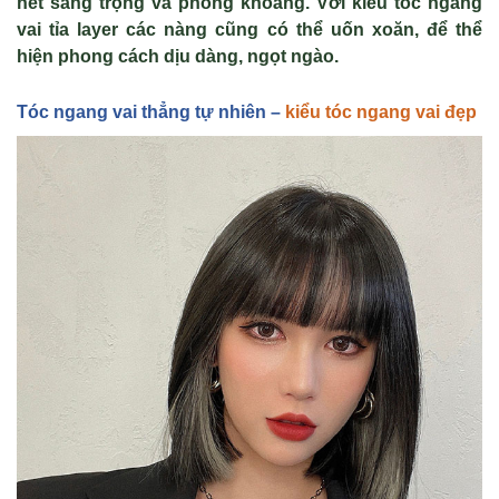
n
ét sang tr
ọng v
à phóng khoáng. V
ới kiểu t
óc ngang
vai t
ỉa layer c
ác nàng cũng có th
ể uốn xoăn, để thể
hiện phong c
ách d
ịu d
àng, ng
ọt ng
ào.
Tóc ngang vai th
ẳng tự nhiên –
kiểu tóc ngang vai đẹp