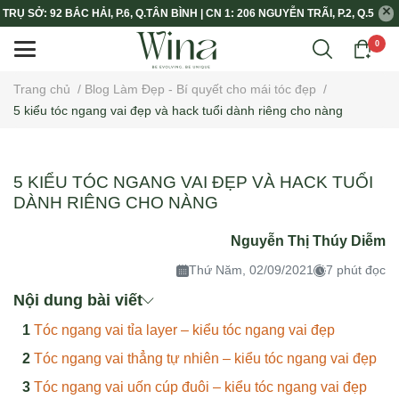
TRỤ SỞ: 92 BẮC HẢI, P.6, Q.TÂN BÌNH | CN 1: 206 NGUYỄN TRÃI, P.2, Q.5
0
Trang chủ
/
Blog Làm Đẹp - Bí quyết cho mái tóc đẹp
/
5 kiểu tóc ngang vai đẹp và hack tuổi dành riêng cho nàng
5 KIỂU TÓC NGANG VAI ĐẸP VÀ HACK TUỔI
DÀNH RIÊNG CHO NÀNG
Nguyễn Thị Thúy Diễm
Thứ Năm, 02/09/2021
7 phút đọc
Nội dung bài viết
Tóc ngang vai tỉa layer – kiểu tóc ngang vai đẹp
Tóc ngang vai thẳng tự nhiên – kiểu tóc ngang vai đẹp
Tóc ngang vai uốn cúp đuôi – kiểu tóc ngang vai đẹp