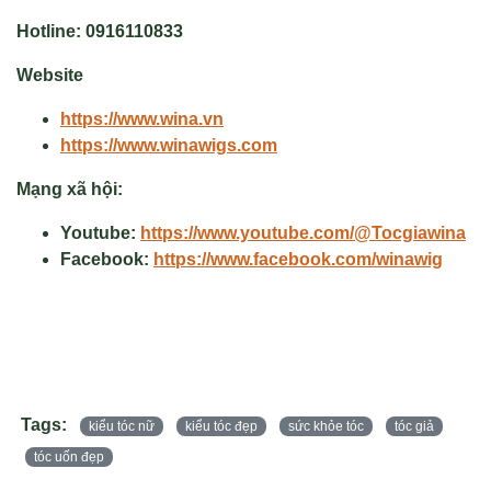
Hotline:
0916110833
Website
https://www.wina.vn
https://www.winawigs.com
Mạng xã hội:
Youtube:
https://www.youtube.com/@Tocgiawina
Facebook:
https://www.facebook.com/winawig
Tags:
kiểu tóc nữ
kiểu tóc đẹp
sức khỏe tóc
tóc giả
tóc uốn đẹp