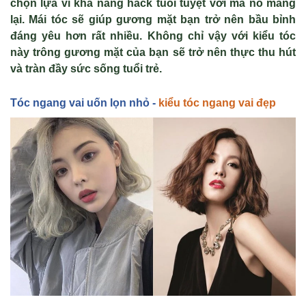
chọn lựa vì khả năng hack tuổi tuyệt với mà nó mang
lại.
M
ái tóc s
ẽ gi
úp gương m
ặt bạn trở n
ên b
ầu bỉnh
đ
áng yêu hơn r
ất nhiều.
Không chỉ vậy với kiểu tóc
này trông gương mặt của bạn sẽ trở nên thực thu hút
và tràn đầy sức sống tuổi trẻ.
Tóc
ngang vai
uốn lọn nhỏ -
kiểu tóc ngang vai đẹp