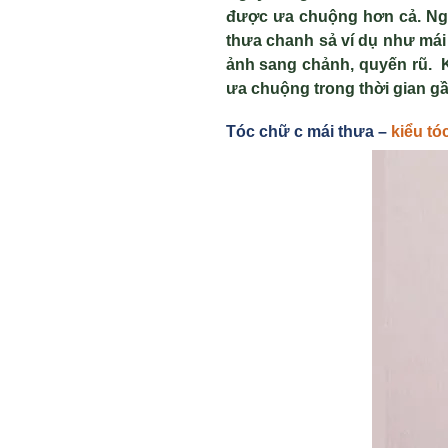
được ưa chuộng hơn cả. Ngoà
thưa chanh sả ví dụ như mái
ảnh sang chảnh, quyến rũ. K
ưa chuộng trong thời gian gầ
Tóc ch
ữ c mái thưa –
ki
ểu tó