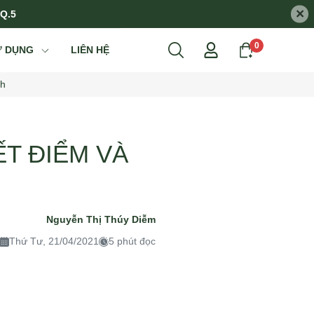
×
 Q.5
0
Ử DỤNG
LIÊN HỆ
nh
ẾT ĐIỂM VÀ
Nguyễn Thị Thúy Diễm
Thứ Tư, 21/04/2021
5 phút đọc