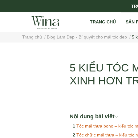
TRỤ
TRANG CHỦ
SẢN 
Trang chủ
/
Blog Làm Đẹp - Bí quyết cho mái tóc đẹp
/
5 k
5 KIỂU TÓC 
XINH HƠN T
Nội dung bài viết
Tóc mái thưa boho – kiểu tóc m
Tóc chữ c mái thưa – kiểu tóc 