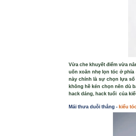
Vừa che khuyết điểm vừa nân
uốn xoăn nhẹ lọn tóc ở phía 
này chính là sự chọn lựa số 
không hề kén chọn nên dù bạ
hack dáng, hack tuổi của kiể
Mái thưa du
ỗi thẳng -
ki
ểu tó