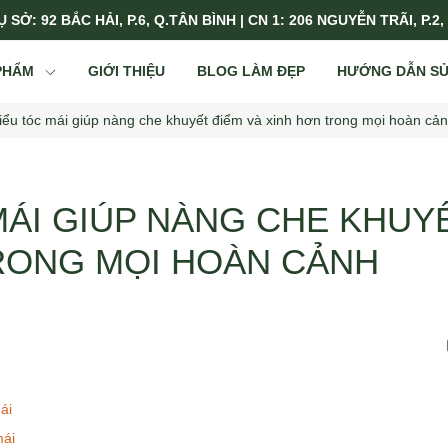
 SỞ: 92 BẮC HẢI, P.6, Q.TÂN BÌNH | CN 1: 206 NGUYỄN TRÃI, P.2,
PHẨM
GIỚI THIỆU
BLOG LÀM ĐẸP
HƯỚNG DẪN S
iểu tóc mái giúp nàng che khuyết điểm và xinh hơn trong mọi hoàn cả
MÁI GIÚP NÀNG CHE KHUY
RONG MỌI HOÀN CẢNH
ái
mái