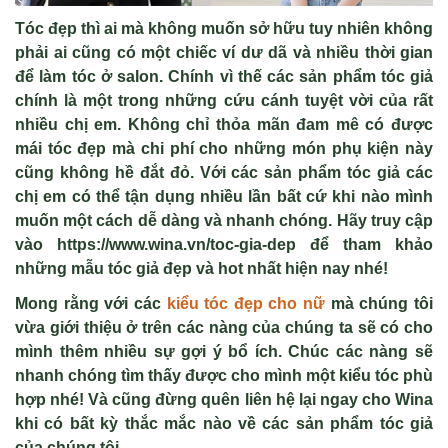
Tóc đẹp thì ai mà không muốn sở hữu tuy nhiên không
phải ai cũng có một chiếc ví dư dã và nhiều thời gian
để làm tóc ở salon. Chính vì thế các sản phẩm tóc giả
chính là một trong những cứu cánh tuyệt vời của rất
nhiều chị em. Không chỉ thỏa mãn đam mê có được
mái tóc đẹp mà chi phí cho những món phụ kiện này
cũng không hề đắt đỏ. Với các sản phẩm tóc giả các
chị em có thể tận dụng nhiều lần bất cứ khi nào mình
muốn một cách dễ dàng và nhanh chóng. Hãy truy cập
vào https://www.wina.vn/toc-gia-dep để tham khảo
những mẫu tóc giả đẹp và hot nhất hiện nay nhé!
Mong rằng với các
kiểu tóc đẹp cho nữ
mà chúng tôi
vừa giới thiệu ở trên các nàng của chúng ta sẽ có cho
mình thêm nhiều sự gợi ý bổ ích. Chúc các nàng sẽ
nhanh chóng tìm thấy được cho mình một kiểu tóc phù
hợp nhé! Và cũng đừng quên liên hệ lại ngay cho Wina
khi có bất kỳ thắc mắc nào về các sản phẩm tóc giả
của chúng tôi.