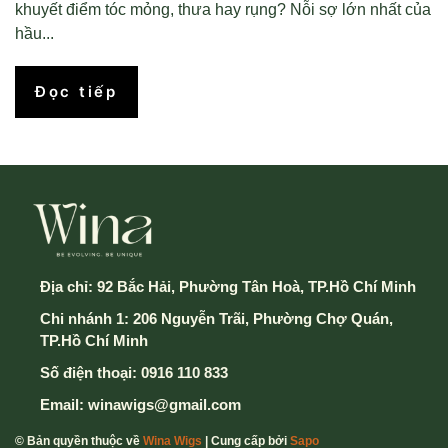
khuyết điểm tóc mỏng, thưa hay rụng? Nỗi sợ lớn nhất của
hầu...
Đọc tiếp
Địa chỉ:
92 Bắc Hải, Phường Tân Hoà, TP.Hồ Chí Minh
Chi nhánh 1: 206 Nguyễn Trãi, Phường Chợ Quán,
TP.Hồ Chí Minh
Số điện thoại:
0916 110 833
Email:
winawigs@gmail.com
© Bản quyền thuộc về
Wina Wigs
| Cung cấp bởi
Sapo