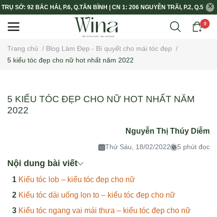
TRỤ SỞ: 92 BẮC HẢI, P.6, Q.TÂN BÌNH | CN 1: 206 NGUYỄN TRÃI, P.2, Q.5
0
Trang chủ
/
Blog Làm Đẹp - Bí quyết cho mái tóc đẹp
/
5 kiểu tóc đẹp cho nữ hot nhất năm 2022
5 KIỂU TÓC ĐẸP CHO NỮ HOT NHẤT NĂM
2022
Nguyễn Thị Thúy Diễm
Thứ Sáu, 18/02/2022
5 phút đọc
Nội dung bài viết
Kiểu tóc lob – kiểu tóc đẹp cho nữ
Kiểu tóc dài uống lọn to – kiểu tóc đẹp cho nữ
Kiểu tóc ngang vai mái thưa – kiểu tóc đẹp cho nữ