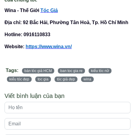
Wina - Thế Giới
Tóc Giả
Địa chỉ: 92 Bắc Hải, Phường Tân Hoà, Tp. Hồ Chí Minh
Hotline: 0916110833
Website:
https://www.wina.vn/
Tags:
bán tóc giả HCM
ban toc gia re
kiểu tóc nữ
kiểu tóc đẹp
toc gia
tóc giả đẹp
wina
Viết bình luận của bạn