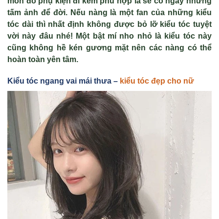
món đồ phụ kiện đi kèm phù hợp là sẽ có ngay những
tấm ảnh để đời. Nếu nàng là một fan của những kiểu
tóc dài thì nhất định không được bỏ lỡ kiểu tóc tuyệt
vời này đâu nhé! Một bật mí nho nhỏ là kiểu tóc này
cũng không hề kén gương mặt nên các nàng có thể
hoàn toàn yên tâm.
Kiểu tóc ngang vai mái thưa –
kiểu tóc đẹp cho nữ