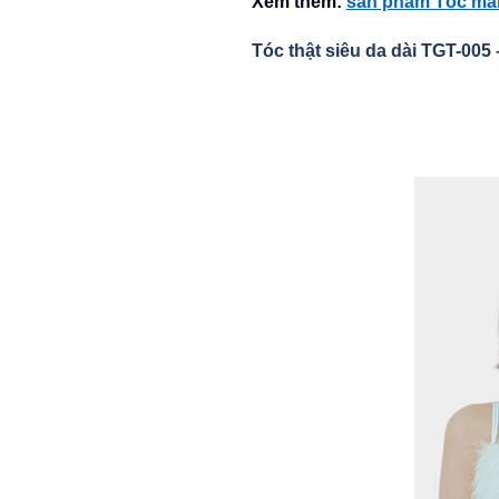
Xem thêm:
sản phẩm Tóc mái 
Tóc thật siêu da dài TGT-005