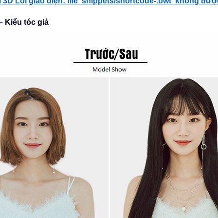
3D Lỗi giao diện: file 'snippets/shortcode-.bwt' không đượ
 –
Kiểu tóc giả