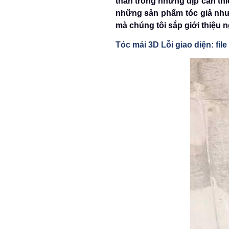
thân trong những dịp cần th
những sản phẩm tóc giả như
mà chúng tôi sắp giới thiệu 
Tóc mái 3D Lỗi giao diện: fil