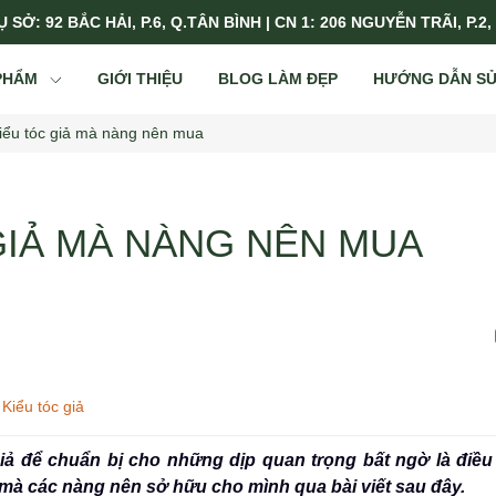
 SỞ: 92 BẮC HẢI, P.6, Q.TÂN BÌNH | CN 1: 206 NGUYỄN TRÃI, P.2,
PHẨM
GIỚI THIỆU
BLOG LÀM ĐẸP
HƯỚNG DẪN S
kiểu tóc giả mà nàng nên mua
GIẢ MÀ NÀNG NÊN MUA
Kiểu tóc giả
iả để chuẩn bị cho những dịp quan trọng bất ngờ là điều
mà các nàng nên sở hữu cho mình qua bài viết sau đây.