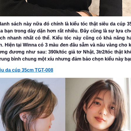
danh sách này nữa đó chính là kiểu tóc thật siêu da cúp 3
ủa bạn trong dày dặn hơn rất nhiều. Đây cũng là sự lựa ch
h nhanh nhất có thể. Kiểu tóc này cũng có khả năng ha
ơn. Hiện tại Winna có 3 màu đen đâu sẫm và nâu vàng cho 
ương đương như sau: 390k/tóc giả tơ Nhật, 3tr2/tóc thật khô
trung bình chung một xíu nhưng đảm bảo chọn kiểu này bạ
iêu da cúp 35cm TGT-008