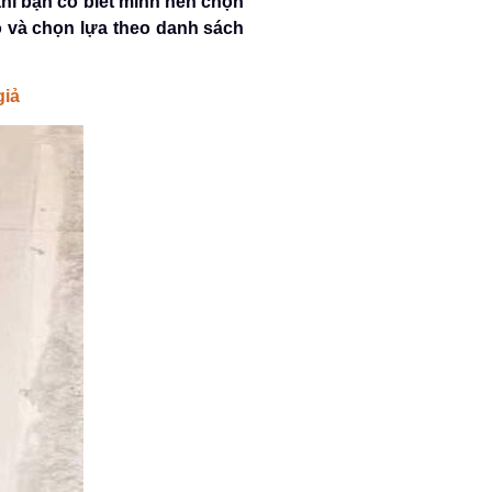
hì bạn có biết mình nên chọn
 và chọn lựa theo danh sách
giả