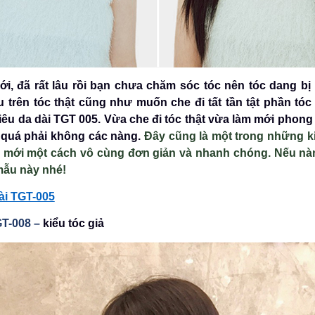
i, đã rất lâu rồi bạn chưa chăm sóc tóc nên tóc dang bị 
 trên tóc thật cũng như muốn che đi tất tần tật phần tóc
siêu da dài TGT 005. Vừa che đi tóc thật vừa làm mới pho
t quá phải không các nàng.
Đây cũng là một trong những kiể
h mới một cách vô cùng đơn giản và nhanh chóng. Nếu nà
 mẫu này nhé!
dài TGT-005
GT-008 –
kiểu tóc giả