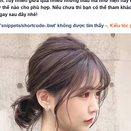
iết. Tuy nhiên giữa quá nhiều những mẫu mã như hiện nay t
 thế nào cho phù hợp. Nếu chưa thì bạn có thể tham khảo
ngay sau đây nhé!
e 'snippets/shortcode-.bwt' không được tìm thấy –
Kiểu tóc 