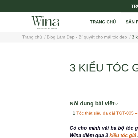
TRỤ
TRANG CHỦ
SẢN 
Trang chủ
/
Blog Làm Đẹp - Bí quyết cho mái tóc đẹp
/
3 
3 KIỂU TÓC 
Nội dung bài viết
Tóc thật siêu da dài TGT-005 – 
Có cho mình vài ba bộ tóc g
Wina điểm qua 3
kiểu tóc giả