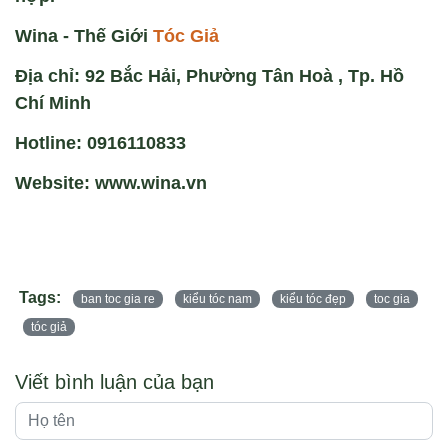
Wina - Thế Giới
Tóc Giả
Địa chỉ: 92 Bắc Hải, Phường Tân Hoà , Tp. Hồ
Chí Minh
Hotline: 0916110833
Website: www.wina.vn
Tags:
ban toc gia re
kiểu tóc nam
kiểu tóc đẹp
toc gia
tóc giả
Viết bình luận của bạn