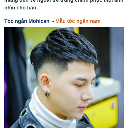
mang đến vẻ ngoài trẻ trung chinh phục mọi ánh
nhìn cho bạn.
Tóc ng
ắn Mohican -
Mẫu tóc ngắn nam