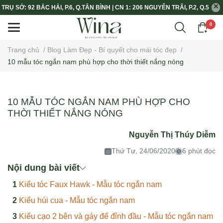
TRỤ SỞ: 92 BẮC HẢI, P.6, Q.TÂN BÌNH | CN 1: 206 NGUYỄN TRÃI, P.2, Q.5
0
Trang chủ
/
Blog Làm Đẹp - Bí quyết cho mái tóc đẹp
/
10 mẫu tóc ngắn nam phù hợp cho thời thiết nắng nóng
10 MẪU TÓC NGẮN NAM PHÙ HỢP CHO
THỜI THIẾT NẮNG NÓNG
Nguyễn Thị Thúy Diễm
Thứ Tư, 24/06/2020
6 phút đọc
Nội dung bài viết
Kiểu tóc Faux Hawk - Mẫu tóc ngắn nam
Kiểu húi cua - Mẫu tóc ngắn nam
Kiểu cạo 2 bên và gáy để đỉnh đầu - Mẫu tóc ngắn nam