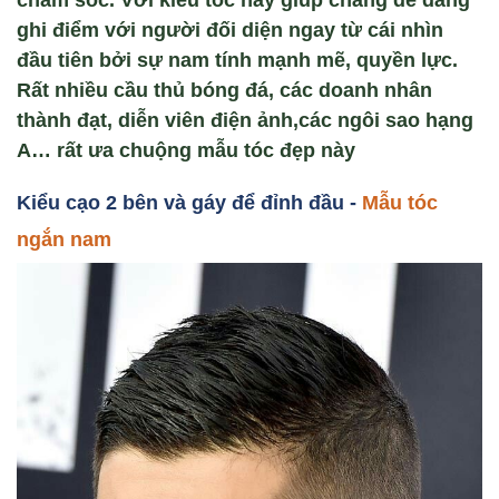
chăm sóc. Với kiểu tóc này giúp chàng dễ dàng
ghi điểm với người đối diện ngay từ cái nhìn
đầu tiên bởi sự nam tính mạnh mẽ, quyền lực.
Rất nhiều cầu thủ bóng đá, các doanh nhân
thành đạt, diễn viên điện ảnh,các ngôi sao hạng
A… rất ưa chuộng mẫu tóc đẹp này
Ki
ểu cạo 2 bên và gáy đ
ể đỉnh đầu -
Mẫu tóc
ngắn nam