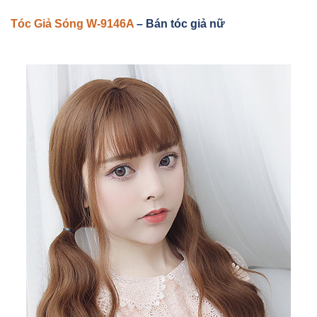
Tóc Gi
ả Sóng W-9146A
–
Bán tóc giả nữ