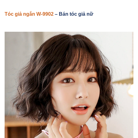
Tóc gi
ả ngắn W-9902
–
Bán tóc giả nữ