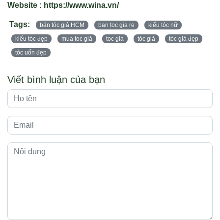
Website : https://www.wina.vn/
Tags:
bán tóc giả HCM
ban toc gia re
kiểu tóc nữ
kiểu tóc đẹp
mua toc giả
toc gia
tóc giả
tóc giả đẹp
tóc uốn đẹp
Viết bình luận của bạn