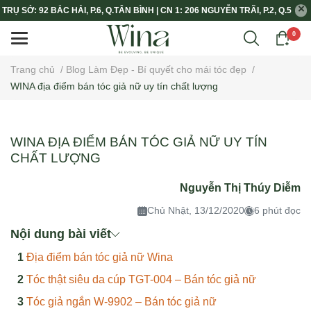
TRỤ SỞ: 92 BẮC HẢI, P.6, Q.TÂN BÌNH | CN 1: 206 NGUYỄN TRÃI, P.2, Q.5
0
Trang chủ
/
Blog Làm Đẹp - Bí quyết cho mái tóc đẹp
/
WINA địa điểm bán tóc giả nữ uy tín chất lượng
WINA ĐỊA ĐIỂM BÁN TÓC GIẢ NỮ UY TÍN
CHẤT LƯỢNG
Nguyễn Thị Thúy Diễm
Chủ Nhật, 13/12/2020
6 phút đọc
Nội dung bài viết
Địa điểm bán tóc giả nữ Wina
Tóc thật siêu da cúp TGT-004 – Bán tóc giả nữ
Tóc giả ngắn W-9902 – Bán tóc giả nữ