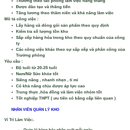
Thưởng theo tác phong làm việc hàng tháng  
Được đào tạo và thăng tiến 
Tăng lương theo thâm niên và khả năng làm việc
Mô tả công việc : 
Lấy hàng và đóng gói sản phẩm theo quy định
Kiểm tra số lượng tồn kho
Sắp xếp hàng hóa trong kho theo quy chuẩn của công 
ty
Các công việc khác theo sự sắp xếp và phân công của 
Trưởng phòng
Yêu cầu : 
Độ tuổi từ 20-25 tuổi
Nam/Nữ Sức khỏe tốt
Siêng năng , nhanh nhẹn , tỉ mỉ 
Có khả năng chịu được áp lực cao 
Trung thực ,hòa đồng và làm việc nhóm tốt 
Tốt nghiệp THPT ( ưu tiên có bằng cấp liên quan )
NHÂN VIÊN QUẢN LÝ KHO
Ví Trí Làm Việc:
.
·
Quản lý hàng hóa nhập xuất mỗi ngày.