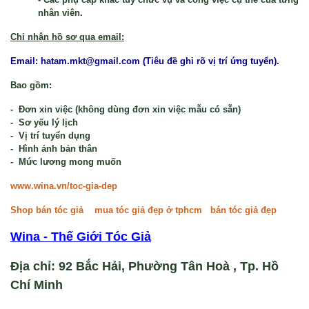
nhân viên.
Chỉ nhận hồ sơ qua email:
Email: hatam.mkt@gmail.com
(Tiêu đề ghi rõ vị trí ứng tuyển).
Bao gồm:
- Đơn xin việc (không dùng đơn xin việc mẫu có sẵn)
- Sơ yếu lý lịch
- Vị trí tuyển dụng
- Hình ảnh bản thân
- Mức lương mong muốn
www.wina.vn/toc-gia-dep
Shop bán tóc giả
mua tóc giả đẹp ở tphcm
bán tóc giả đẹp
Wina - Thế Giới Tóc Giả
Địa chỉ: 92 Bắc Hải, Phường Tân Hoà , Tp. Hồ
Chí Minh