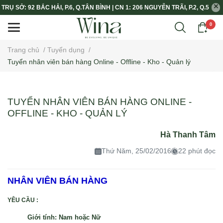
TRỤ SỞ: 92 BẮC HẢI, P.6, Q.TÂN BÌNH | CN 1: 206 NGUYỄN TRÃI, P.2, Q.5
0
Trang chủ
/
Tuyển dụng
/
Tuyển nhân viên bán hàng Online - Offline - Kho - Quản lý
TUYỂN NHÂN VIÊN BÁN HÀNG ONLINE -
OFFLINE - KHO - QUẢN LÝ
Hà Thanh Tâm
Thứ Năm, 25/02/2016
22 phút đọc
NHÂN VIÊN BÁN HÀNG
YÊU CẦU :
Giới tính:
Nam hoặc Nữ