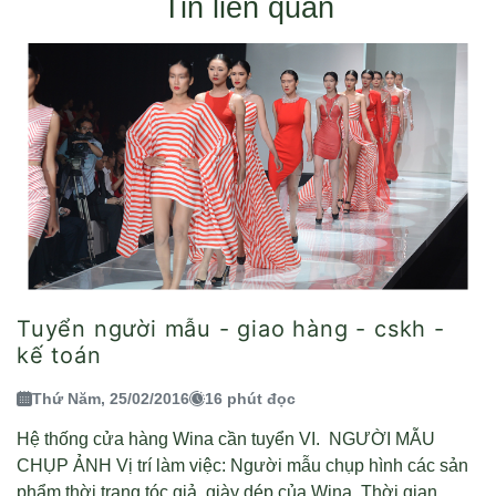
Tin liên quan
Tuyển người mẫu - giao hàng - cskh -
kế toán
Thứ Năm, 25/02/2016
16 phút đọc
Hệ thống cửa hàng Wina cần tuyển VI. NGƯỜI MẪU
CHỤP ẢNH Vị trí làm việc: Người mẫu chụp hình các sản
phẩm thời trang,tóc giả, giày dép của Wina. Thời gian