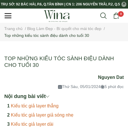
TRỤ SỞ: 92 BẮC HẢI, P.6, Q.TÂN BÌNH | CN 1: 206 NGUYỄN TRÃI, P.2, Q.5
0
Trang chủ
/
Blog Làm Đẹp - Bí quyết cho mái tóc đẹp
/
Top những kiểu tóc sành điệu dành cho tuổi 30
TOP NHỮNG KIỂU TÓC SÀNH ĐIỆU DÀNH
CHO TUỔI 30
Nguyen Dat
Thứ Sáu, 05/01/2024
5 phút đọc
Nội dung bài viết
Kiểu tóc giả layer thẳng
Kiểu tóc giả layer giả sóng nhẹ
Kiểu tóc giả layer dài