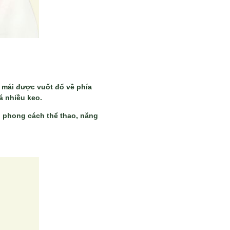
c mái được vuốt đổ về phía
á nhiều keo.
h phong cách thể thao, năng