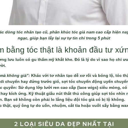
c dòng tóc nhân tạo cũ, phân khúc tóc giả nam cao cấp hiện n
ngạc, giúp bạn lấy lại sự tự tin chỉ trong 5 phút
am bằng tóc thật là khoản đầu tư xứ
 lưu luôn có gu thẩm mỹ khắt khe. Đó là lý do vì sao họ chỉ ưu
ười.
ả mà không giả":
Khác với tơ nhân tạo dễ xơ rối và bóng lộ, tóc t
n di chuyển hay đứng trước gió, sợi tóc chuyển động uyển chuyển
ộc quyền:
Sử dụng lớp lưới ren cao cấp (lace wigs) siêu mỏng, có 
ay kích ứng. Kỹ thuật giấu nút thắt thủ công giúp sợi tóc nhìn n
 Bạn sẽ không còn phải lo lắng liệu đội tóc giả có bị lộ không.
óc thật, quý ông tự do uốn, nhuộm, cắt tỉa hoặc vuốt sấy bằng w