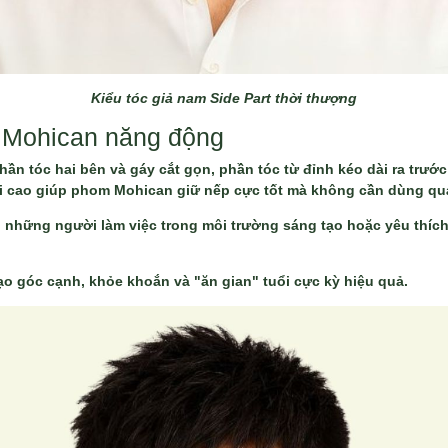
Kiểu tóc giả nam Side Part thời thượng
m Mohican năng động
phần tóc hai bên và gáy cắt gọn, phần tóc từ đỉnh kéo dài ra trướ
hồi cao giúp phom Mohican giữ nếp cực tốt mà không cần dùng qu
, những người làm việc trong môi trường sáng tạo hoặc yêu thíc
o góc cạnh, khỏe khoắn và "ăn gian" tuổi cực kỳ hiệu quả.