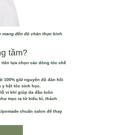
ay mang đến độ chân thực kinh
ng tầm?
 tiên lựa chọn các dòng tóc chế
hật 100% giữ nguyên độ đàn hồi
 y hệt tóc sinh học.
lỗ vi khí giúp da đầu luôn
hư mọc ra từ biểu bì, thách
ax/pomade chuẩn salon để thay