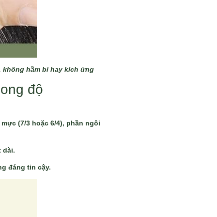
t, không hầm bí hay kích ứng
hong độ
 mực (7/3 hoặc 6/4), phần ngôi
 dài.
ng đáng tin cậy.