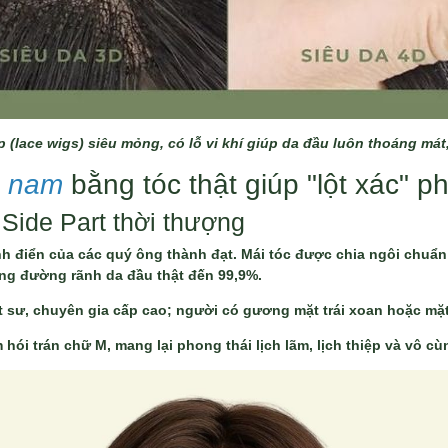
p (lace wigs) siêu mỏng, có lỗ vi khí giúp da đầu luôn thoáng má
ả nam
bằng tóc thật giúp "lột xác" p
 Side Part thời thượng
inh điển của các quý ông thành đạt. Mái tóc được chia ngôi chuẩn
ứng đường rãnh da đầu thật đến 99,9%.
 sư, chuyên gia cấp cao; người có gương mặt trái xoan hoặc mặt
hói trán chữ M, mang lại phong thái lịch lãm, lịch thiệp và vô cù