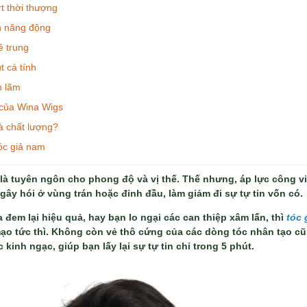
rt thời thượng
n năng động
ẻ trung
t cá tính
h lãm
 của Wina Wigs
à chất lượng?
óc giả nam
là tuyên ngôn cho phong độ và vị thế. Thế nhưng, áp lực công việ
gây hói ở vùng trán hoặc đỉnh đầu, làm giảm đi sự tự tin vốn có.
 đem lại hiệu quả, hay bạn lo ngại các can thiệp xâm lấn, thì
tóc 
ạo tức thì. Không còn vẻ thô cứng của các dòng tóc nhân tạo cũ
inh ngạc, giúp bạn lấy lại sự tự tin chỉ trong 5 phút.