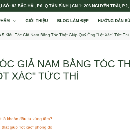
 SỞ: 92 BẮC HẢI, P.6, Q.TÂN BÌNH | CN 1: 206 NGUYỄN TRÃI, P.2,
PHẨM
GIỚI THIỆU
BLOG LÀM ĐẸP
HƯỚNG DẪN S
p 5 Kiểu Tóc Giả Nam Bằng Tóc Thật Giúp Quý Ông "Lột Xác" Tức Thì
TÓC GIẢ NAM BẰNG TÓC T
T XÁC" TỨC THÌ
ật là khoản đầu tư xứng tầm?
 thật giúp "lột xác" phong độ