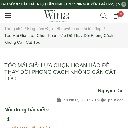
TRỤ SỞ: 92 BẮC HẢI, P.6, Q.TÂN BÌNH | CN 1: 206 NGUYỄN TRÃI, P.2, Q.5
0
Trang chủ
/
Blog Làm Đẹp - Bí quyết cho mái tóc đẹp
/
Tóc Mái Giả: Lựa Chọn Hoàn Hảo Để Thay Đổi Phong Cách
Không Cần Cắt Tóc
TÓC MÁI GIẢ: LỰA CHỌN HOÀN HẢO ĐỂ
THAY ĐỔI PHONG CÁCH KHÔNG CẦN CẮT
TÓC
Nguyen Dat
Chủ Nhật, 18/02/2024
4 phút đọc
Nội dung bài viết