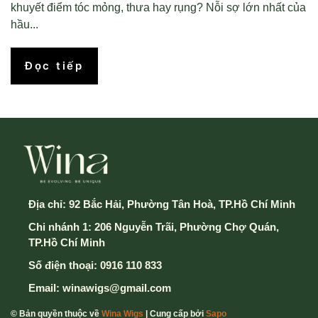
khuyết điểm tóc mỏng, thưa hay rụng? Nỗi sợ lớn nhất của
hầu...
Đọc tiếp
Địa chỉ:
92 Bắc Hải, Phường Tân Hoà, TP.Hồ Chí Minh
Chi nhánh 1: 206 Nguyễn Trãi, Phường Chợ Quán,
TP.Hồ Chí Minh
Số điện thoại:
0916 110 833
Email:
winawigs@gmail.com
© Bản quyền thuộc về
Wina Wigs
| Cung cấp bởi
Sapo