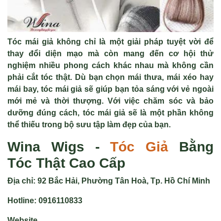
Tóc mái giả không chỉ là một giải pháp tuyệt vời để
thay đổi diện mạo mà còn mang đến cơ hội thử
nghiệm nhiều phong cách khác nhau mà không cần
phải cắt tóc thật. Dù bạn chọn mái thưa, mái xéo hay
mái bay, tóc mái giả sẽ giúp bạn tỏa sáng với vẻ ngoài
mới mẻ và thời thượng. Với việc chăm sóc và bảo
dưỡng đúng cách, tóc mái giả sẽ là một phần không
thể thiếu trong bộ sưu tập làm đẹp của bạn.
Wina Wigs -
Tóc Giả
Bằng
Tóc Thật Cao Cấp
Địa chỉ:
92 Bắc Hải, Phường Tân Hoà, Tp. Hồ Chí Minh
Hotline:
0916110833
Website