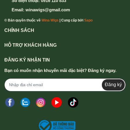
Số điện thoại:
0916 110 833
Mọi thông tin chi tiết thắc mắc xin vui lòng liên hệ
Email:
winawigs@gmail.com
hotline
0916 110 833 - 0357 833 699
.
© Bản quyền thuộc về
Wina Wigs
| Cung cấp bởi
Sapo
CHÍNH SÁCH
HỖ TRỢ KHÁCH HÀNG
ĐĂNG KÝ NHẬN TIN
Bạn có muốn nhận khuyến mãi đặc biệt? Đăng ký ngay.
Đăng ký