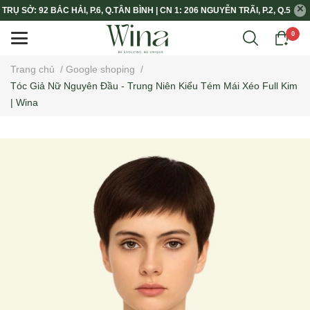
TRỤ SỞ: 92 BẮC HẢI, P.6, Q.TÂN BÌNH | CN 1: 206 NGUYỄN TRÃI, P.2, Q.5
0
Trang chủ
/
Google shoping
/
Tóc Giả Nữ Nguyên Đầu - Trung Niên Kiểu Tém Mái Xéo Full Kim
| Wina