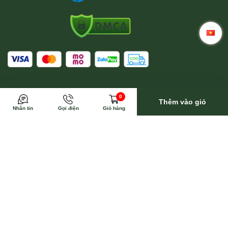
Trong trường hợp này Wina sẽ toàn bộ trả phí vận
0
chuyển
Thêm vào giỏ
Nhắn tin
Gọi điện
Giỏ hàng