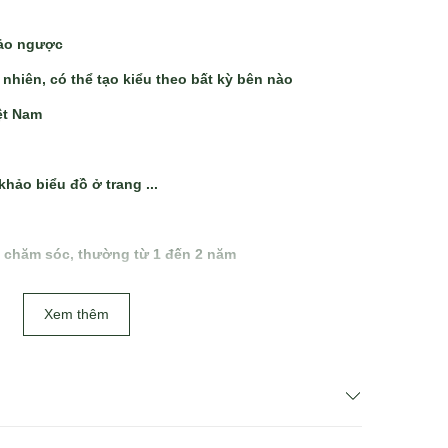
đảo ngược
nhiên, có thể tạo kiểu theo bất kỳ bên nào
ệt Nam
khảo biểu đồ ở trang ...
h chăm sóc, thường từ 1 đến 2 năm
Xem thêm