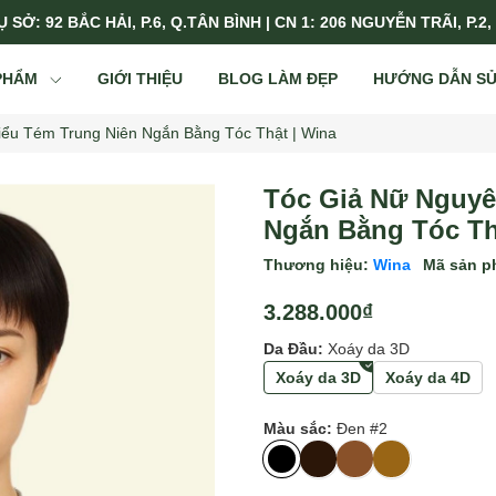
 SỞ: 92 BẮC HẢI, P.6, Q.TÂN BÌNH | CN 1: 206 NGUYỄN TRÃI, P.2,
PHẨM
GIỚI THIỆU
BLOG LÀM ĐẸP
HƯỚNG DẪN S
iểu Tém Trung Niên Ngắn Bằng Tóc Thật | Wina
Tóc Giả Nữ Nguyê
Ngắn Bằng Tóc Th
Thương hiệu:
Wina
Mã sản 
3.288.000₫
Da Đầu:
Xoáy da 3D
Xoáy da 3D
Xoáy da 4D
Màu sắc:
Đen #2