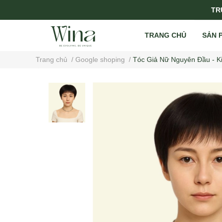
TRỤ
TRANG CHỦ
SẢN 
Trang chủ
/
Google shoping
/
Tóc Giả Nữ Nguyên Đầu - K