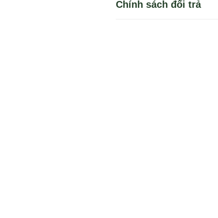
Chính sách đổi trả
Bạn có thể dùng 1 trong
Hoặc bạn tìm sản phẩm 
Cách 1: Đặt hàng qua đi
Cách 2: Đặt hàng trực t
1. Chọn mua sản phẩm
Trong trường hợp này khách h
45.000 VND (Các tỉnh khác)