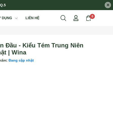
×
 Q.5
0
Ử DỤNG
LIÊN HỆ
n Đầu - Kiểu Tém Trung Niên
ật | Wina
phẩm:
Đang cập nhật