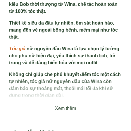
kiểu Bob thời thượng từ Wina, chế tác hoàn toàn
từ 100% tóc thật.
Thiết kế siêu da đầu tự nhiên, ôm sát hoàn hảo,
mang đến vẻ ngoài bồng bềnh, mềm mại như tóc
thật.
Tóc giả
nữ nguyên đầu Wina là lựa chọn lý tưởng
cho phụ nữ hiện đại, yêu thích sự thanh lịch, trẻ
trung và dễ dàng biến hóa với mọi outfit.
Không chỉ giúp che phủ khuyết điểm tóc một cách
tự nhiên, tóc giả nữ nguyên đầu của Wina còn
đảm bảo sự thoáng mát, thoải mái tối đa khi sử
dụng trong thời gian dài.
Khám phá ngay bộ sưu tập tóc giả nữ nguyên đầu
Xem thêm
cao cấp tại Wina để tự tin tỏa sáng với diện mạo
mới!