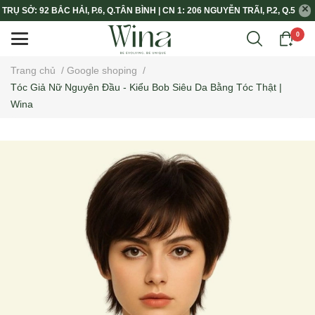
TRỤ SỞ: 92 BẮC HẢI, P.6, Q.TÂN BÌNH | CN 1: 206 NGUYỄN TRÃI, P.2, Q.5
0
Trang chủ
/
Google shoping
/
Tóc Giả Nữ Nguyên Đầu - Kiểu Bob Siêu Da Bằng Tóc Thật |
Wina