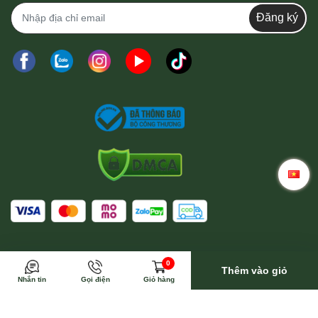
Đăng ký
Trong trường hợp này Wina sẽ toàn bộ trả phí vận
0
chuyển
Thêm vào giỏ
Nhắn tin
Gọi điện
Giỏ hàng