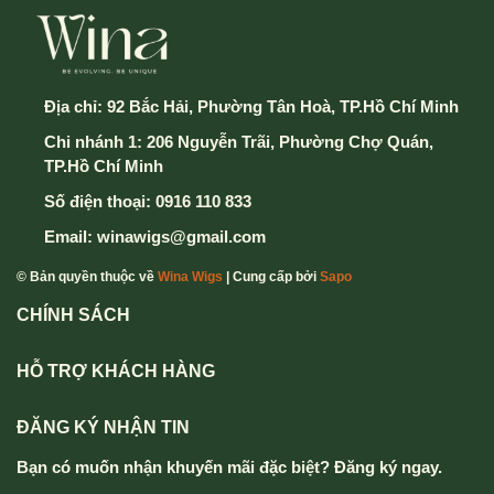
5. Điền thông tin và chọn hình thức thành toán & vận
chuyển
Địa chỉ:
92 Bắc Hải, Phường Tân Hoà, TP.Hồ Chí Minh
Chi nhánh 1: 206 Nguyễn Trãi, Phường Chợ Quán,
6. Cuối cùng chọn nút Xác Nhận Gửi Đơn hàng để
TP.Hồ Chí Minh
hoàn thành
Số điện thoại:
0916 110 833
Mọi thông tin chi tiết thắc mắc xin vui lòng liên hệ
Email:
winawigs@gmail.com
hotline
0916 110 833 - 0357 833 699
.
© Bản quyền thuộc về
Wina Wigs
| Cung cấp bởi
Sapo
CHÍNH SÁCH
HỖ TRỢ KHÁCH HÀNG
ĐĂNG KÝ NHẬN TIN
Bạn có muốn nhận khuyến mãi đặc biệt? Đăng ký ngay.