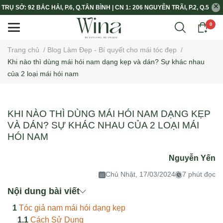
TRỤ SỞ: 92 BẮC HẢI, P.6, Q.TÂN BÌNH | CN 1: 206 NGUYỄN TRÃI, P.2, Q.5
0
Trang chủ
/
Blog Làm Đẹp - Bí quyết cho mái tóc đẹp
/
Khi nào thì dùng mái hói nam dạng kẹp và dán? Sự khác nhau
của 2 loại mái hói nam
KHI NÀO THÌ DÙNG MÁI HÓI NAM DẠNG KẸP
VÀ DÁN? SỰ KHÁC NHAU CỦA 2 LOẠI MÁI
HÓI NAM
Nguyễn Yến
Chủ Nhật, 17/03/2024
7 phút đọc
Nội dung bài viết
Tóc giả nam mái hói dạng kẹp
Cách Sử Dụng