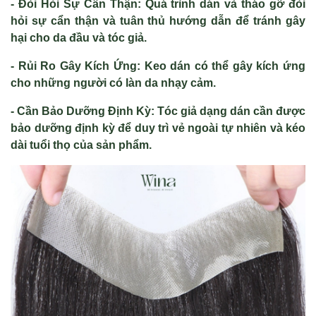
- Đòi Hỏi Sự Cẩn Thận: Quá trình dán và tháo gỡ đòi
hỏi sự cẩn thận và tuân thủ hướng dẫn để tránh gây
hại cho da đầu và tóc giả.
- Rủi Ro Gây Kích Ứng: Keo dán có thể gây kích ứng
cho những người có làn da nhạy cảm.
- Cần Bảo Dưỡng Định Kỳ: Tóc giả dạng dán cần được
bảo dưỡng định kỳ để duy trì vẻ ngoài tự nhiên và kéo
dài tuổi thọ của sản phẩm.