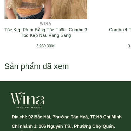
2. Vào giỏ hàng
WINA
Tóc Kẹp Phím Bằng Tóc Thật - Combo 3
Combo 4 
Trong trường hợp này khách hàng sẽ trả phí vận
Tóc Kẹp Nâu Vàng Sáng
chuyển từ 25.000 VND (HCM) - 45.000 VND (Các tỉnh
3.950.000₫
3
khác)
3. Điều chỉnh số lượng và đặt hàng
Sản phẩm đã xem
4. Đăng nhập - đăng ký tài khoản hoặc mua không cần
tài khoản
5. Điền thông tin và chọn hình thức thành toán & vận
Địa chỉ:
92 Bắc Hải, Phường Tân Hoà, TP.Hồ Chí Minh
chuyển
Chi nhánh 1: 206 Nguyễn Trãi, Phường Chợ Quán,