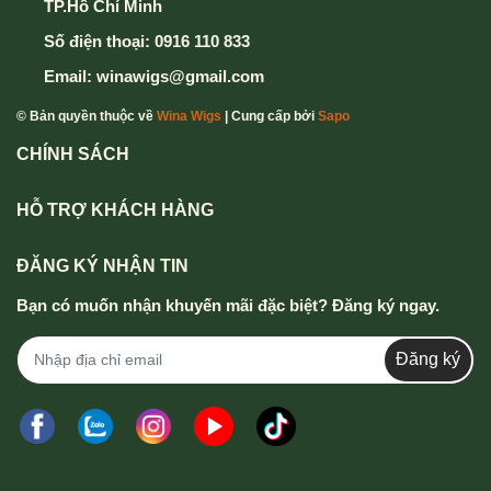
TP.Hồ Chí Minh
6. Cuối cùng chọn nút Xác Nhận Gửi Đơn hàng để
Số điện thoại:
0916 110 833
hoàn thành
Email:
winawigs@gmail.com
Mọi thông tin chi tiết thắc mắc xin vui lòng liên hệ
© Bản quyền thuộc về
Wina Wigs
| Cung cấp bởi
Sapo
hotline
0916 110 833 - 0357 833 699
.
CHÍNH SÁCH
HỖ TRỢ KHÁCH HÀNG
ĐĂNG KÝ NHẬN TIN
Bạn có muốn nhận khuyến mãi đặc biệt? Đăng ký ngay.
Đăng ký