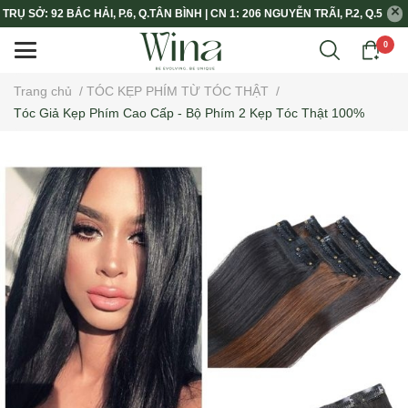
TRỤ SỞ: 92 BẮC HẢI, P.6, Q.TÂN BÌNH | CN 1: 206 NGUYỄN TRÃI, P.2, Q.5
0
Trang chủ
/
TÓC KẸP PHÍM TỪ TÓC THẬT
/
Tóc Giả Kẹp Phím Cao Cấp - Bộ Phím 2 Kẹp Tóc Thật 100%