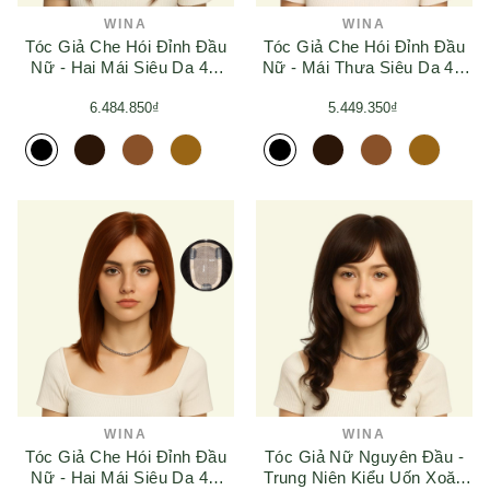
WINA
WINA
Tóc Giả Che Hói Đỉnh Đầu
Tóc Giả Che Hói Đỉnh Đầu
Nữ - Hai Mái Siêu Da 4D
Nữ - Mái Thưa Siêu Da 4D
12x13 Nhiều Độ Dài | Wina
Dài 35cm | Wina
6.484.850₫
5.449.350₫
WINA
WINA
Tóc Giả Che Hói Đỉnh Đầu
Tóc Giả Nữ Nguyên Đầu -
Nữ - Hai Mái Siêu Da 4D
Trung Niên Kiểu Uốn Xoăn