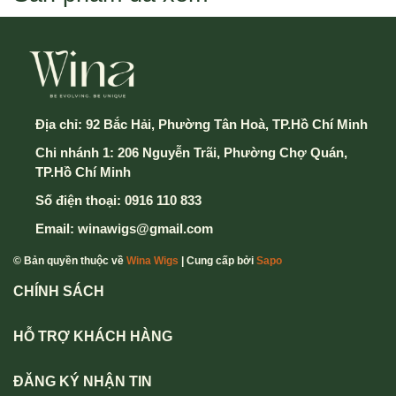
Tóc giả dài là gì?
Tóc giả dài
là một loại sản phẩm thời trang giúp người
dùng thay đổi diện mạo một cách nhanh chóng và linh
Địa chỉ:
92 Bắc Hải, Phường Tân Hoà, TP.Hồ Chí Minh
hoạt. Đây là những bộ tóc giả được thiết kế với chiều
Chi nhánh 1: 206 Nguyễn Trãi, Phường Chợ Quán,
dài từ ngang vai trở lên, phù hợp với nhiều phong
TP.Hồ Chí Minh
cách khác nhau, từ tóc thẳng suôn mượt đến tóc xoăn
Số điện thoại:
0916 110 833
bồng bềnh.
Email:
winawigs@gmail.com
Sản phẩm này không chỉ dành cho những người gặp
vấn đề về tóc như tóc thưa, rụng tóc, mà còn là lựa
© Bản quyền thuộc về
Wina Wigs
| Cung cấp bởi
Sapo
chọn lý tưởng cho những ai muốn làm mới bản thân,
CHÍNH SÁCH
thử nghiệm các kiểu tóc mới mà không cần lo lắng về
việc cắt hay nhuộm tóc thật. Với sự tiện dụng và tính
HỖ TRỢ KHÁCH HÀNG
thẩm mỹ cao, tóc giả dài đã trở thành một phụ kiện
không thể thiếu trong tủ đồ của nhiều người.
ĐĂNG KÝ NHẬN TIN