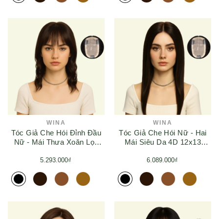
WINA
WINA
Tóc Giả Che Hói Đỉnh Đầu
Tóc Giả Che Hói Nữ - Hai
Nữ - Mái Thưa Xoăn Lọn
Mái Siêu Da 4D 12x13
Siêu Da 4D Dài 35cm |
Nhiều Độ Dài | Wina
5.293.000₫
Wina
6.089.000₫