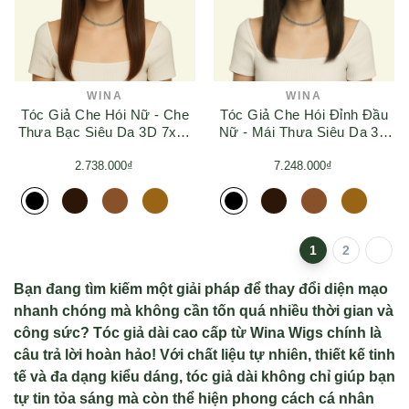
WINA
WINA
Tóc Giả Che Hói Nữ - Che
Tóc Giả Che Hói Đỉnh Đầu
Thưa Bạc Siêu Da 3D 7x10
Nữ - Mái Thưa Siêu Da 3D
| Wina
15x15 | Wina
2.738.000₫
7.248.000₫
1
2
Bạn đang tìm kiếm một giải pháp để thay đổi diện mạo
nhanh chóng mà không cần tốn quá nhiều thời gian và
công sức? Tóc giả dài cao cấp từ
Wina Wigs
chính là
câu trả lời hoàn hảo! Với chất liệu tự nhiên, thiết kế tinh
tế và đa dạng kiểu dáng, tóc giả dài không chỉ giúp bạn
tự tin tỏa sáng mà còn thể hiện phong cách cá nhân