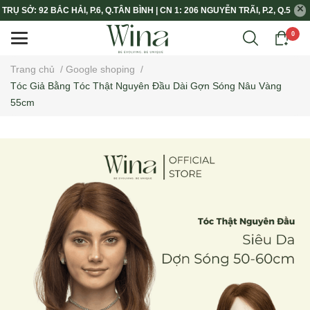
TRỤ SỞ: 92 BẮC HẢI, P.6, Q.TÂN BÌNH | CN 1: 206 NGUYỄN TRÃI, P.2, Q.5
0
Trang chủ
/
Google shoping
/
Tóc Giả Bằng Tóc Thật Nguyên Đầu Dài Gợn Sóng Nâu Vàng
55cm