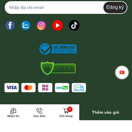
Đăng ký
Trong trường hợp này Wina sẽ toàn bộ trả phí vận
0
chuyển
Thêm vào giỏ
Nhắn tin
Gọi điện
Giỏ hàng