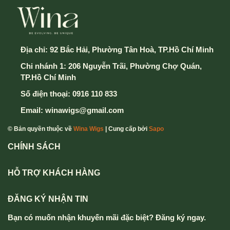
5. Điền thông tin và chọn hình thức thành toán & vận
chuyển
Địa chỉ:
92 Bắc Hải, Phường Tân Hoà, TP.Hồ Chí Minh
Chi nhánh 1: 206 Nguyễn Trãi, Phường Chợ Quán,
6. Cuối cùng chọn nút Xác Nhận Gửi Đơn hàng để
TP.Hồ Chí Minh
hoàn thành
Số điện thoại:
0916 110 833
Mọi thông tin chi tiết thắc mắc xin vui lòng liên hệ
Email:
winawigs@gmail.com
hotline
0916 110 833 - 0357 833 699
.
© Bản quyền thuộc về
Wina Wigs
| Cung cấp bởi
Sapo
CHÍNH SÁCH
HỖ TRỢ KHÁCH HÀNG
ĐĂNG KÝ NHẬN TIN
Bạn có muốn nhận khuyến mãi đặc biệt? Đăng ký ngay.