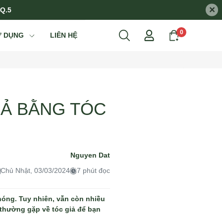
×
 Q.5
0
Ử DỤNG
LIÊN HỆ
IẢ BẰNG TÓC
Nguyen Dat
Chủ Nhật, 03/03/2024
7 phút đọc
hóng. Tuy nhiên, vẫn còn nhiều
 thường gặp về tóc giả để bạn