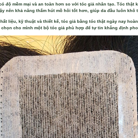
 có độ mềm mại và an toàn hơn so với tóc giả nhân tạo. Tóc thật
y nên khả năng thấm hút mồ hôi tốt hơn, giúp da đầu luôn khô 
hất liệu, kỹ thuật và thiết kế, tóc giả bằng tóc thật ngày nay hoà
 chọn cho mình một bộ tóc giả phù hợp để tự tin khẳng định pho