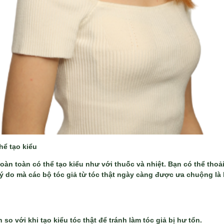
hể tạo kiểu
 hoàn toàn có thể tạo kiểu như với thuốc và nhiệt. Bạn có thể tho
ý do mà các bộ tóc giả từ tóc thật ngày càng được ưa chuộng là 
so với khi tạo kiểu tóc thật để tránh làm tóc giả bị hư tổn.