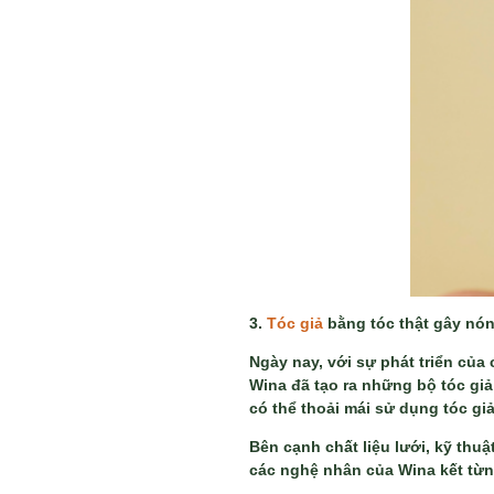
3.
Tóc giả
bằng tóc thật gây nón
Ngày nay, với sự phát triển của
Wina đã tạo ra những bộ tóc giả
có thể thoải mái sử dụng tóc gi
Bên cạnh chất liệu lưới, kỹ thuậ
các nghệ nhân của Wina kết từng