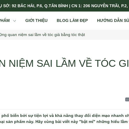
 SỞ: 92 BẮC HẢI, P.6, Q.TÂN BÌNH | CN 1: 206 NGUYỄN TRÃI, P.2,
PHẨM
GIỚI THIỆU
BLOG LÀM ĐẸP
HƯỚNG DẪN S
ng quan niệm sai lầm về tóc giả bằng tóc thật
 NIỆM SAI LẦM VỀ TÓC G
 phổ biến bởi sự tiện lợi và khả năng thay đổi diện mạo nhanh c
ại sản phẩm này. Hãy cùng bài viết này "bật mí" những hiểu lầm