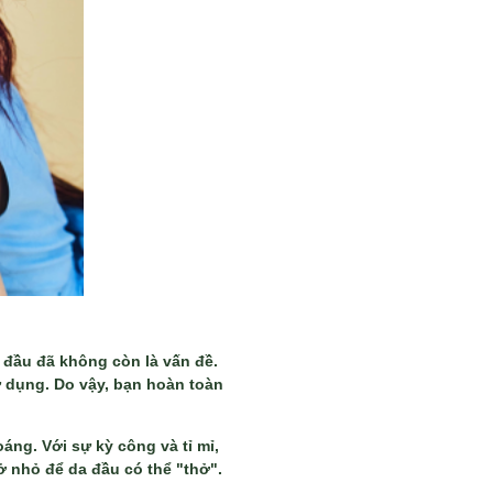
a đầu đã không còn là vấn đề.
ử dụng. Do vậy, bạn hoàn toàn
oáng. Với sự kỳ công và tỉ mỉ,
ở nhỏ để da đầu có thể "thở".