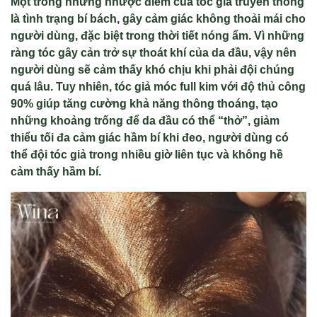
Một trong những nhược điểm của tóc giả truyền thống
là tình trạng bí bách, gây cảm giác không thoải mái cho
người dùng, đặc biệt trong thời tiết nóng ẩm. Vì những
ràng tóc gây cản trở sự thoát khí của da đầu, vậy nên
người dùng sẽ cảm thấy khó chịu khi phải đội chúng
quá lâu. Tuy nhiên, tóc giả móc full kim với độ thủ công
90% giúp tăng cường khả năng thông thoáng, tạo
những khoảng trống để da đầu có thể “thở”, giảm
thiểu tối đa cảm giác hầm bí khi đeo, người dùng có
thể đội tóc giả trong nhiều giờ liên tục và không hề
cảm thấy hầm bí.